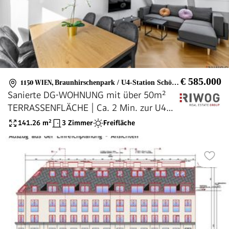
€ 585.000
1150 WIEN
,
Braunhirschenpark / U4-Station Schönbrunn
Sanierte DG-WOHNUNG mit über 50m²
TERRASSENFLÄCHE | Ca. 2 Min. zur U4
SCHÖNBRUNN | Ca. 15 Min. in den 1.
141.26
m²
3 Zimmer
Freifläche
Bezirk