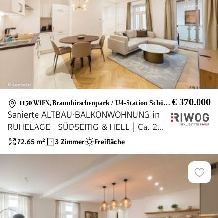
€ 370.000
1150 WIEN
,
Braunhirschenpark / U4-Station Schönbrunn
Sanierte ALTBAU-BALKONWOHNUNG in
RUHELAGE | SÜDSEITIG & HELL | Ca. 2
Min. zur U4 SCHÖNBRUNN | Ca. 15 Min.
72.65
m²
3 Zimmer
Freifläche
in den 1. Bezirk