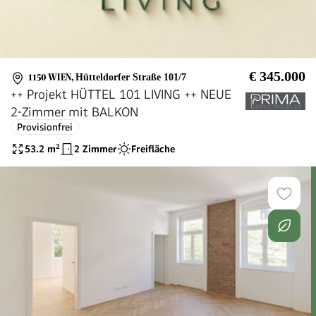
€ 345.000
1150 WIEN
,
Hütteldorfer Straße 101/7
++ Projekt HÜTTEL 101 LIVING ++ NEUE
2-Zimmer mit BALKON
Provisionfrei
53.2
m²
2 Zimmer
Freifläche