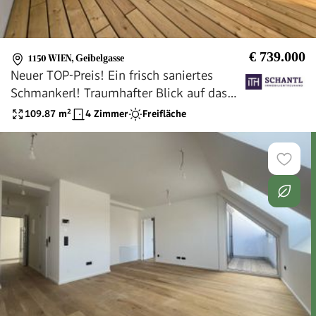
€ 739.000
1150 WIEN
,
Geibelgasse
Neuer TOP-Preis! Ein frisch saniertes
Schmankerl! Traumhafter Blick auf das
Schloss Schönbrunn! Happy to be here!
109.87
m²
4 Zimmer
Freifläche
Lichtdurchflutet + Super hohe Räume im
Dachgeschoss + Terrasse mit Fernblick +
Beste Infrastruktur und Anbindung!