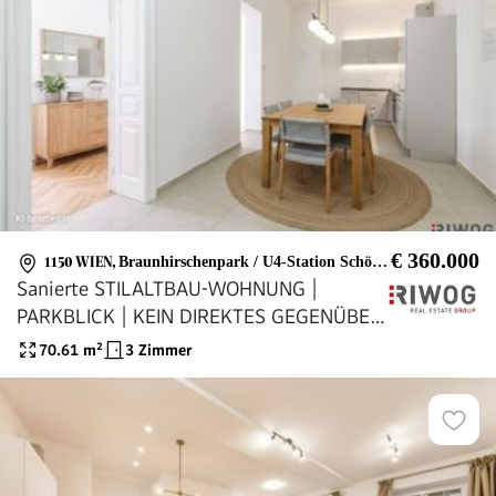
€ 360.000
1150 WIEN
,
Braunhirschenpark / U4-Station Schönbrunn
Sanierte STILALTBAU-WOHNUNG |
PARKBLICK | KEIN DIREKTES GEGENÜBER
| Ca. 2 Min. zur U4 SCHÖNBRUNN | Ca. 15
70.61
m²
3 Zimmer
Min. in den 1. Bezirk