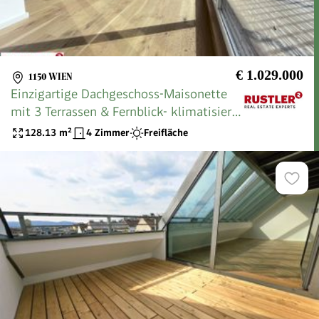
€ 1.029.000
1150 WIEN
Einzigartige Dachgeschoss-Maisonette
mit 3 Terrassen & Fernblick- klimatisiert
| ERSTBEZUG
128.13
m²
4 Zimmer
Freifläche