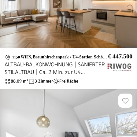
€ 447.500
1150 WIEN
,
Braunhirschenpark / U4-Station Schönbrunn
ALTBAU-BALKONWOHNUNG | SANIERTER
STILALTBAU | Ca. 2 Min. zur U4
SCHÖNBRUNN | Ca. 15 Min. in den 1.
88.09
m²
3 Zimmer
Freifläche
Bezirk