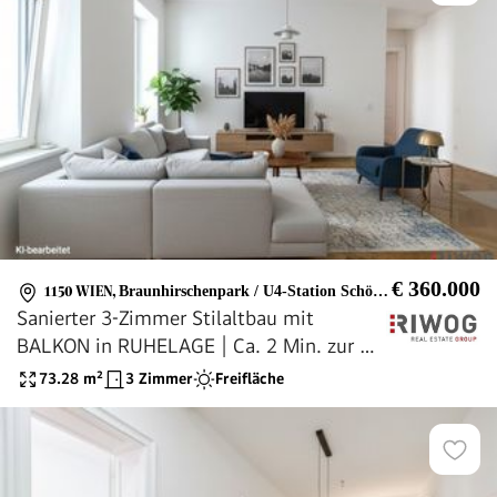
€ 360.000
1150 WIEN
,
Braunhirschenpark / U4-Station Schönbrunn
Sanierter 3-Zimmer Stilaltbau mit
BALKON in RUHELAGE | Ca. 2 Min. zur U4
SCHÖNBRUNN | Ca. 15 Min. in den 1.
73.28
m²
3 Zimmer
Freifläche
Bezirk