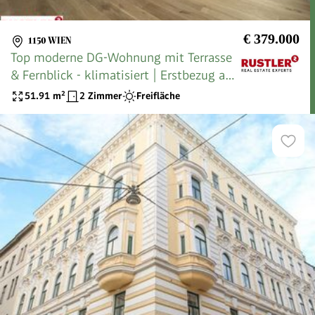
€ 379.000
1150 WIEN
Top moderne DG-Wohnung mit Terrasse
& Fernblick - klimatisiert | Erstbezug am
Reinlpark
51.91
m²
2 Zimmer
Freifläche