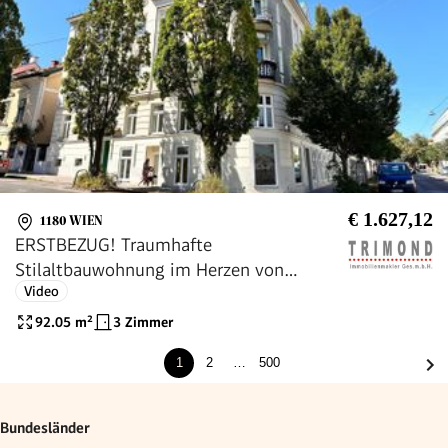
€ 1.627,12
1180 WIEN
ERSTBEZUG! Traumhafte
Stilaltbauwohnung im Herzen von
Video
Währing
92.05
m²
3 Zimmer
1
2
…
500
Bundesländer