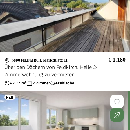
€ 1.180
6800 FELDKIRCH
,
Marktplatz 11
Über den Dächern von Feldkirch: Helle 2-
Zimmerwohnung zu vermieten
47.77
m²
2 Zimmer
Freifläche