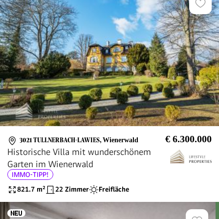
€ 6.300.000
3021 TULLNERBACH-LAWIES
,
Wienerwald
Historische Villa mit wunderschönem
Garten im Wienerwald
IMMO-TIPP!
821.7
m²
22 Zimmer
Freifläche