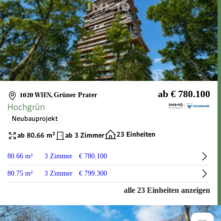
ab € 780.100
1020 WIEN
,
Grüner Prater
Hochgrün
Neubauprojekt
23 Einheiten
ab 80.66 m²
ab 3 Zimmer
80.66 m²
3 Zimmer
€ 780.100
80.75 m²
3 Zimmer
€ 799.300
alle 23 Einheiten anzeigen