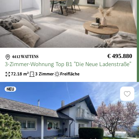
€ 495.880
6112 WATTENS
3-Zimmer-Wohnung Top B1 "Die Neue Ladenstraße"
72.18
m²
3 Zimmer
Freifläche