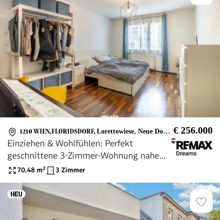
€ 256.000
1210 WIEN,FLORIDSDORF
,
Lorettowiese, Neue Donau
Einziehen & Wohlfühlen: Perfekt
geschnittene 3-Zimmer-Wohnung nahe
Lorettowiese
70.48
m²
3 Zimmer