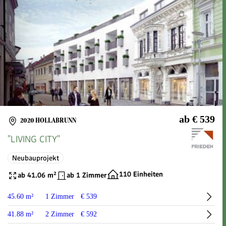
ab € 539
2020 HOLLABRUNN
"LIVING CITY"
Neubauprojekt
110 Einheiten
ab 41.06 m²
ab 1 Zimmer
45.60 m²
1 Zimmer
€ 539
41.88 m²
2 Zimmer
€ 592