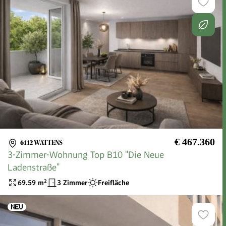
€ 467.360
6112 WATTENS
3-Zimmer-Wohnung Top B10 "Die Neue
Ladenstraße"
69.59
m²
3 Zimmer
Freifläche