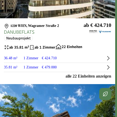
ab € 424.710
1220 WIEN
,
Wagramer Straße 2
DANUBEFLATS
Neubauprojekt
22 Einheiten
ab 35.81 m²
ab 1 Zimmer
36.48 m²
1 Zimmer
€ 424.710
35.81 m²
1 Zimmer
€ 479.000
alle 22 Einheiten anzeigen