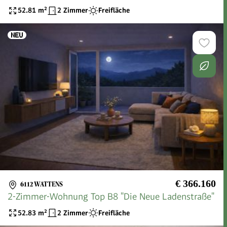
52.81
m²
2 Zimmer
Freifläche
€ 366.160
6112 WATTENS
2-Zimmer-Wohnung Top B8 "Die Neue Ladenstraße"
52.83
m²
2 Zimmer
Freifläche