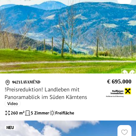
€ 695.000
9473 LAVAMÜND
!Preisreduktion! Landleben mit
Panoramablick im Süden Kärntens
Video
260
m²
5 Zimmer
Freifläche