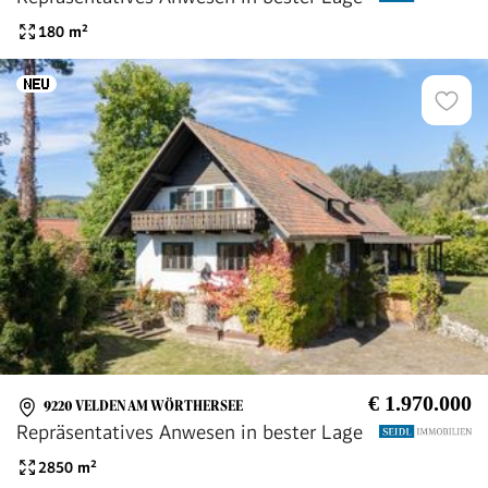
180
m²
€ 1.970.000
9220 VELDEN AM WÖRTHERSEE
Repräsentatives Anwesen in bester Lage
2850
m²