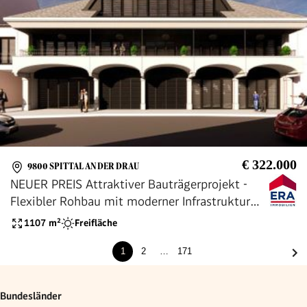
€ 322.000
9800 SPITTAL AN DER DRAU
NEUER PREIS Attraktiver Bauträgerprojekt -
Flexibler Rohbau mit moderner Infrastruktur
und Baugenehmigung!
1107
m²
Freifläche
1
2
…
171
Bundesländer