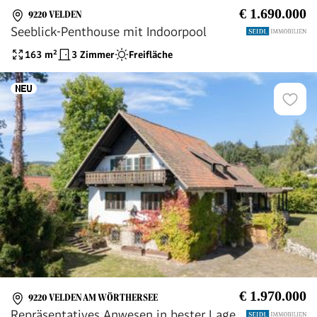
€ 1.690.000
9220 VELDEN
Seeblick-Penthouse mit Indoorpool
163
m²
3 Zimmer
Freifläche
€ 1.970.000
9220 VELDEN AM WÖRTHERSEE
Repräsentatives Anwesen in bester Lage