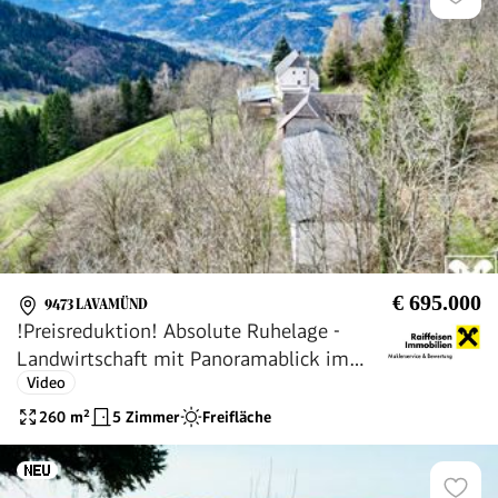
€ 695.000
9473 LAVAMÜND
!Preisreduktion! Absolute Ruhelage -
Landwirtschaft mit Panoramablick im
Video
Süden Kärntens
260
m²
5 Zimmer
Freifläche