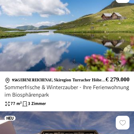
€ 279.000
9565 EBENE REICHENAU
,
Skiregion Turracher Höhe & Reichenau - Reichenau
Sommerfrische & Winterzauber - Ihre Ferienwohnung
im Biosphärenpark
77
m²
3 Zimmer