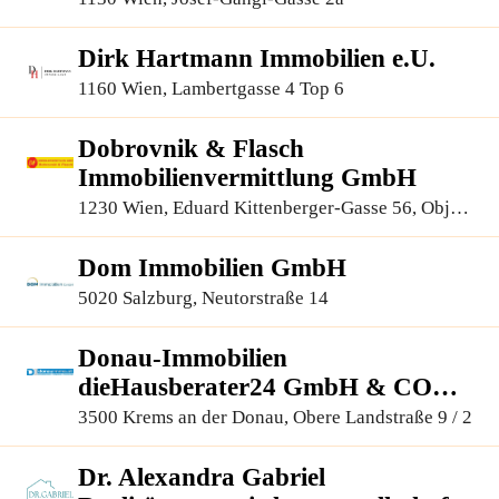
Dirk Hartmann Immobilien e.U.
1160 Wien, Lambertgasse 4 Top 6
Dobrovnik & Flasch
Immobilienvermittlung GmbH
1230 Wien, Eduard Kittenberger-Gasse 56, Objekt
6, 1.OG 110+111
Dom Immobilien GmbH
5020 Salzburg, Neutorstraße 14
Donau-Immobilien
dieHausberater24 GmbH & CO
KG
3500 Krems an der Donau, Obere Landstraße 9 / 2
Dr. Alexandra Gabriel