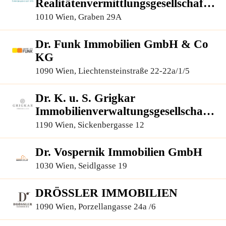
Realitätenvermittlungsgesellschaft
m.b.H.
1010 Wien, Graben 29A
Dr. Funk Immobilien GmbH & Co
KG
1090 Wien, Liechtensteinstraße 22-22a/1/5
Dr. K. u. S. Grigkar
Immobilienverwaltungsgesellschaft
m.b.H.
1190 Wien, Sickenbergasse 12
Dr. Vospernik Immobilien GmbH
1030 Wien, Seidlgasse 19
DRÖSSLER IMMOBILIEN
1090 Wien, Porzellangasse 24a /6