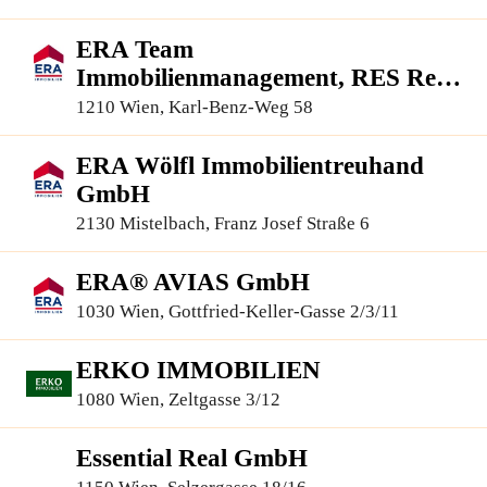
96
ERA Team
Immobilienmanagement, RES Real
Estate Services GmbH
1210 Wien, Karl-Benz-Weg 58
ERA Wölfl Immobilientreuhand
GmbH
2130 Mistelbach, Franz Josef Straße 6
ERA® AVIAS GmbH
1030 Wien, Gottfried-Keller-Gasse 2/3/11
ERKO IMMOBILIEN
1080 Wien, Zeltgasse 3/12
Essential Real GmbH