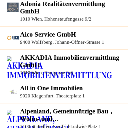
Adonia Realitätenvermittlung
GmbH
1010 Wien, Hohenstaufengasse 9/2
Aico Service GmbH
9400 Wolfsberg, Johann-Offner-Strasse 1
AKKADIA Immobilienvermittlung
GmbH
1010 Wien, Kantgasse 3/6
All in One Immobilien
9020 Klagenfurt, Theaterplatz 1
Alpenland, Gemeinnützige Bau-,
Wohn- und
Siedlungsgenossenschaft
3100 St. Pölten, Siegfrid Ludwig-Platz 1