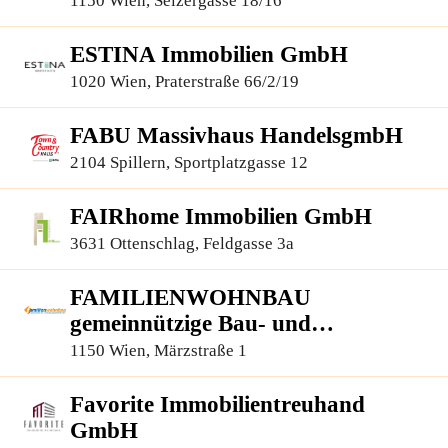
1150 Wien, Selzergasse 18/16
ESTINA Immobilien GmbH
1020 Wien, Praterstraße 66/2/19
FABU Massivhaus HandelsgmbH
2104 Spillern, Sportplatzgasse 12
FAIRhome Immobilien GmbH
3631 Ottenschlag, Feldgasse 3a
FAMILIENWOHNBAU
gemeinnützige Bau- und
Siedlungsges.m.b.H.
1150 Wien, Märzstraße 1
Favorite Immobilientreuhand
GmbH