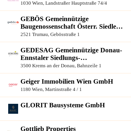
1030 Wien, Landstraßer Hauptstraße 74/4
GEBÖS Gemeinnützige
Baugenossenschaft Österr. Siedler
und Mieter, reg.Gen.m.b.H.
2521 Trumau, Gebösstraße 1
GEDESAG Gemeinnützige Donau-
Ennstaler Siedlungs-
Aktiengesellschaft
3500 Krems an der Donau, Bahnzeile 1
Geiger Immobilien Wien GmbH
1180 Wien, Martinstraße 4 / 1
GLORIT Bausysteme GmbH
Gottlieb Properties