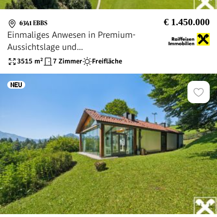
€ 1.450.000
6341 EBBS
Einmaliges Anwesen in Premium-
Aussichtslage und
Freizeitwohnsitzwidmung
3515
m²
7 Zimmer
Freifläche