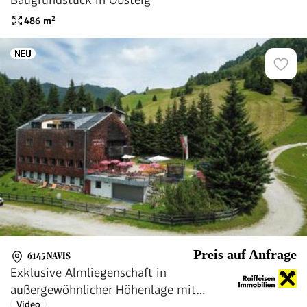
486
m²
Preis auf Anfrage
6145 NAVIS
Exklusive Almliegenschaft in
außergewöhnlicher Höhenlage mit
Video
Gastronomie & Beherbergung