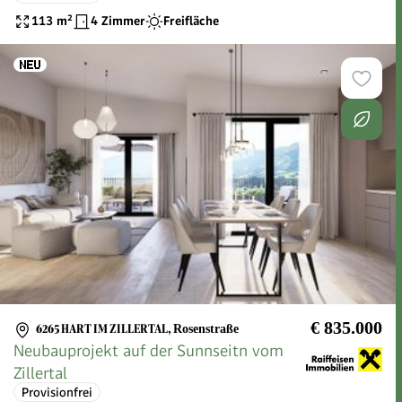
113
m²
4 Zimmer
Freifläche
€ 835.000
6265 HART IM ZILLERTAL
,
Rosenstraße
Neubauprojekt auf der Sunnseitn vom
Zillertal
Provisionfrei