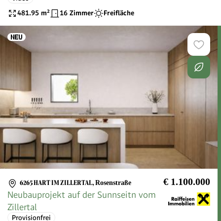
481.95
m²
16 Zimmer
Freifläche
€ 1.100.000
6265 HART IM ZILLERTAL
,
Rosenstraße
Neubauprojekt auf der Sunnseitn vom
Zillertal
Provisionfrei