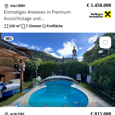
€ 1.450.000
6341 EBBS
Einmaliges Anwesen in Premium-
Aussichtslage und
Freizeitwohnsitzwidmung
150
m²
7 Zimmer
Freifläche
€ 815.000
6170 ZIRL