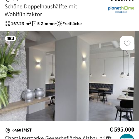
Schöne Doppelhaushälfte mit
Wohlfühlfaktor
167.23
m²
5 Zimmer
Freifläche
€ 595.000
6460 IMST
Charakterstarke Gewerbefläche Altbau trifft