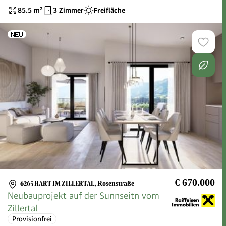
85.5
m²
3 Zimmer
Freifläche
€ 670.000
6265 HART IM ZILLERTAL
,
Rosenstraße
Neubauprojekt auf der Sunnseitn vom
Zillertal
Provisionfrei