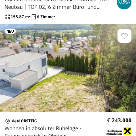
Neubau | TOP 02, 6 Zimmer-Büro- und
Gastroeinheit in der Alten Sparkasse im
155.87
m²
6 Zimmer
Zentrum von Imst Tirol
€ 243.000
6416 OBSTEIG
Wohnen in absoluter Ruhelage -
Baugrundstück in Obsteig