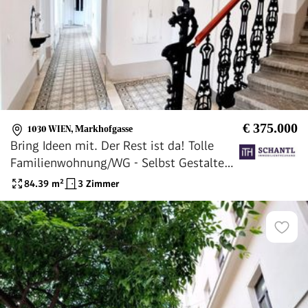
€ 375.000
1030 WIEN
,
Markhofgasse
Bring Ideen mit. Der Rest ist da! Tolle
Familienwohnung/WG - Selbst Gestalten!
Sanierungsbedürftige Altbauwohnung! U-
84.39
m²
3 Zimmer
Bahn ums Eck + Traumhaft renoviertes
Altbauhaus + Optimalste Infrastruktur
und Anbindung!