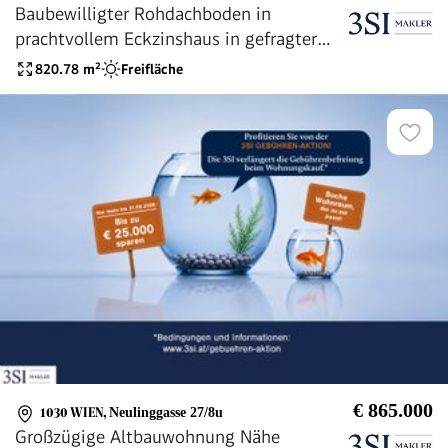
Baubewilligter Rohdachboden in
prachtvollem Eckzinshaus in gefragter
Wohnlage
820.78
m²
Freifläche
€ 865.000
1030 WIEN
,
Neulinggasse 27/8u
Großzügige Altbauwohnung Nähe