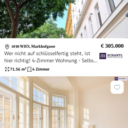
€ 305.000
1030 WIEN
,
Markhofgasse
Wer nicht auf schlüsselfertig steht, ist
hier richtig! 4-Zimmer Wohnung - Selbst
Gestalten! Sanierungsbedürftige
71.56
m²
4 Zimmer
Altbauwohnung! U-Bahn ums Eck +
Traumhaft renoviertes Altbauhaus +
Optimalste Infrastruktur und Anbindung!