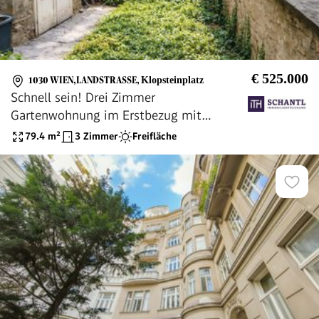
€ 525.000
1030 WIEN,LANDSTRASSE
,
Klopsteinplatz
Schnell sein! Drei Zimmer
Gartenwohnung im Erstbezug mit
Wärmepumpe und bester Ausstattung.
79.4
m²
3 Zimmer
Freifläche