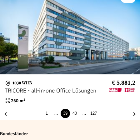
€ 5.881,2
1030 WIEN
TRICORE - all-in-one Office Lösungen
260
m²
1
…
39
40
…
127
Bundesländer