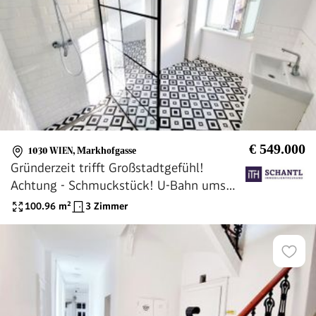
€ 549.000
1030 WIEN
,
Markhofgasse
Gründerzeit trifft Großstadtgefühl!
Achtung - Schmuckstück! U-Bahn ums
Eck + Traumhaft renoviertes Altbauhaus +
100.96
m²
3 Zimmer
TOP Altbauwohnung + Optimalste
Infrastruktur und Anbindung! Worauf
warten Sie noch?