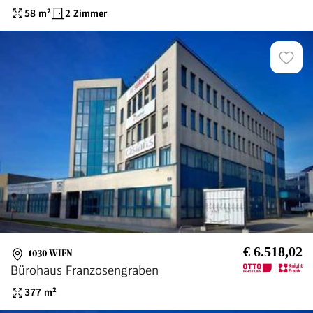
Wohnung in U-Bahn Nähe beim Kardinal-
58
m²
2 Zimmer
Nagl-Platz
€ 6.518,02
1030 WIEN
Bürohaus Franzosengraben
377
m²