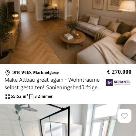
€ 270.000
1030 WIEN
,
Markhofgasse
Make Altbau great again - Wohnträume
selbst gestalten! Sanierungsbedürftige
Altbauwohnung! U-Bahn ums Eck +
55.52
m²
3 Zimmer
Traumhaft renoviertes Altbauhaus +
Optimalste Infrastruktur und Anbindung!
Worauf warten Sie noch?