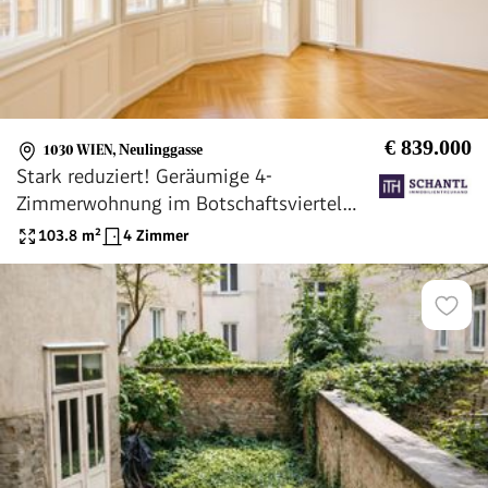
€ 839.000
1030 WIEN
,
Neulinggasse
Stark reduziert! Geräumige 4-
Zimmerwohnung im Botschaftsviertel
neben Arenbergpark + Traumhaft schönes
103.8
m²
4 Zimmer
Altbauhaus + Bestlage in 1030 Wien +
Klassische Altbauwohnung