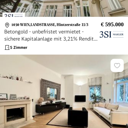
€ 595.000
1030 WIEN,LANDSTRASSE
,
Hintzerstraße 11/3
Betongold - unbefristet vermietet -
sichere Kapitalanlage mit 3,21% Rendite
im Herzen der Stadt mit
5 Zimmer
Zukunftspotenzial!