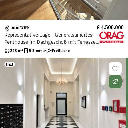
€ 4.500.000
1010 WIEN
Repräsentative Lage - Generalsaniertes
Penthouse im Dachgeschoß mit Terrassen
- Nähe Oper und Karlsplatz - zu kaufen in
223
m²
5 Zimmer
Freifläche
1010 Wien