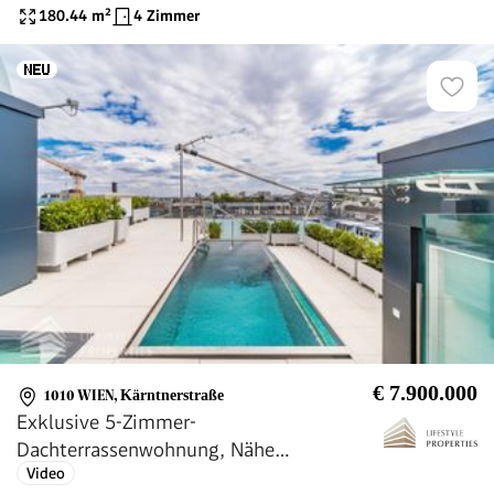
Nähe Börse
180.44
m²
4 Zimmer
€ 7.900.000
1010 WIEN
,
Kärntnerstraße
Exklusive 5-Zimmer-
Dachterrassenwohnung, Nähe
Video
Stephansplatz