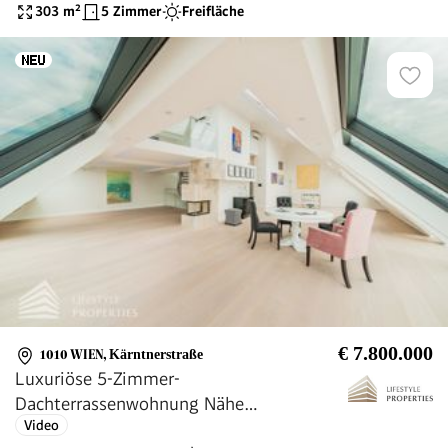
303
m²
5 Zimmer
Freifläche
€ 7.800.000
1010 WIEN
,
Kärntnerstraße
Luxuriöse 5-Zimmer-
Dachterrassenwohnung Nähe
Video
Stephansplatz