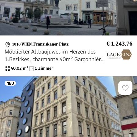
€ 1.243,76
1010 WIEN
,
Franziskaner Platz
Möblierter Altbaujuwel im Herzen des
1.Bezirkes, charmante 40m² Garçonnière
nahe dem idyllischen Franziskaner Platz !
40.02
m²
1 Zimmer