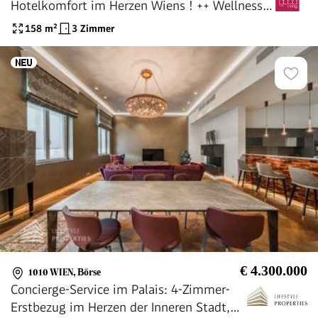
Hotelkomfort im Herzen Wiens ! ++ Wellness
und Conciergeservice, Voll möbliert
158
m²
3 Zimmer
€ 4.300.000
1010 WIEN
,
Börse
Concierge-Service im Palais: 4-Zimmer-
Erstbezug im Herzen der Inneren Stadt,