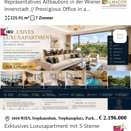
Repräsentatives Altbaubüro in der Wiener
Innenstadt // Prestigious Office in a
Historic Viennese Building in Vienna's City
225.91
m²
7 Zimmer
Centre //
€ 2.196.000
1010 WIEN
,
Stephansdom, Stephansplatz, Parkring, Stadtgarten
Exklusives Luxusapartment mit 5-Sterne-