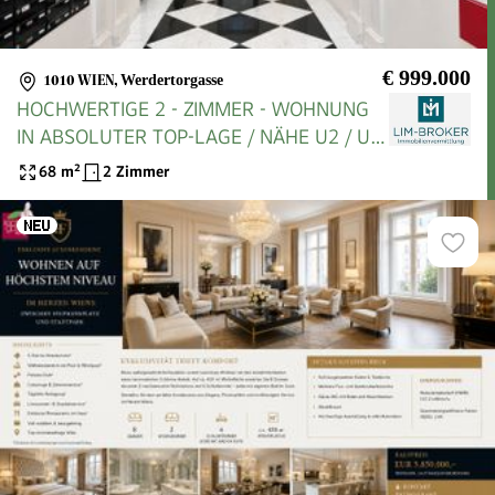
€ 999.000
1010 WIEN
,
Werdertorgasse
HOCHWERTIGE 2 - ZIMMER - WOHNUNG
IN ABSOLUTER TOP-LAGE / NÄHE U2 / U4
SCHOTTENRING (UNBEFRISTET
68
m²
2 Zimmer
VERMIETET)