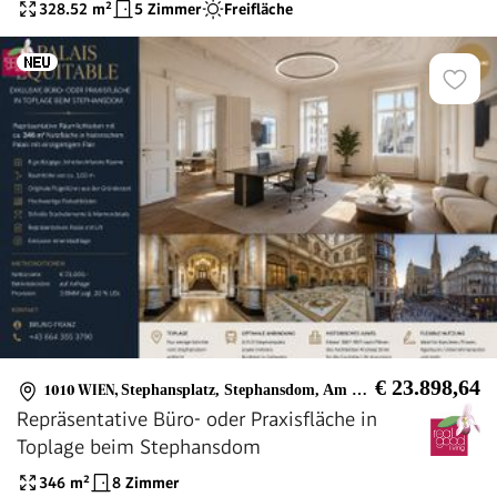
328.52
m²
5 Zimmer
Freifläche
€ 23.898,64
1010 WIEN
,
Stephansplatz, Stephansdom, Am Graben, Kärntner Straße
Repräsentative Büro- oder Praxisfläche in
Toplage beim Stephansdom
346
m²
8 Zimmer