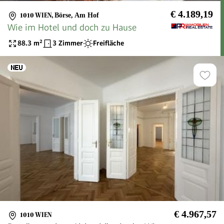
€ 4.189,19
1010 WIEN
,
Börse, Am Hof
Wie im Hotel und doch zu Hause
88.3
m²
3 Zimmer
Freifläche
€ 4.967,57
1010 WIEN