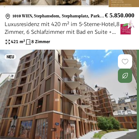
€ 5.850.000
1010 WIEN
,
Stephansdom, Stephansplatz, Parkring, Stadtgarten
Luxusresidenz mit 420 m² im 5-Sterne-Hotel,8
Zimmer, 6 Schlafzimmer mit Bad en Suite +
Concierge & Wellness in Top-Lage von Wien !!
421
m²
8 Zimmer