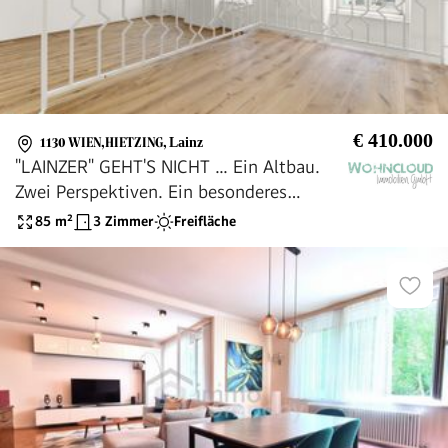
€ 410.000
1130 WIEN,HIETZING
,
Lainz
"LAINZER" GEHT'S NICHT ... Ein Altbau.
Zwei Perspektiven. Ein besonderes
Zuhause.
85
m²
3 Zimmer
Freifläche