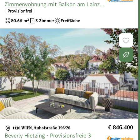
Zimmerwohnung mit Balkon am Lainzer
Provisionfrei
Tiergar
80.66
m²
3 Zimmer
Freifläche
€ 846.400
1130 WIEN
,
Auhofstraße 196/26
Beverly Hietzing - Provisionsfreie 3