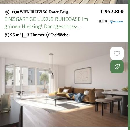
€ 952.800
1130 WIEN,HIETZING
,
Roter Berg
EINZIGARTIGE LUXUS-RUHEOASE im
grünen Hietzing! Dachgeschoss-
Maisonette- Terrasse als ERSTBEZUG !
95
m²
3 Zimmer
Freifläche