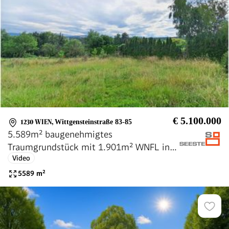
€ 5.100.000
1230 WIEN
,
Wittgensteinstraße 83-85
5.589m² baugenehmigtes
Traumgrundstück mit 1.901m² WNFL in
Video
1230 Wien/Grenze 1130 Wien
5589
m²