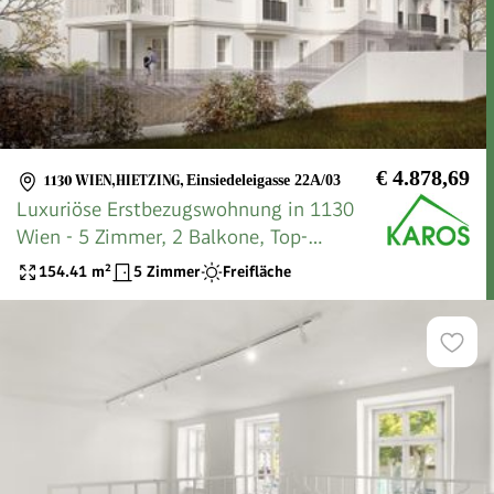
€ 4.878,69
1130 WIEN,HIETZING
,
Einsiedeleigasse 22A/03
Luxuriöse Erstbezugswohnung in 1130
Wien - 5 Zimmer, 2 Balkone, Top-
Ausstattung!
154.41
m²
5 Zimmer
Freifläche