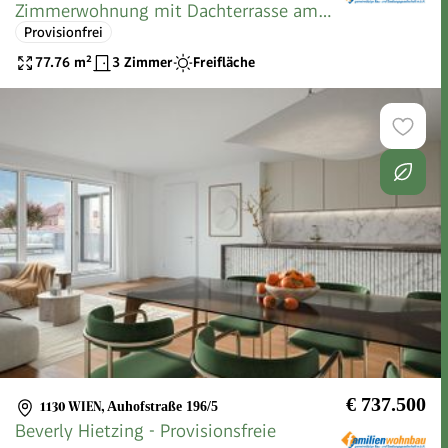
Zimmerwohnung mit Dachterrasse am
Provisionfrei
Lainzer T
77.76
m²
3 Zimmer
Freifläche
€ 737.500
1130 WIEN
,
Auhofstraße 196/5
Beverly Hietzing - Provisionsfreie