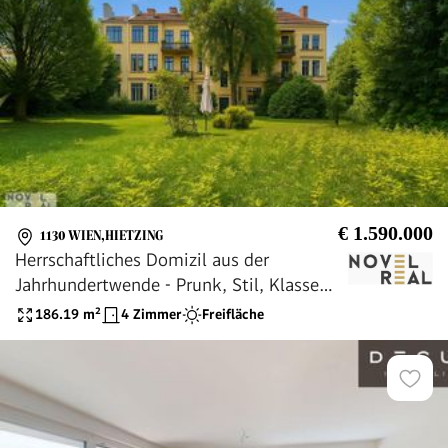
€ 1.590.000
1130 WIEN,HIETZING
Herrschaftliches Domizil aus der
Jahrhundertwende - Prunk, Stil, Klasse
und Exklusivität im ehemaligen Alt-
186.19
m²
4 Zimmer
Freifläche
Hietzing!