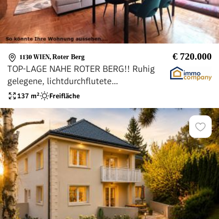
€ 720.000
1130 WIEN
,
Roter Berg
TOP-LAGE NAHE ROTER BERG!! Ruhig
gelegene, lichtdurchflutete
FAMILIENWOHNUNG - Auch trennbar!
137
m²
Freifläche