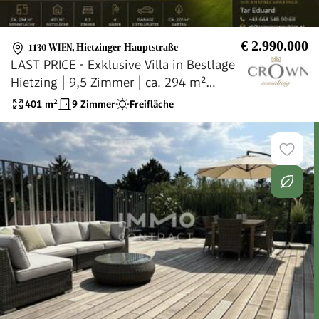
€ 2.990.000
1130 WIEN
,
Hietzinger Hauptstraße
LAST PRICE - Exklusive Villa in Bestlage
Hietzing | 9,5 Zimmer | ca. 294 m²
Wohnfläche | 401 m² Nutzfläche | Garten
401
m²
9 Zimmer
Freifläche
| Garage | U4-Nähe |
Aufstockungsmöglichkeit | Jetzt €
2.990.000