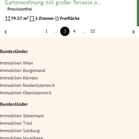
Gartenwohnung mit großer Terrasse am
Provisionfrei
Lainzer
79.57
m²
3 Zimmer
Freifläche
1
…
3
4
…
22
Bundesländer
Immobilien Wien
Immobilien Burgenland
Immobilien Kärnten
Immobilien Niederösterreich
Immobilien Oberösterreich
Bundesländer
Immobilien Steiermark
Immobilien Tirol
Immobilien Salzburg
Immobilien Vorarlberg