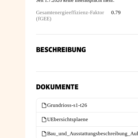
Seit 1.7.2026 keine Inseratspflicht mehr:
Gesamtenergieeffizienz-Faktor
0.79
(fGEE)
BESCHREIBUNG
DOKUMENTE
Grundrioss-s1-t26
UEbersichtsplaene
Bau_und_Ausstattungsbeschreibung_Auh