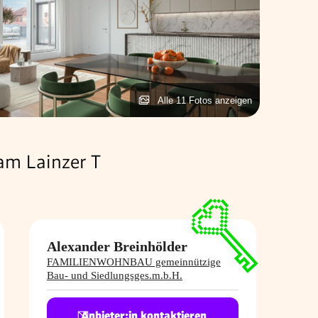
Alle 11 Fotos anzeigen
am Lainzer T
Alexander Breinhölder
FAMILIENWOHNBAU gemeinnützige
Bau- und Siedlungsges.m.b.H.
Anbieter:in kontaktieren