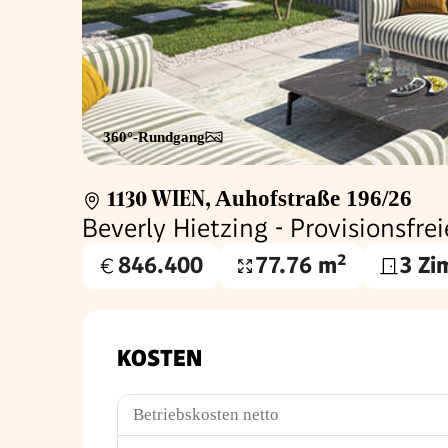
360°-Rundgang
1130 WIEN
,
Auhofstraße 196/26
Beverly Hietzing - Provisionsf
846.400
77.76 m²
3 Zi
Kaufpreis
Wohnfläche
€
KOSTEN
Betriebskosten netto