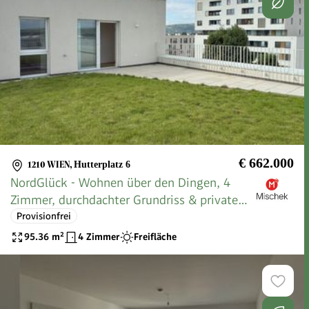
€ 662.000
1210 WIEN
,
Hutterplatz 6
NordGlück - Wohnen über den Dingen, 4
Zimmer, durchdachter Grundriss & privater
Dachgarten
Provisionfrei
95.36
m²
4 Zimmer
Freifläche