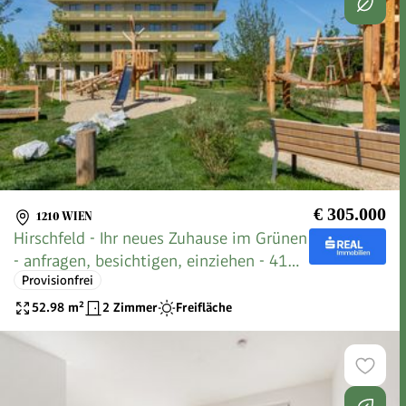
€ 305.000
1210 WIEN
Hirschfeld - Ihr neues Zuhause im Grünen
- anfragen, besichtigen, einziehen - 41
Provisionfrei
bis 96 m²
52.98
m²
2 Zimmer
Freifläche