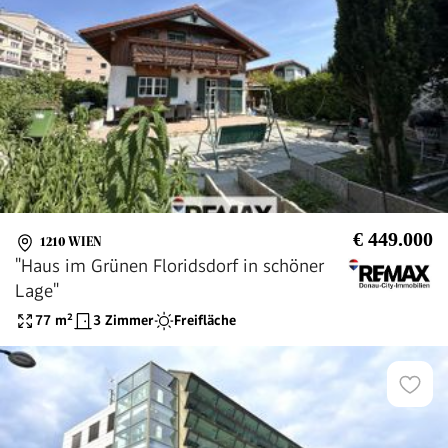
€ 449.000
1210 WIEN
"Haus im Grünen Floridsdorf in schöner
Lage"
77
m²
3 Zimmer
Freifläche