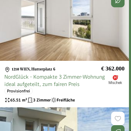
€ 362.000
1210 WIEN
,
Hutterplatz 6
NordGlück - Kompakte 3 Zimmer-Wohnung
ideal aufgeteilt, zum fairen Preis
Provisionfrei
65.51
m²
3 Zimmer
Freifläche