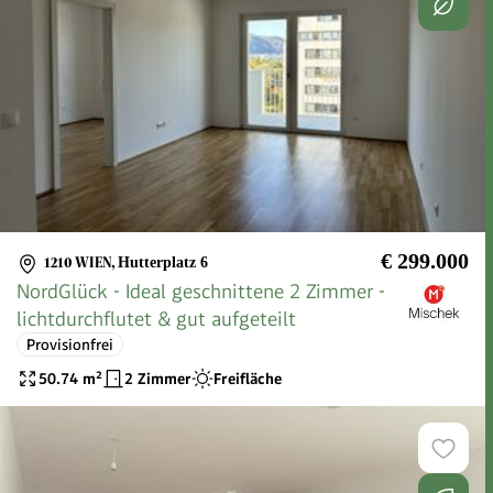
€ 299.000
1210 WIEN
,
Hutterplatz 6
NordGlück - Ideal geschnittene 2 Zimmer -
lichtdurchflutet & gut aufgeteilt
Provisionfrei
50.74
m²
2 Zimmer
Freifläche