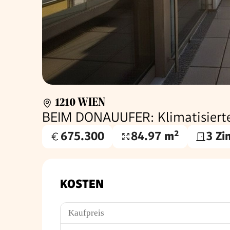
1210 WIEN
BEIM DONAUUFER: Klimatisiert
675.300
84.97 m²
3 Z
Kaufpreis
Nutzfläche
€
KOSTEN
Kaufpreis