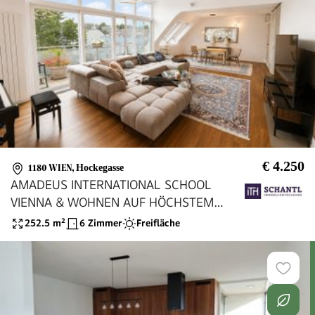
€ 4.250
1180 WIEN
,
Hockegasse
AMADEUS INTERNATIONAL SCHOOL
VIENNA & WOHNEN AUF HÖCHSTEM
NIVEAU - EXKLUSIVE PENTHOUSE-
252.5
m²
6 Zimmer
Freifläche
RESIDENZ