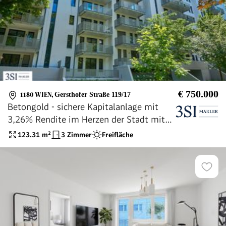
€ 750.000
1180 WIEN
,
Gersthofer Straße 119/17
Betongold - sichere Kapitalanlage mit
3,26% Rendite im Herzen der Stadt mit
Zukunftspotenzial
123.31
m²
3 Zimmer
Freifläche