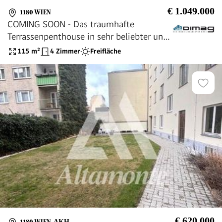
€ 1.049.000
1180 WIEN
COMING SOON - Das traumhafte
Terrassenpenthouse in sehr beliebter und
verkehrsgünstiger Lage in Währing
115
m²
4 Zimmer
Freifläche
€ 620.000
1180 WIEN
,
AKH