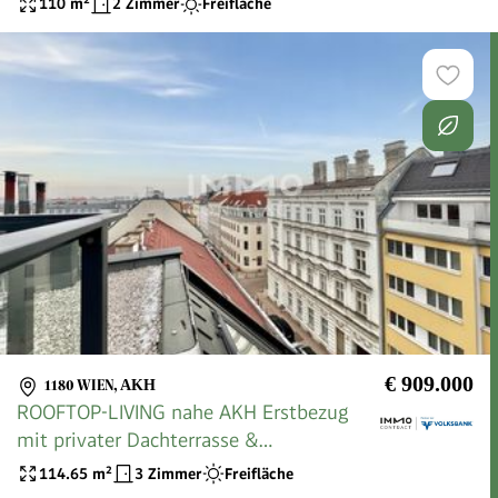
110
m²
2 Zimmer
Freifläche
€ 909.000
1180 WIEN
,
AKH
ROOFTOP-LIVING nahe AKH Erstbezug
mit privater Dachterrasse &
Panoramablick über Wien
114.65
m²
3 Zimmer
Freifläche