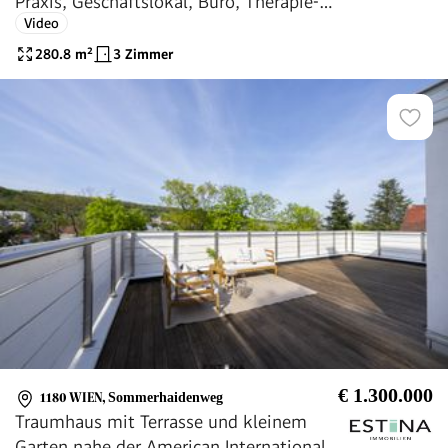
Praxis, Geschäftslokal, Büro, Therapie-
Video
und Fitness Studio, 55 m2 Wohnbüro und
2 TG Plätze
280.8
m²
3 Zimmer
€ 1.300.000
1180 WIEN
,
Sommerhaidenweg
Traumhaus mit Terrasse und kleinem
Garten nahe der American International