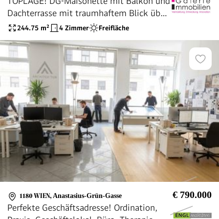
TOPLAGE! DG-Maisonette mit Balkon und
Dachterrasse mit traumhaftem Blick über
die Stadt
244.75
m²
4 Zimmer
Freifläche
€ 790.000
1180 WIEN
,
Anastasius-Grün-Gasse
Perfekte Geschäftsadresse! Ordination,