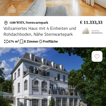
€ 11.333,33
1180 WIEN
,
Sternwartepark
Vollsaniertes Haus mit 4 Einheiten und
Rohdachboden, Nähe Sternwartepark
674
m²
8 Zimmer
Freifläche