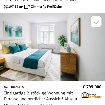
School
197.52
m²
7 Zimmer
Freifläche
€ 799.000
1180 WIEN
Einzigartige 2-stöckige Wohnung mit
Terrasse und herrlicher Aussicht! Absolute
Ruhe! 18. Bezirk. U6