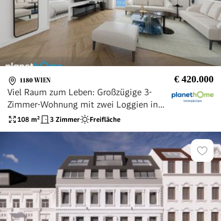
€ 420.000
1180 WIEN
Viel Raum zum Leben: Großzügige 3-
Zimmer-Wohnung mit zwei Loggien in
Währing
108
m²
3 Zimmer
Freifläche