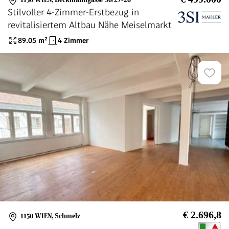
1150 WIEN
,
Beckmanngasse 38/27-28
Stilvoller 4-Zimmer-Erstbezug in
revitalisiertem Altbau Nähe Meiselmarkt
89.05
m²
4 Zimmer
€ 2.696,8
1150 WIEN
,
Schmelz