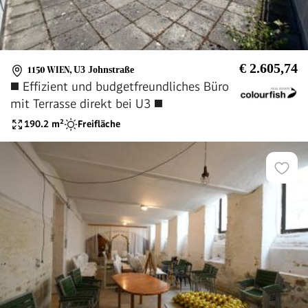
€ 2.605,74
1150 WIEN
,
U3 Johnstraße
◼️ Effizient und budgetfreundliches Büro
mit Terrasse direkt bei U3 ◼️
190.2
m²
Freifläche