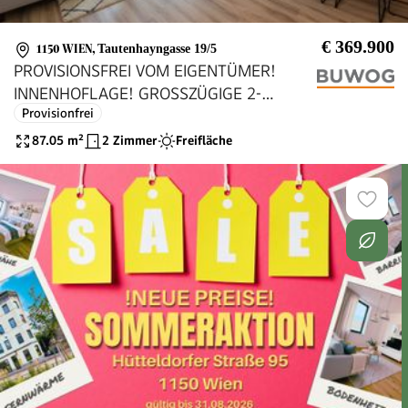
€ 369.900
1150 WIEN
,
Tautenhayngasse 19/5
PROVISIONSFREI VOM EIGENTÜMER!
INNENHOFLAGE! GROSSZÜGIGE 2-
Provisionfrei
ZIMMER WOHNUNG MIT LOGGIA UND
TERRASSE NÄHE U3 UND AUF DER
87.05
m²
2 Zimmer
Freifläche
SCHMELZ!