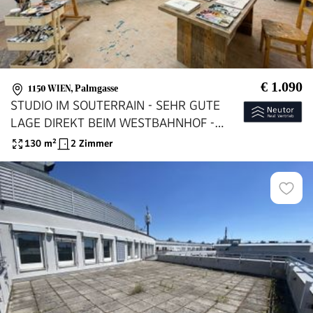
€ 1.090
1150 WIEN
,
Palmgasse
STUDIO IM SOUTERRAIN - SEHR GUTE
LAGE DIREKT BEIM WESTBAHNHOF -
VIELSEITIG NUTZBAR - VIEL POTENZIAL
130
m²
2 Zimmer