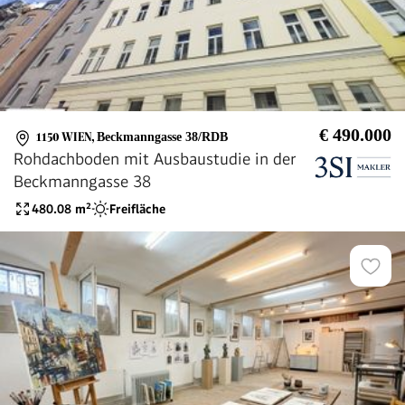
€ 490.000
1150 WIEN
,
Beckmanngasse 38/RDB
Rohdachboden mit Ausbaustudie in der
Beckmanngasse 38
480.08
m²
Freifläche