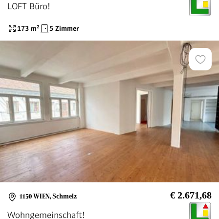
LOFT Büro!
173
m²
5 Zimmer
€ 2.671,68
1150 WIEN
,
Schmelz
Wohngemeinschaft!