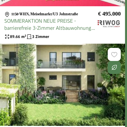
€ 495.000
1150 WIEN
,
Meiselmarkt/U3 Johnstraße
SOMMERAKTION NEUE PREISE -
barrierefreie 3-Zimmer Altbauwohnung
mit geräumiger Wohnküche | Fernwärme
89.66
m²
3 Zimmer