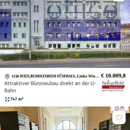
€ 10.009,8
1150 WIEN,RUDOLFSHEIM-FÜNFHAUS
,
Linke Wienzeile
Attraktiver Büroneubau direkt an der U-
Bahn
747
m²