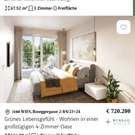
67.52
m²
3 Zimmer
Freifläche
€ 720.200
1160 WIEN
,
Roseggergasse 2-8/6/23+24
Grünes Lebensgefühl - Wohnen in einer
großzügigen 4-Zimmer-Oase