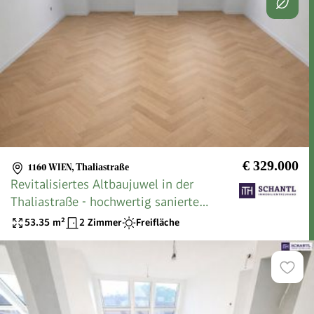
€ 329.000
1160 WIEN
,
Thaliastraße
Revitalisiertes Altbaujuwel in der
Thaliastraße - hochwertig sanierte
Wohnungen mit Terrassen und
53.35
m²
2 Zimmer
Freifläche
modernster Ausstattung - moderner
Luftwärmepumpe und Klimaanlage
inklusive