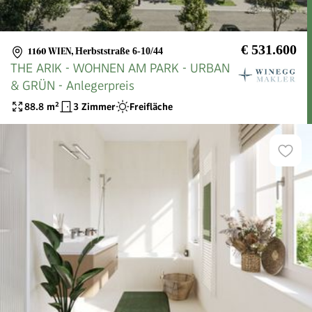
€ 531.600
1160 WIEN
,
Herbststraße 6-10/44
THE ARIK - WOHNEN AM PARK - URBAN
& GRÜN - Anlegerpreis
88.8
m²
3 Zimmer
Freifläche