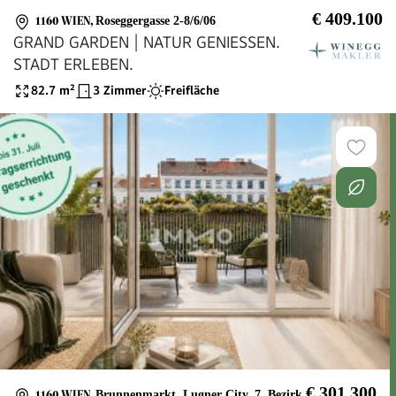
€ 409.100
1160 WIEN
,
Roseggergasse 2-8/6/06
GRAND GARDEN | NATUR GENIESSEN.
STADT ERLEBEN.
82.7
m²
3 Zimmer
Freifläche
€ 301.300
1160 WIEN
,
Brunnenmarkt, Lugner City, 7. Bezirk