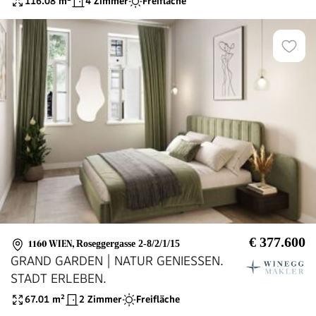
116.08
m²
4 Zimmer
Freifläche
€ 377.600
1160 WIEN
,
Roseggergasse 2-8/2/1/15
GRAND GARDEN | NATUR GENIESSEN.
STADT ERLEBEN.
67.01
m²
2 Zimmer
Freifläche