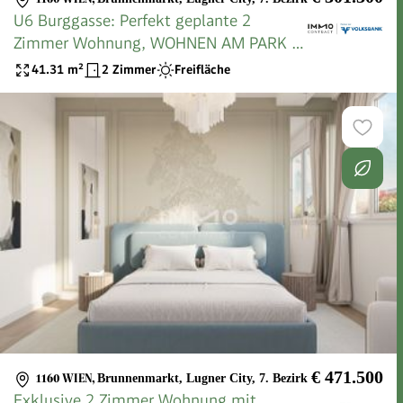
U6 Burggasse: Perfekt geplante 2
Zimmer Wohnung, WOHNEN AM PARK -
Urban & Grün
41.31
m²
2 Zimmer
Freifläche
€ 471.500
1160 WIEN
,
Brunnenmarkt, Lugner City, 7. Bezirk
Exklusive 2 Zimmer Wohnung mit