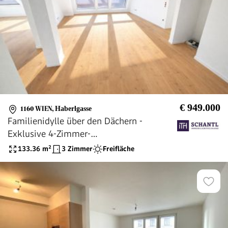
€ 949.000
1160 WIEN
,
Haberlgasse
Familienidylle über den Dächern -
Exklusive 4-Zimmer-
Dachgeschosswohnung mit zwei
133.36
m²
3 Zimmer
Freifläche
Terrassen, Luftwärmepumpe &
Klimaanlage **Überzeugen Sie sich selbst
bei einer Besichitgung**