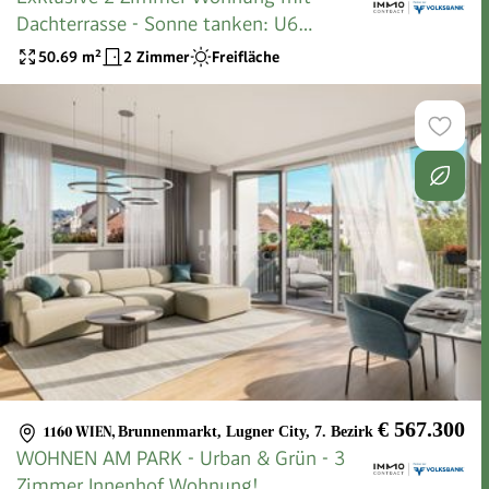
Dachterrasse - Sonne tanken: U6
Burggasse
50.69
m²
2 Zimmer
Freifläche
€ 567.300
1160 WIEN
,
Brunnenmarkt, Lugner City, 7. Bezirk
WOHNEN AM PARK - Urban & Grün - 3
Zimmer Innenhof Wohnung!