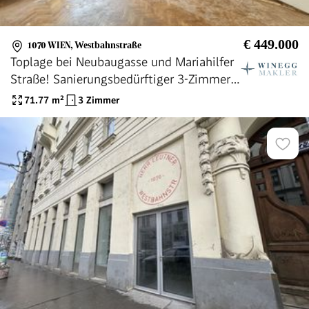
€ 449.000
1070 WIEN
,
Westbahnstraße
Toplage bei Neubaugasse und Mariahilfer
Straße! Sanierungsbedürftiger 3-Zimmer-
Altbau im 2. Stock
71.77
m²
3 Zimmer