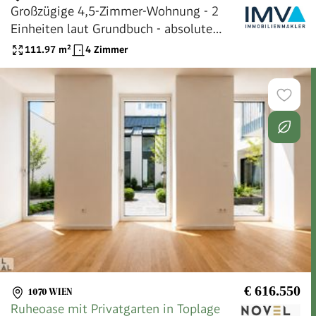
Großzügige 4,5-Zimmer-Wohnung - 2
Einheiten laut Grundbuch - absolute
Toplage in der Kirchengasse
111.97
m²
4 Zimmer
€ 616.550
1070 WIEN
Ruheoase mit Privatgarten in Toplage