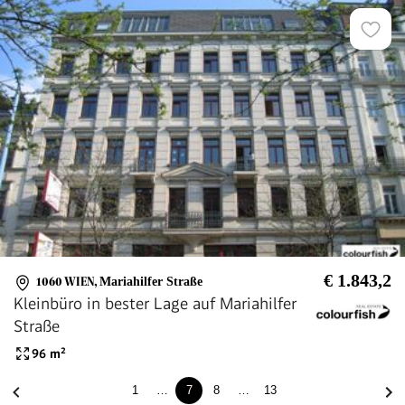
€ 1.843,2
1060 WIEN
,
Mariahilfer Straße
Kleinbüro in bester Lage auf Mariahilfer
Straße
96
m²
1
…
7
8
…
13