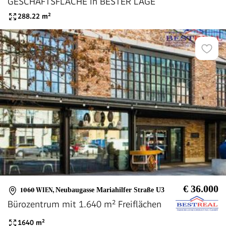
GESCHÄFTSFLÄCHE in BESTER LAGE
288.22
m²
€ 36.000
1060 WIEN
,
Neubaugasse Mariahilfer Straße U3
Bürozentrum mit 1.640 m² Freiflächen
1640
m²