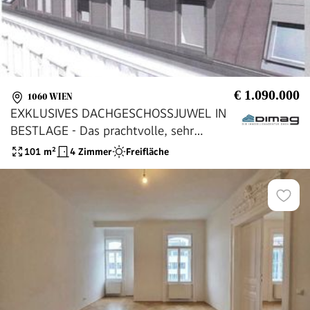
€ 1.090.000
1060 WIEN
EXKLUSIVES DACHGESCHOSSJUWEL IN
BESTLAGE - Das prachtvolle, sehr
exklusive Terrassenpenthouse mit
101
m²
4 Zimmer
Freifläche
Luxusausstattung in sehr beliebter Lage