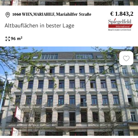
€ 1.843,2
1060 WIEN,MARIAHILF
,
Mariahilfer Straße
Altbauflächen in bester Lage
96
m²