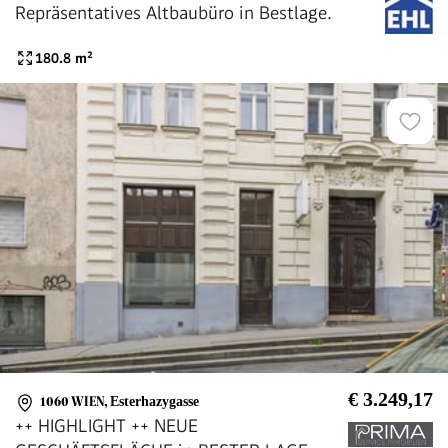
Repräsentatives Altbaubüro in Bestlage.
180.8
m²
€ 3.249,17
1060 WIEN
,
Esterhazygasse
++ HIGHLIGHT ++ NEUE