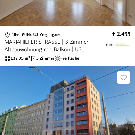
€ 2.495
1060 WIEN
,
U3 Zieglergasse
MARIAHILFER STRASSE | 3-Zimmer-
Altbauwohnung mit Balkon | U3
Zieglergasse | barrierefreier Lift
137.35
m²
3 Zimmer
Freifläche