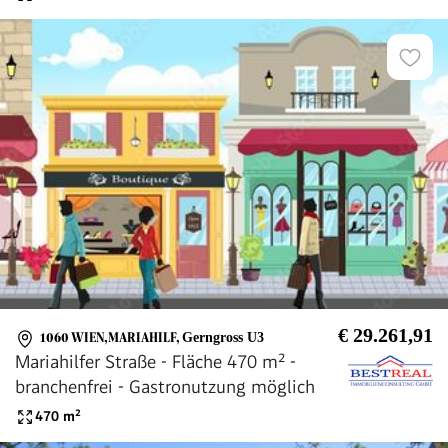
€ 29.261,91
1060 WIEN,MARIAHILF
,
Gerngross U3
Mariahilfer Straße - Fläche 470 m² -
branchenfrei - Gastronutzung möglich
470
m²