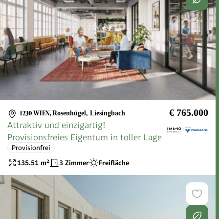
€ 765.000
1230 WIEN
,
Rosenhügel, Liesingbach
Attraktiv und einzigartig!
Provisionsfreies Eigentum in toller Lage
Provisionfrei
135.51
m²
3 Zimmer
Freifläche