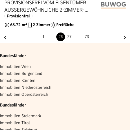
PROVISIONSFREI VOM EIGENTÜMER!
AUSSERGEWÖHNLICHE 2-ZIMMER-
Provisionfrei
WOHNUNG MIT LOGGIA NÄHE U6
ERLAAER STRASSE!
68.72
m²
2 Zimmer
Freifläche
1
…
26
27
…
73
Bundesländer
Immobilien Wien
Immobilien Burgenland
Immobilien Kärnten
Immobilien Niederösterreich
Immobilien Oberösterreich
Bundesländer
Immobilien Steiermark
Immobilien Tirol
Immobilien Salzburg