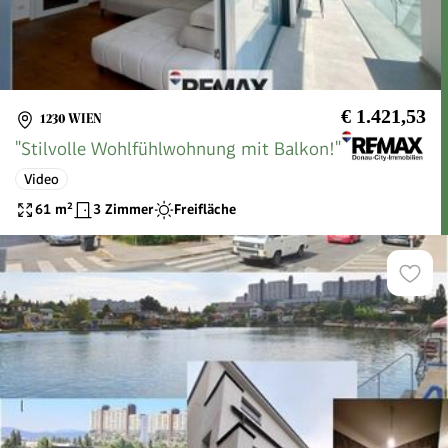
€ 1.421,53
1230 WIEN
"Stilvolle Wohlfühlwohnung mit Balkon!"
Video
61
m²
3 Zimmer
Freifläche