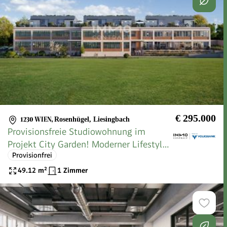
€ 295.000
1230 WIEN
,
Rosenhügel, Liesingbach
Provisionsfreie Studiowohnung im
Projekt City Garden! Moderner Lifestyle
Provisionfrei
in toller Lage
49.12
m²
1 Zimmer