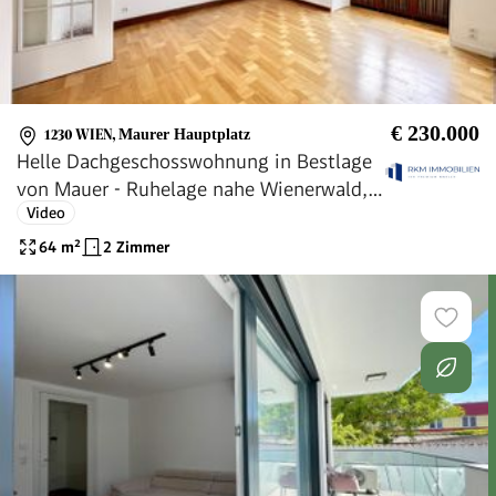
€ 230.000
1230 WIEN
,
Maurer Hauptplatz
Helle Dachgeschosswohnung in Bestlage
von Mauer - Ruhelage nahe Wienerwald,
Video
Weinbergen und Heurigen
64
m²
2 Zimmer