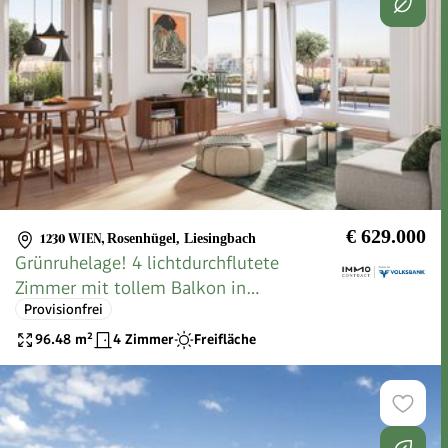
€ 629.000
1230 WIEN
,
Rosenhügel, Liesingbach
Grünruhelage! 4 lichtdurchflutete
Zimmer mit tollem Balkon in
Provisionfrei
nachhaltigem Neubau. Provisionsfrei
96.48
m²
4 Zimmer
Freifläche