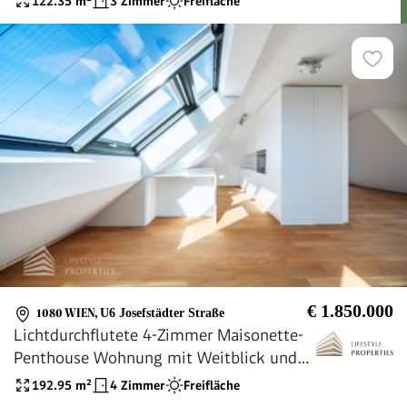
122.35
m²
3 Zimmer
Freifläche
€ 1.850.000
1080 WIEN
,
U6 Josefstädter Straße
Lichtdurchflutete 4-Zimmer Maisonette-
Penthouse Wohnung mit Weitblick und
Terrassen!
192.95
m²
4 Zimmer
Freifläche