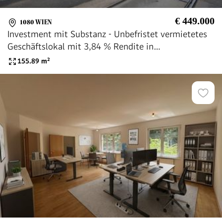
€ 449.000
1080 WIEN
Investment mit Substanz - Unbefristet vermietetes
Geschäftslokal mit 3,84 % Rendite in
frequenzstarker Wiener Lage
155.89
m²