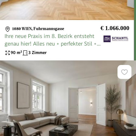
€ 1.066.000
1080 WIEN
,
Fuhrmannsgasse
Ihre neue Praxis im 8. Bezirk entsteht
genau hier! Alles neu + perfekter Stil +
barrierefrei!
90
m²
3 Zimmer