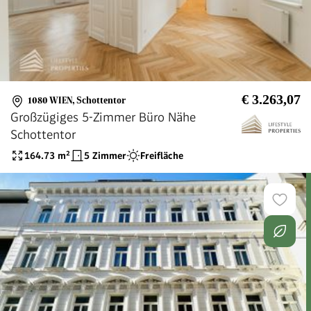
€ 3.263,07
1080 WIEN
,
Schottentor
Großzügiges 5-Zimmer Büro Nähe
Schottentor
164.73
m²
5 Zimmer
Freifläche