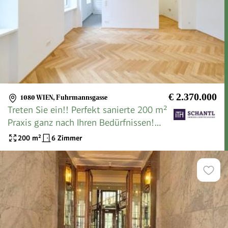
€ 2.370.000
1080 WIEN
,
Fuhrmannsgasse
Treten Sie ein!! Perfekt sanierte 200 m²
Praxis ganz nach Ihren Bedürfnissen!
Alles neu + perfekter Stil + barrierefrei!
200
m²
6 Zimmer