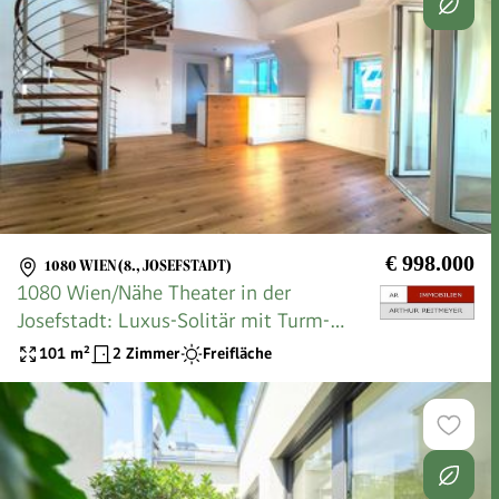
€ 998.000
1080 WIEN (8., JOSEFSTADT)
1080 Wien/Nähe Theater in der
Josefstadt: Luxus-Solitär mit Turm-
Loggia und Loft-Feeling
101
m²
2 Zimmer
Freifläche