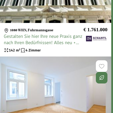
€ 1.761.000
1080 WIEN
,
Fuhrmannsgasse
Gestalten Sie hier Ihre neue Praxis ganz
nach Ihren Bedürfnissen! Alles neu +
perfekter Stil + barrierefrei!
142
m²
4 Zimmer