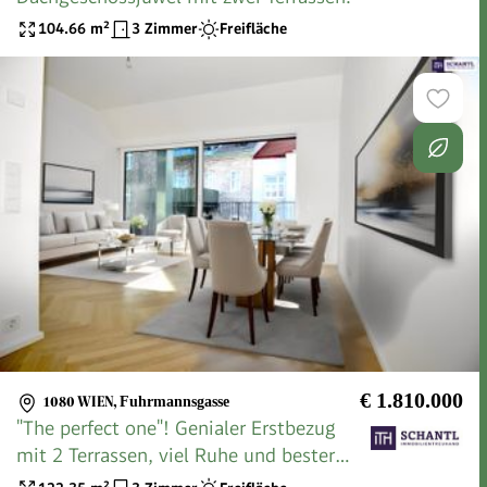
104.66
m²
3 Zimmer
Freifläche
€ 1.810.000
1080 WIEN
,
Fuhrmannsgasse
"The perfect one"! Genialer Erstbezug
mit 2 Terrassen, viel Ruhe und bester
Nachbarschaft!