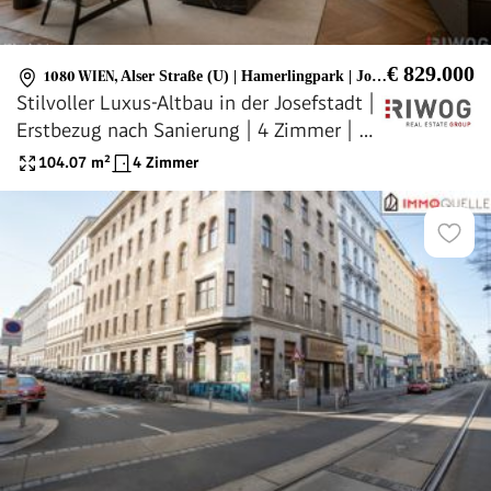
€ 829.000
1080 WIEN
,
Alser Straße (U) | Hamerlingpark | Josefstäder Straße (U)
Stilvoller Luxus-Altbau in der Josefstadt |
Erstbezug nach Sanierung | 4 Zimmer | 2
Bäder | Separate Küche | Teils Hoflage |
104.07
m²
4 Zimmer
Zimmer zentral begehbar | Ca. 10 Min. in
die City