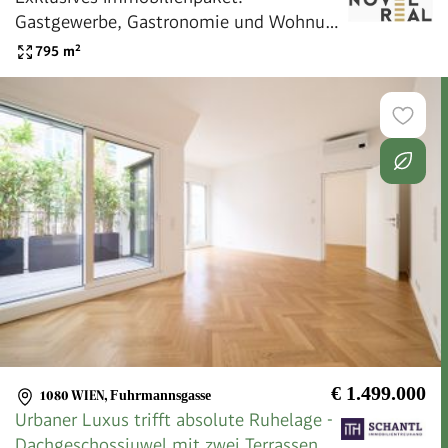
Gastgewerbe, Gastronomie und Wohnung
im Herzen von Wien
795
m²
€ 1.499.000
1080 WIEN
,
Fuhrmannsgasse
Urbaner Luxus trifft absolute Ruhelage -
Dachgeschossjuwel mit zwei Terrassen.