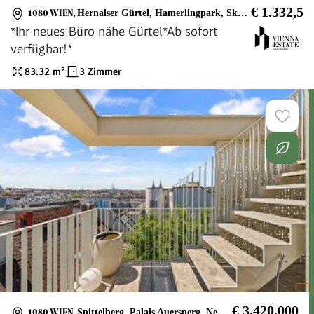
€ 1.332,5
1080 WIEN
,
Hernalser Gürtel, Hamerlingpark, Skodagasse
*Ihr neues Büro nähe Gürtel*Ab sofort
verfügbar!*
83.32
m²
3 Zimmer
€ 3.420.000
1080 WIEN
,
Spittelberg, Palais Auersperg, Neubaugasse