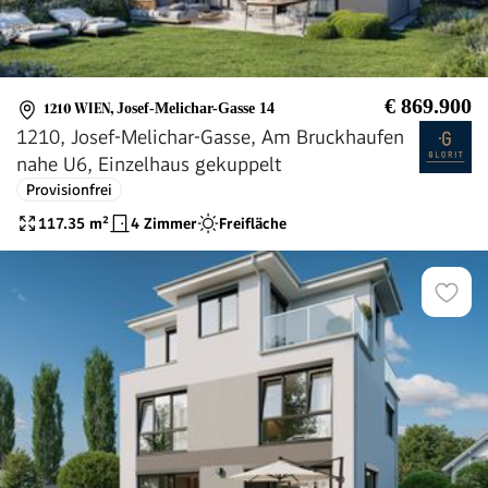
€ 869.900
1210 WIEN
,
Josef-Melichar-Gasse 14
1210, Josef-Melichar-Gasse, Am Bruckhaufen
nahe U6, Einzelhaus gekuppelt
Provisionfrei
117.35
m²
4 Zimmer
Freifläche