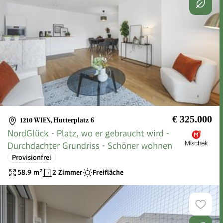
€ 325.000
1210 WIEN
,
Hutterplatz 6
NordGlück - Platz, wo er gebraucht wird -
Durchdachter Grundriss - Schöner wohnen
Provisionfrei
58.9
m²
2 Zimmer
Freifläche