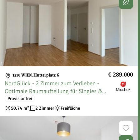
€ 289.000
1210 WIEN
,
Hutterplatz 6
NordGlück - 2 Zimmer zum Verlieben -
Optimale Raumaufteilung für Singles &
Paare
Provisionfrei
50.74
m²
2 Zimmer
Freifläche