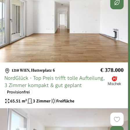
€ 378.000
1210 WIEN
,
Hutterplatz 6
NordGlück - Top Preis trifft tolle Aufteilung,
3 Zimmer kompakt & gut geplant
Provisionfrei
65.51
m²
3 Zimmer
Freifläche