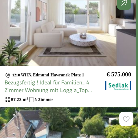
€ 575.000
1210 WIEN
,
Edmund Hawranek Platz 1
Bezugsfertig ! Ideal für Familien_ 4
Zimmer Wohnung mit Loggia_Top
8_EDMUND - Wohnen in Strebersdorf
87.23
m²
4 Zimmer