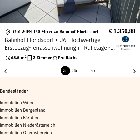
€ 1.350,88
1210 WIEN
,
150 Meter zu Bahnhof Floridsdorf
Bahnhof Floridsdorf + U6: Hochwertige
Erstbezug-Terrassenwohnung in Ruhelage -
inkl. Tiefgaragenplatz!
65.5
m²
2 Zimmer
Freifläche
1
…
35
36
…
67
Bundesländer
Immobilien Wien
Immobilien Burgenland
Immobilien Kärnten
Immobilien Niederösterreich
Immobilien Oberösterreich