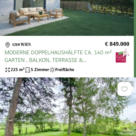
€ 849.000
1210 WIEN
MODERNE DOPPELHAUSHÄLFTE CA. 140 m²
GARTEN , BALKON, TERRASSE &
DACHTERRASSE BELAGSFERTIG in 1210 WIEN
225
m²
5 Zimmer
Freifläche