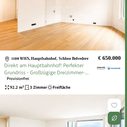
€ 650.000
1100 WIEN
,
Hauptbahnhof, Schloss Belvedere
Direkt am Hauptbahnhof! Perfekter
Grundriss - Großzügige Dreizimmer-
Provisionfrei
Wohnung - PROVISIONSFREI
92.2
m²
3 Zimmer
Freifläche