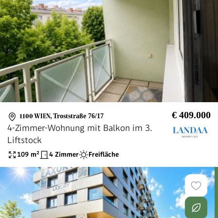
€ 409.000
1100 WIEN
,
Troststraße 76/17
4-Zimmer-Wohnung mit Balkon im 3.
Liftstock
109
m²
4 Zimmer
Freifläche