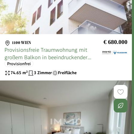
€ 680.000
1100 WIEN
Provisionsfreie Traumwohnung mit
großem Balkon in beeindruckender
Provisionfrei
Gartenoase
74.65
m²
3 Zimmer
Freifläche