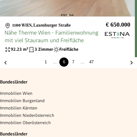
€ 650.000
1100 WIEN
,
Laxenburger Straße
Nähe Therme Wien - Familienwohnung
mit viel Stauraum und Freifläche
92.23
m²
3 Zimmer
Freifläche
1
…
6
7
…
47
Bundesländer
Immobilien Wien
Immobilien Burgenland
Immobilien Kärnten
Immobilien Niederösterreich
Immobilien Oberösterreich
Bundesländer