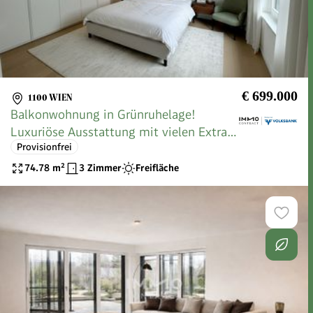
€ 699.000
1100 WIEN
Balkonwohnung in Grünruhelage!
Luxuriöse Ausstattung mit vielen Extras!
Provisionfrei
Provisionsfrei
74.78
m²
3 Zimmer
Freifläche