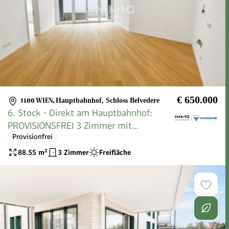
€ 650.000
1100 WIEN
,
Hauptbahnhof, Schloss Belvedere
6. Stock - Direkt am Hauptbahnhof:
PROVISIONSFREI 3 Zimmer mit
Provisionfrei
hochwertiger Ausstattung
88.55
m²
3 Zimmer
Freifläche