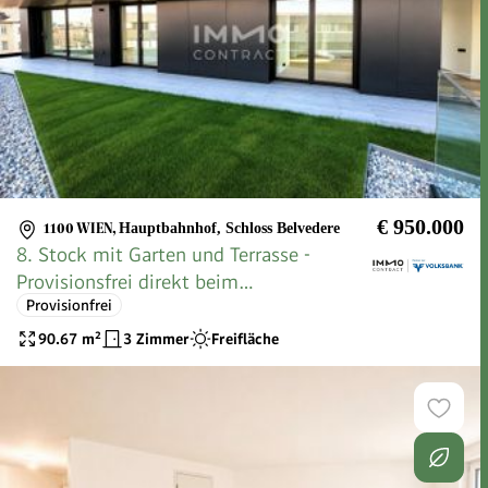
€ 950.000
1100 WIEN
,
Hauptbahnhof, Schloss Belvedere
8. Stock mit Garten und Terrasse -
Provisionsfrei direkt beim
Provisionfrei
Hauptbahnhof: Die geilste Wohnung der
Stadt:
90.67
m²
3 Zimmer
Freifläche