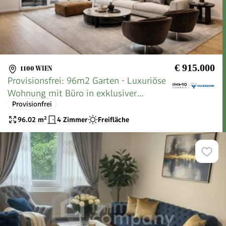
€ 915.000
1100 WIEN
Provisionsfrei: 96m2 Garten - Luxuriöse
Wohnung mit Büro in exklusiver
Provisionfrei
Parkanlage
96.02
m²
4 Zimmer
Freifläche