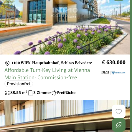
€ 630.000
1100 WIEN
,
Hauptbahnhof, Schloss Belvedere
Affordable Turn-Key Living at Vienna
Main Station: Commission-free
Provisionfrei
88.55
m²
3 Zimmer
Freifläche