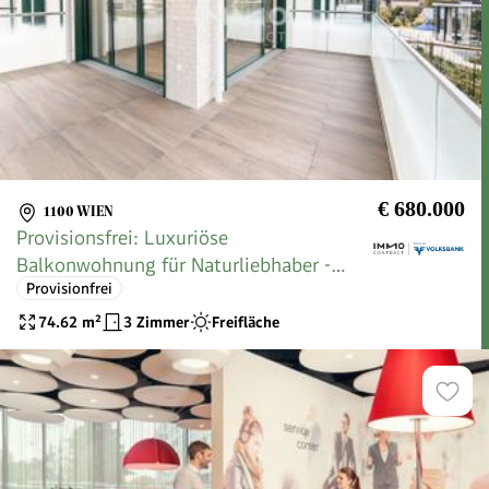
€ 680.000
1100 WIEN
Provisionsfrei: Luxuriöse
Balkonwohnung für Naturliebhaber -
Provisionfrei
Ruhig und einzigartig
74.62
m²
3 Zimmer
Freifläche