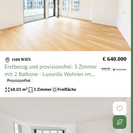
€ 640.000
1100 WIEN
Erstbezug und provisionsfrei: 3 Zimmer
mit 2 Balkone - Luxuriös Wohnen im
Provisionfrei
exklusiven Prachtgarten
68.03
m²
3 Zimmer
Freifläche