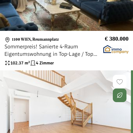
€ 380.000
1100 WIEN
,
Reumannplatz
Sommerpreis! Sanierte 4-Raum
Eigentumswohnung in Top-Lage / Top
Preis - Nähe Reumannplatz
102.37
m²
4 Zimmer