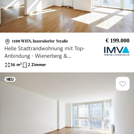
€ 199.000
1100 WIEN
,
Inzersdorfer Straße
Helle Stadtrandwohnung mit Top-
Anbindung - Wienerberg &
Matzleinsdorfer Platz in der Nähe
56
m²
2 Zimmer