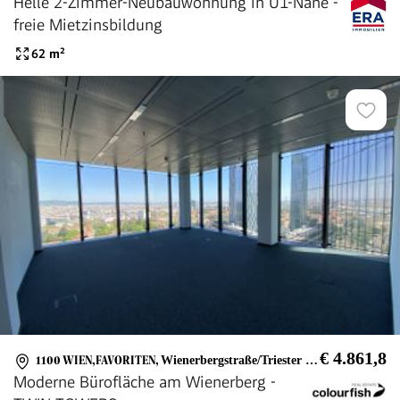
Helle 2-Zimmer-Neubauwohnung in U1-Nähe -
freie Mietzinsbildung
62
m²
€ 4.861,8
1100 WIEN,FAVORITEN
,
Wienerbergstraße/Triester Straße
Moderne Bürofläche am Wienerberg -