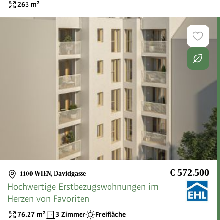
263
m²
€ 572.500
1100 WIEN
,
Davidgasse
Hochwertige Erstbezugswohnungen im
Herzen von Favoriten
76.27
m²
3 Zimmer
Freifläche