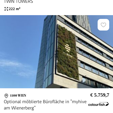
TWIN TOWERS
222
m²
€ 5.759,7
1100 WIEN
Optional möblierte Bürofläche in "myhive
am Wienerberg"