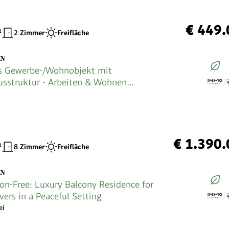
€ 449.
²
2 Zimmer
Freifläche
EN
s Gewerbe-/Wohnobjekt mit
sstruktur - Arbeiten & Wohnen
rbar
€ 1.390
²
8 Zimmer
Freifläche
EN
n-Free: Luxury Balcony Residence for
vers in a Peaceful Setting
ei