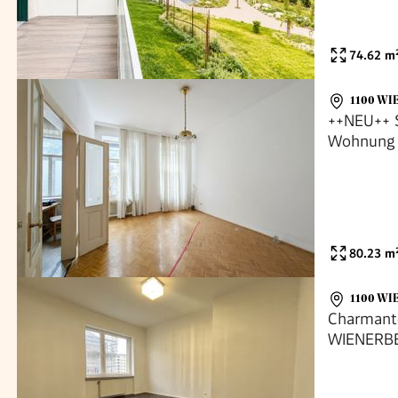
74.62
m
1100 WI
++NEU++ S
Wohnung 
Potential
80.23
m
1100 WI
Charmant
WIENERBE
inklusive 