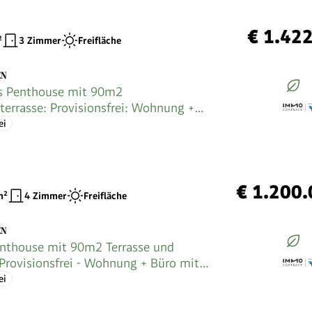
€ 1.42
²
3 Zimmer
Freifläche
EN
es Penthouse mit 90m2
errasse: Provisionsfrei: Wohnung +
luxuriöser Ausstattung
ei
€ 1.200
²
4 Zimmer
Freifläche
EN
nthouse mit 90m2 Terrasse und
 Provisionsfrei - Wohnung + Büro mit
r Ausstattung
ei