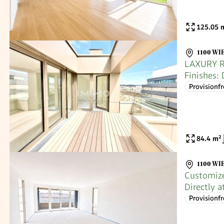
125.05
m
1100 WI
LAXURY Re
Finishes: 
Commissi
Provisionfr
84.4
m²
1100 WI
Customize
Directly 
free
Provisionfr