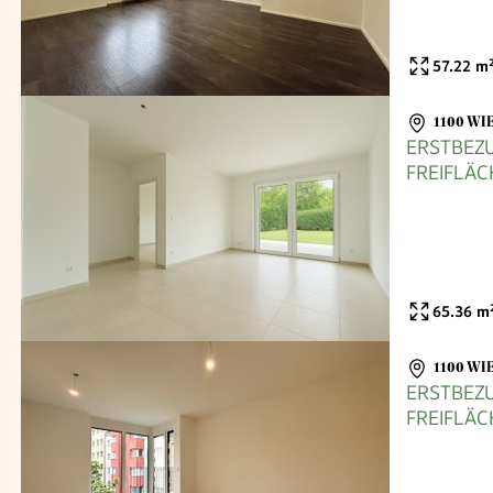
57.22
m
1100 WI
ERSTBEZU
FREIFLÄC
65.36
m
1100 WI
ERSTBEZU
FREIFLÄC