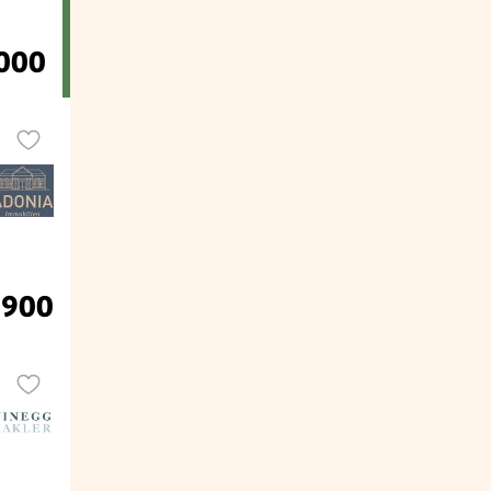
000
.900