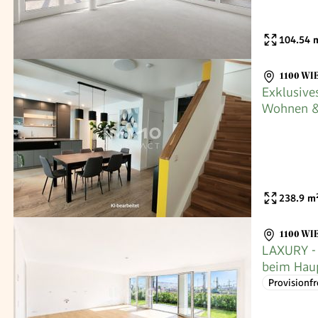
104.54
m
1100 WI
Exklusive
Wohnen &
Terrassen
238.9
m
1100 WI
LAXURY - 
beim Haup
Provisionfr