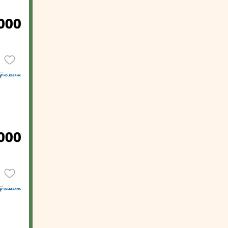
000
000