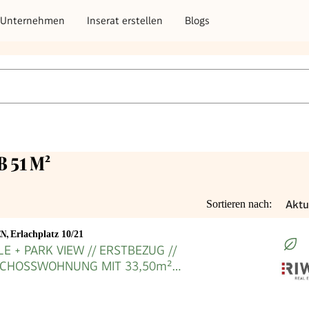
Unternehmen
Inserat erstellen
Blogs
 51 M²
Aktu
Sortieren nach:
EN
,
Erlachplatz 10/21
LE + PARK VIEW // ERSTBEZUG //
CHOSSWOHNUNG MIT 33,50m²
E + MODERNE MARKENKÜCHE MIT
// ERLACHPARK