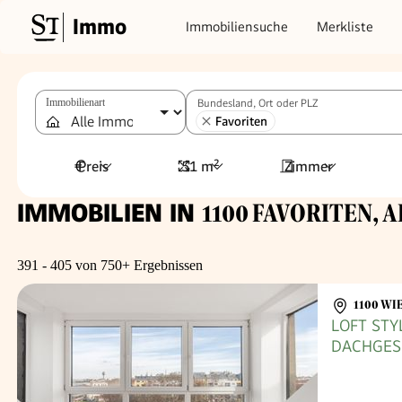
Immo
Immobiliensuche
Merkliste
Immobilienart
Bundesland, Ort oder PLZ
Favoriten
Preis
51 m²
Zimmer
IMMOBILIEN IN
1100 FAVORITEN, AB
391 - 405 von 750+ Ergebnissen
1100 WI
LOFT STY
DACHGES
TERRASS
GERÄTEN 