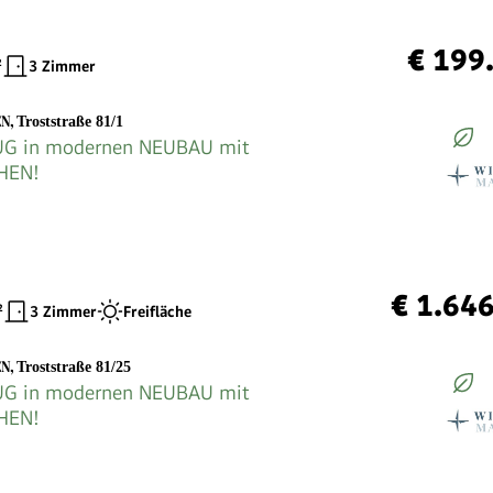
€ 199
²
3 Zimmer
EN
,
Troststraße 81/1
G in modernen NEUBAU mit
HEN!
€ 1.64
²
3 Zimmer
Freifläche
EN
,
Troststraße 81/25
G in modernen NEUBAU mit
HEN!