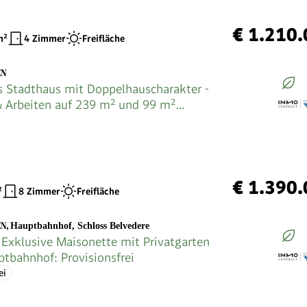
€ 1.210
²
4 Zimmer
Freifläche
EN
s Stadthaus mit Doppelhauscharakter -
 Arbeiten auf 239 m² und 99 m²
 in Hinterhoflage
€ 1.390
²
8 Zimmer
Freifläche
EN
,
Hauptbahnhof, Schloss Belvedere
Exklusive Maisonette mit Privatgarten
tbahnhof: Provisionsfrei
ei