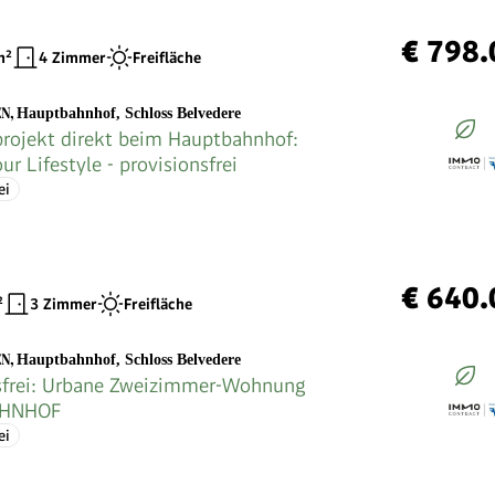
€ 798.
²
4 Zimmer
Freifläche
EN
,
Hauptbahnhof, Schloss Belvedere
ojekt direkt beim Hauptbahnhof:
ur Lifestyle - provisionsfrei
ei
€ 640.
²
3 Zimmer
Freifläche
EN
,
Hauptbahnhof, Schloss Belvedere
sfrei: Urbane Zweizimmer-Wohnung
HNHOF
ei