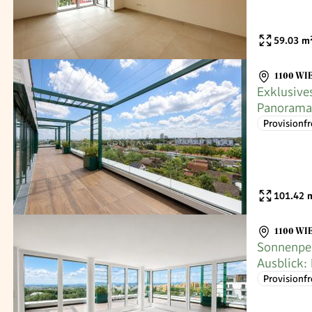
59.03
m
1100 WI
Exklusiv
Panoramat
Büro mit 
Provisionfr
101.42
m
1100 WI
Sonnenpe
Ausblick:
luxuriöse
Provisionfr