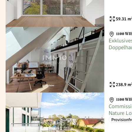
59.31
m
1100 WI
Exklusive
Doppelhau
kombinie
238.9
m
1100 WI
Commissio
Nature Lo
Provisionfr