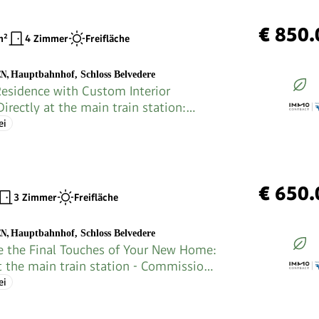
€ 850.
²
4 Zimmer
Freifläche
EN
,
Hauptbahnhof, Schloss Belvedere
sidence with Custom Interior
Directly at the main train station:
on-free
ei
€ 650.
3 Zimmer
Freifläche
EN
,
Hauptbahnhof, Schloss Belvedere
 the Final Touches of Your New Home:
at the main train station - Commission-
ei