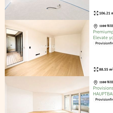
106.21
m
1100 WI
Premiumpr
Elevate yo
Provisionfr
88.55
m
1100 WI
Provision
HAUPTBA
Provisionfr