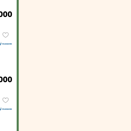
000
000