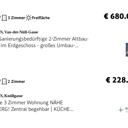
€ 680.
²
3 Zimmer
Freifläche
EN
,
Van-der-Nüll-Gasse
anierungsbedürftige 2-Zimmer Altbau-
im Erdgeschoss - großes Umbau-
€ 228
²
2 Zimmer
EN
,
Knöllgasse
e 3 Zimmer Wohnung NÄHE
RG! Zentral begehbar | KÜCHE
|