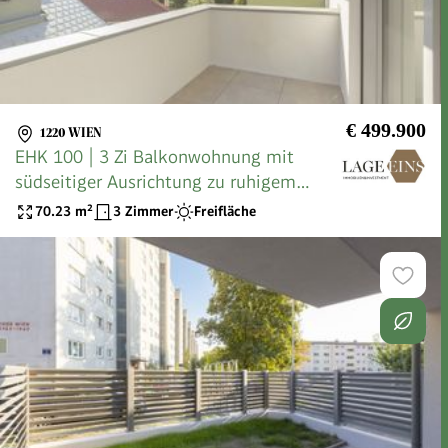
€ 499.900
1220 WIEN
EHK 100 | 3 Zi Balkonwohnung mit
südseitiger Ausrichtung zu ruhigem
Innenhof
70.23
m²
3 Zimmer
Freifläche