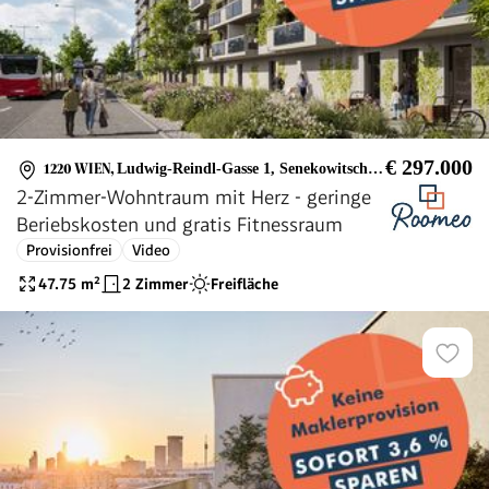
€ 297.000
1220 WIEN
,
Ludwig-Reindl-Gasse 1, Senekowitschgasse 2
2-Zimmer-Wohntraum mit Herz - geringe
Beriebskosten und gratis Fitnessraum
Provisionfrei
Video
47.75
m²
2 Zimmer
Freifläche