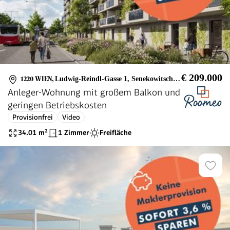
€ 209.000
1220 WIEN
,
Ludwig-Reindl-Gasse 1, Senekowitschgasse 2
Anleger-Wohnung mit großem Balkon und
geringen Betriebskosten
Provisionfrei
Video
34.01
m²
1 Zimmer
Freifläche