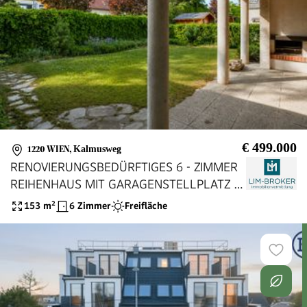
€ 499.000
1220 WIEN
,
Kalmusweg
RENOVIERUNGSBEDÜRFTIGES 6 - ZIMMER
REIHENHAUS MIT GARAGENSTELLPLATZ /
NÄHE GEWERBEPARK STADLAU
153
m²
6 Zimmer
Freifläche