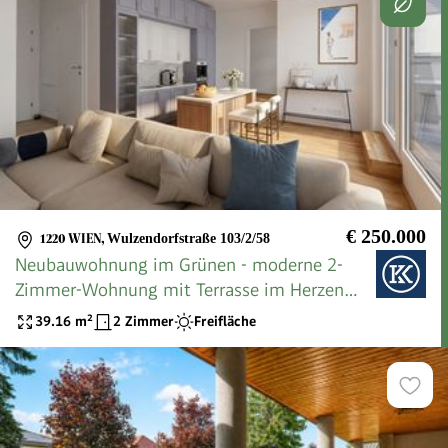
€ 250.000
1220 WIEN
,
Wulzendorfstraße 103/2/58
Neubauwohnung im Grünen - moderne 2-
Zimmer-Wohnung mit Terrasse im Herzen
von Aspern
39.16
m²
2 Zimmer
Freifläche