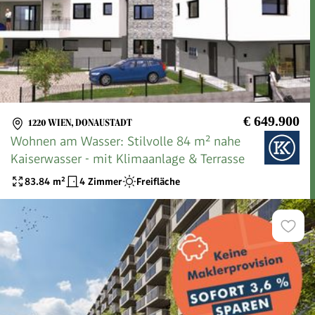
€ 649.900
1220 WIEN, DONAUSTADT
Wohnen am Wasser: Stilvolle 84 m² nahe
Kaiserwasser - mit Klimaanlage & Terrasse
83.84
m²
4 Zimmer
Freifläche