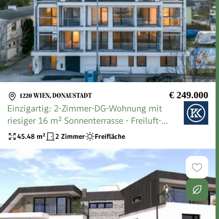
€ 249.000
1220 WIEN, DONAUSTADT
Einzigartig: 2-Zimmer-DG-Wohnung mit
riesiger 16 m² Sonnenterrasse - Freiluft-
Wohnzimmer!
45.48
m²
2 Zimmer
Freifläche