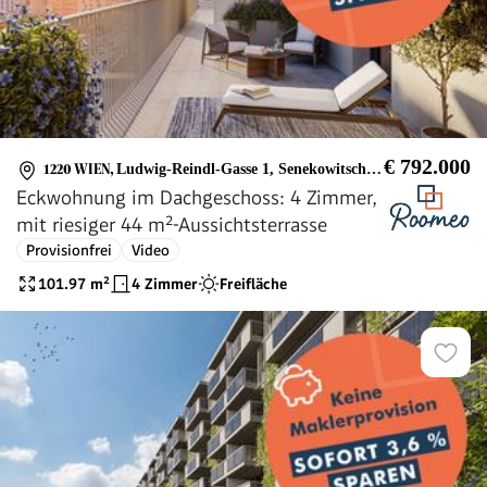
€ 792.000
1220 WIEN
,
Ludwig-Reindl-Gasse 1, Senekowitschgasse 2
Eckwohnung im Dachgeschoss: 4 Zimmer,
mit riesiger 44 m²-Aussichtsterrasse
Provisionfrei
Video
101.97
m²
4 Zimmer
Freifläche