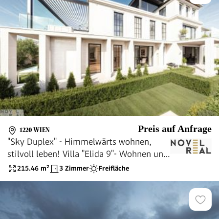
Preis auf Anfrage
1220 WIEN
"Sky Duplex" - Himmelwärts wohnen,
stilvoll leben! Villa "Elida 9"- Wohnen und
Leben in Donau-Nobellage!
215.46
m²
3 Zimmer
Freifläche