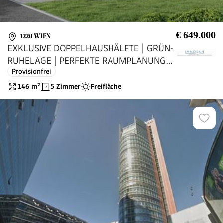
€ 649.000
1220 WIEN
EXKLUSIVE DOPPELHAUSHÄLFTE | GRÜN-
RUHELAGE | PERFEKTE RAUMPLANUNG |
Provisionfrei
ERSTBEZUG | PROVISIONSFREI
146
m²
5 Zimmer
Freifläche