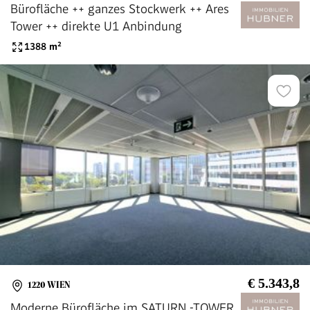
Bürofläche ++ ganzes Stockwerk ++ Ares
Tower ++ direkte U1 Anbindung
1388
m²
€ 5.343,8
1220 WIEN
Moderne Bürofläche im SATURN -TOWER