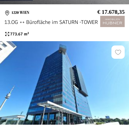
€ 17.678,35
1220 WIEN
13.OG ++ Bürofläche im SATURN -TOWER
773.67
m²