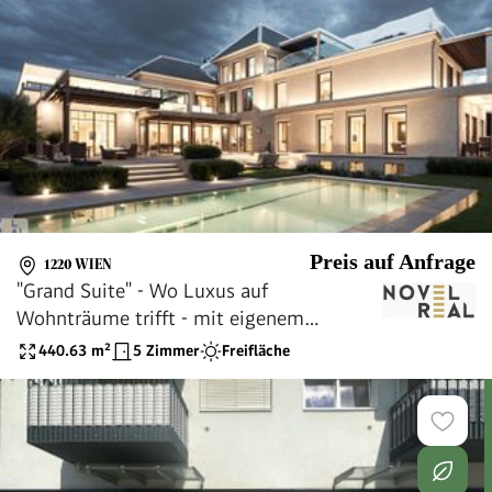
Preis auf Anfrage
1220 WIEN
"Grand Suite" - Wo Luxus auf
Wohnträume trifft - mit eigenem
Outdoorpool! Villa "Elida 9"- Luxus in
440.63
m²
5 Zimmer
Freifläche
Donau-Nobellage auf 2 Ebenen!