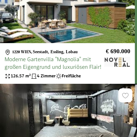
€ 690.000
1220 WIEN
,
Seestadt, Essling, Lobau
Moderne Gartenvilla "Magnolia" mit
großen Eigengrund und luxuriösen Flair!
126.57
m²
4 Zimmer
Freifläche