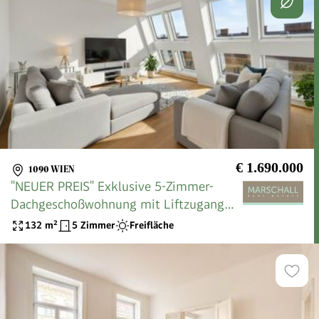
€ 1.690.000
1090 WIEN
"NEUER PREIS" Exklusive 5-Zimmer-
Dachgeschoßwohnung mit Liftzugang
und Dachterrasse
132
m²
5 Zimmer
Freifläche