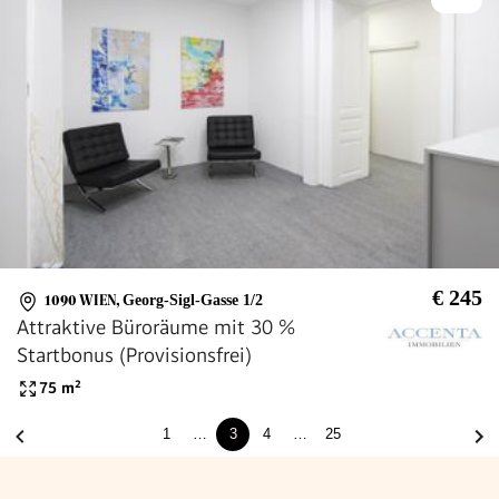
€ 245
1090 WIEN
,
Georg-Sigl-Gasse 1/2
Attraktive Büroräume mit 30 %
Startbonus (Provisionsfrei)
75
m²
1
…
3
4
…
25