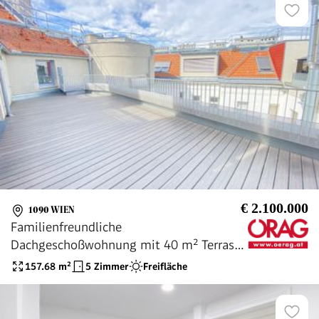
€ 2.100.000
1090 WIEN
Familienfreundliche
Dachgeschoßwohnung mit 40 m² Terrasse
in top Grün-Ruhelage; 1 Stellplatz
157.68
m²
5 Zimmer
Freifläche
inkludiert - zu kaufen in 1090 Wien