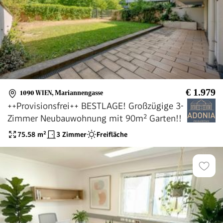
€ 1.979
1090 WIEN
,
Mariannengasse
++Provisionsfrei++ BESTLAGE! Großzügige 3-
Zimmer Neubauwohnung mit 90m² Garten!!
75.58
m²
3 Zimmer
Freifläche