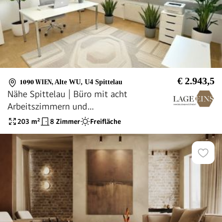
€ 2.943,5
1090 WIEN
,
Alte WU, U4 Spittelau
Nähe Spittelau | Büro mit acht
Arbeitszimmern und
Gemeinschaftsgarten zu mieten
203
m²
8 Zimmer
Freifläche