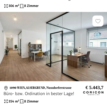
306
m²
8 Zimmer
€ 5.443,7
1090 WIEN,ALSERGRUND
,
Nussdorferstrasse
Büro- bzw. Ordination in bester Lage!
354
m²
8 Zimmer