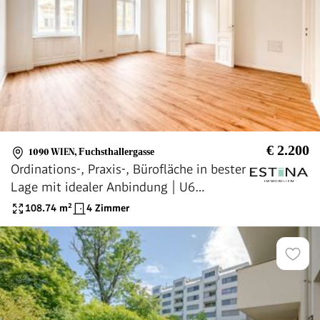
€ 2.200
1090 WIEN
,
Fuchsthallergasse
Ordinations-, Praxis-, Bürofläche in bester
Lage mit idealer Anbindung | U6
Währninger Straße
108.74
m²
4 Zimmer