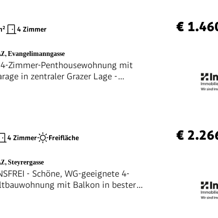
€ 1.46
²
4 Zimmer
AZ
,
Evangelimanngasse
e 4-Zimmer-Penthousewohnung mit
rage in zentraler Grazer Lage -
frei
€ 2.26
4 Zimmer
Freifläche
AZ
,
Steyrergasse
SFREI - Schöne, WG-geeignete 4-
tbauwohnung mit Balkon in bester
e TU Graz