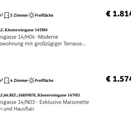
€ 1.81
²
5 Zimmer
Freifläche
AZ
,
Klosterwiesgasse 14/H04
esgasse 14/H04 -Moderne
swohnung mit großzügiger Terrasse
mmern
€ 1.57
²
4 Zimmer
Freifläche
AZ,06.BEZ.:JAKOMINI
,
Klosterwiesgasse 14/N03
esgasse 14/N03 - Exklusive Maisonette
n und Hausflair