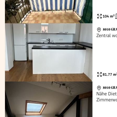
104
m²
8010 GR
Zentral 
81.77
m
8010 GR
Nähe Diet
Zimmerw