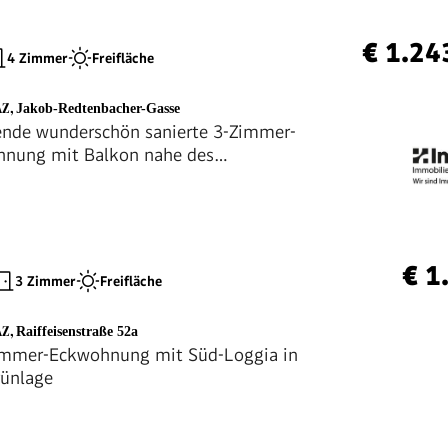
€ 1.24
4 Zimmer
Freifläche
AZ
,
Jakob-Redtenbacher-Gasse
nde wunderschön sanierte 3-Zimmer-
hnung mit Balkon nahe des
latzes und des Augartens in Grazer
komini
€ 1
3 Zimmer
Freifläche
AZ
,
Raiffeisenstraße 52a
immer-Eckwohnung mit Süd-Loggia in
rünlage