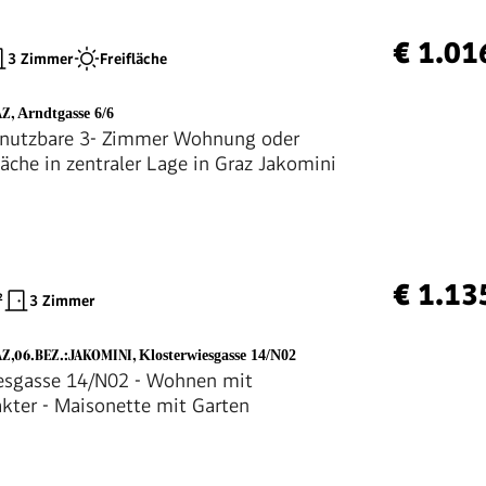
€ 1.01
3 Zimmer
Freifläche
AZ
,
Arndtgasse 6/6
g nutzbare 3- Zimmer Wohnung oder
äche in zentraler Lage in Graz Jakomini
€ 1.13
²
3 Zimmer
AZ,06.BEZ.:JAKOMINI
,
Klosterwiesgasse 14/N02
esgasse 14/N02 - Wohnen mit
kter - Maisonette mit Garten