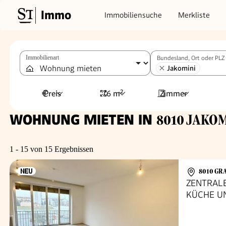
Immo
Immobiliensuche
Merkliste
Immobilienart
Bundesland, Ort oder PLZ
Jakomini
Preis
76 m²
Zimmer
WOHNUNG MIETEN IN
8010 JAKOMI
1 - 15 von 15 Ergebnissen
8010 GR
ZENTRAL
KÜCHE U