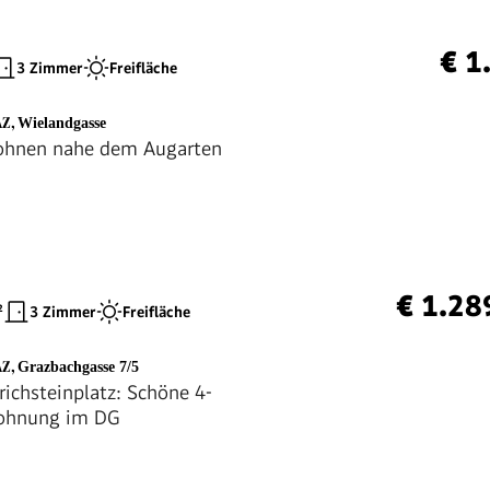
€ 1
3 Zimmer
Freifläche
AZ
,
Wielandgasse
wohnen nahe dem Augarten
€ 1.28
²
3 Zimmer
Freifläche
AZ
,
Grazbachgasse 7/5
richsteinplatz: Schöne 4-
ohnung im DG