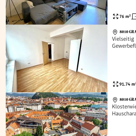
76
m²
8010 GR
Vielseiti
Gewerbefl
91.74
m
8010 GR
Klosterwi
Hauschara