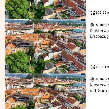
109.99
m
8010 GR
Klosterwi
Erstbezug
und 4 Zi
106.01
m
8010 GR
Klosterwi
mit Garte