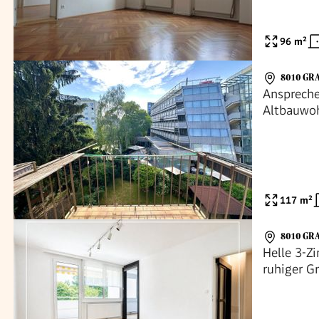
96
m²
8010 GR
Anspreche
Altbauwo
Jakominip
Bezirk Ja
117
m²
8010 GR
Helle 3-Z
ruhiger G