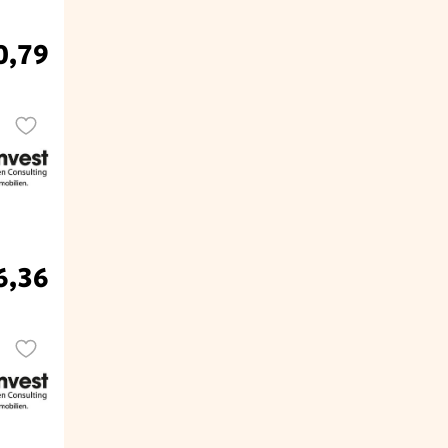
0,79
6,36