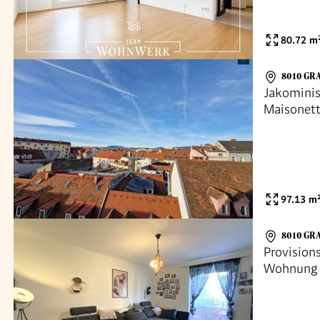
80.72
m
8010 GRA
Jakominis
Maisonett
Dachterra
97.13
m
8010 GR
Provisions
Wohnung m
zentraler 