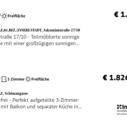
€ 1
²
Freifläche
Z,01.BEZ.:INNERE STADT
,
Jakoministraße 17/10
traße 17/10 - Teilmöblierte sonnige
e mit einer großzügigen sonnigen
sse und Carport in zentraler Lage
€ 1.82
²
3 Zimmer
Freifläche
AZ
,
Schönaugasse
frei - Perfekt aufgeteilte 3-Zimmer-
it Balkon und separater Küche in
Stadtlage