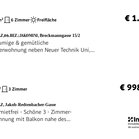
€ 1
²
6 Zimmer
Freifläche
AZ,06.BEZ.:JAKOMINI
,
Brockmanngasse 15/2
umige & gemütliche
erwohnung neben Neuer Technik Uni,
ten.
€ 99
²
3 Zimmer
AZ
,
Jakob-Redtenbacher-Gasse
mietfrei - Schöne 3 - Zimmer-
hnung mit Balkon nahe des
latzes und des Augartens in Grazer
omini - Provisionsfrei!