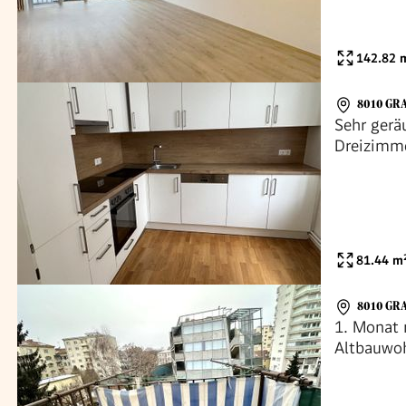
142.82
m
8010 GR
Sehr gerä
Dreizimm
zu vermie
81.44
m
8010 GR
1. Monat 
Altbauwo
Jakominip
Bezirk Jak