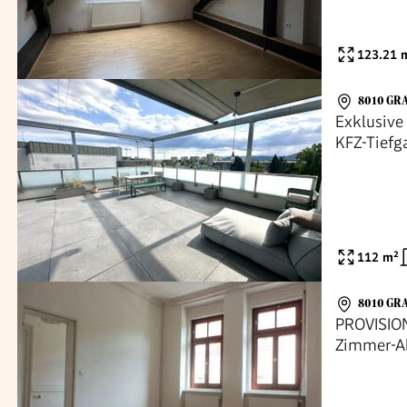
123.21
m
8010 GR
Exklusiv
KFZ-Tiefga
Provisions
112
m²
8010 GR
PROVISION
Zimmer-Al
Lage, näh