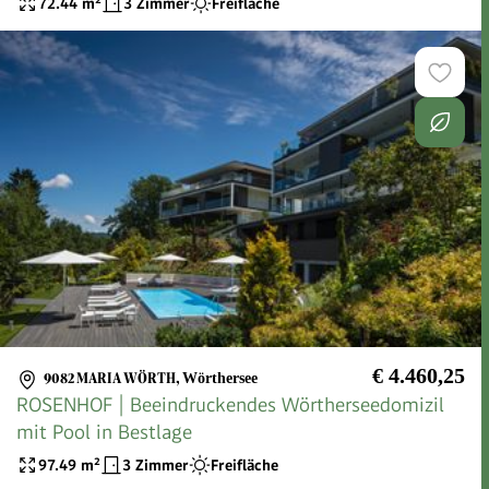
72.44
m²
3 Zimmer
Freifläche
€ 4.460,25
9082 MARIA WÖRTH
,
Wörthersee
ROSENHOF | Beeindruckendes Wörtherseedomizil
mit Pool in Bestlage
97.49
m²
3 Zimmer
Freifläche