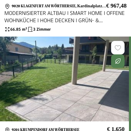
€ 967,48
9020 KLAGENFURT AM WÖRTHERSEE
,
Kardinalplatz 8/12
MODERNISIERTER ALTBAU I SMART HOME I OFFENE
WOHNKÜCHE I HOHE DECKEN I GRÜN- &
STADTBLICK I INNENSTADTLAGE
66.85
m²
3 Zimmer
€ 1.650
9201 KRUMPENDORF AM WÖRTHERSEE