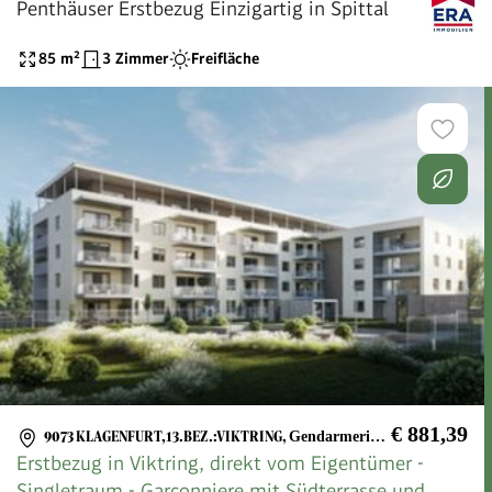
Penthäuser Erstbezug Einzigartig in Spittal
85
m²
3 Zimmer
Freifläche
€ 881,39
9073 KLAGENFURT,13.BEZ.:VIKTRING
,
Gendarmeriestraße 2B/29
Erstbezug in Viktring, direkt vom Eigentümer -
Singletraum - Garconniere mit Südterrasse und