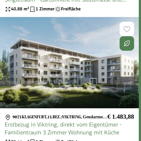
Küche
40.88
m²
1 Zimmer
Freifläche
€ 1.483,88
9073 KLAGENFURT,13.BEZ.:VIKTRING
,
Gendarmeriestraße 2B/25
Erstbezug in Viktring, direkt vom Eigentümer -
Familientraum 3 Zimmer Wohnung mit Küche