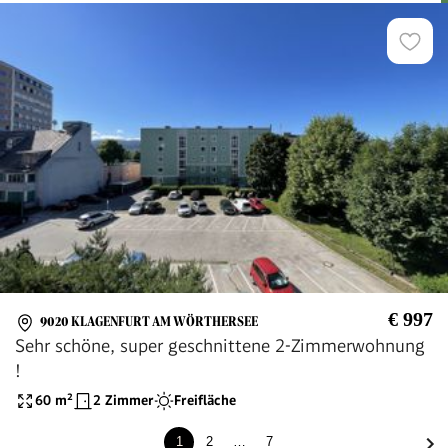
€ 997
9020 KLAGENFURT AM WÖRTHERSEE
Sehr schöne, super geschnittene 2-Zimmerwohnung
!
60
m²
2 Zimmer
Freifläche
1
2
…
7