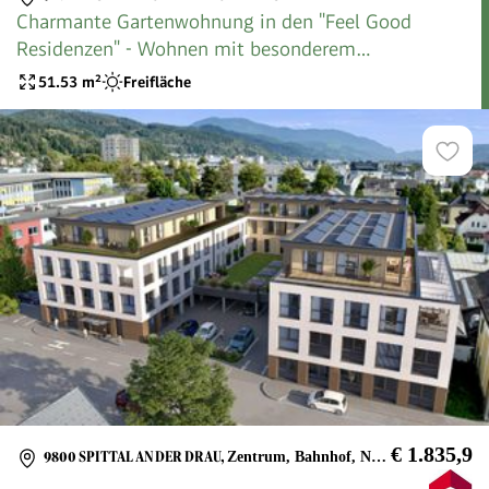
Charmante Gartenwohnung in den "Feel Good
Residenzen" - Wohnen mit besonderem
Erholungsfaktor und eigenem Seezugang
51.53
m²
Freifläche
€ 1.835,9
9800 SPITTAL AN DER DRAU
,
Zentrum, Bahnhof, Nahversorger