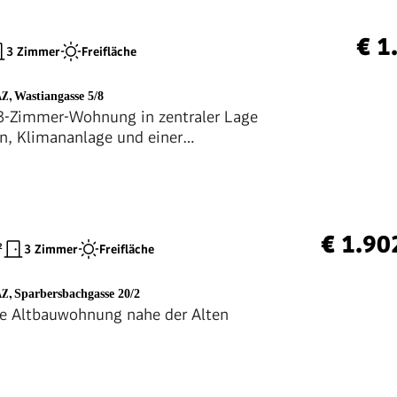
€ 1
3 Zimmer
Freifläche
AZ
,
Wastiangasse 5/8
3-Zimmer-Wohnung in zentraler Lage
n, Klimananlage und einer
gen Ausstattung Nähe Kaiser Josef
€ 1.90
²
3 Zimmer
Freifläche
AZ
,
Sparbersbachgasse 20/2
e Altbauwohnung nahe der Alten