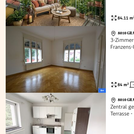
84.11
m
8010 GR
3-Zimmer-
Franzens-
84
m²
8010 GR
Zentral 
Terrasse 