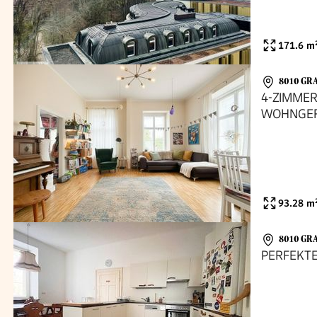
171.6
m
8010 GR
4-ZIMME
WOHNGEFÜ
LAGE IN 
93.28
m
8010 GR
PERFEKT