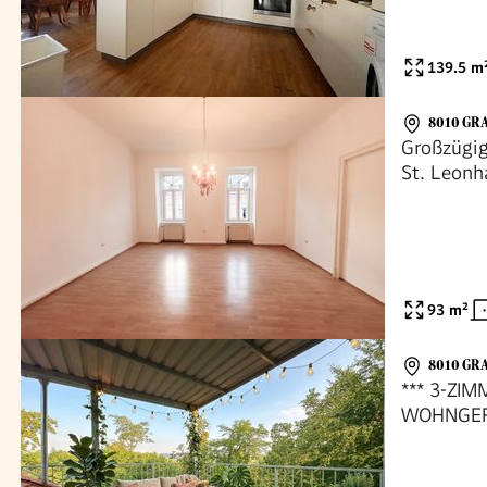
139.5
m
8010 GR
Großzügi
St. Leonh
93
m²
8010 GR
*** 3-ZI
WOHNGEFÜH
1 MONAT M