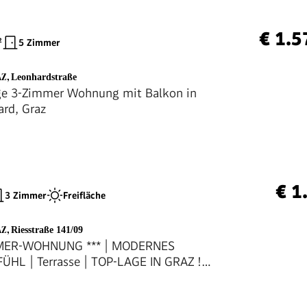
€ 1.5
²
5 Zimmer
AZ
,
Leonhardstraße
ge 3-Zimmer Wohnung mit Balkon in
ard, Graz
€ 1
3 Zimmer
Freifläche
AZ
,
Riesstraße 141/09
MMER-WOHNUNG *** | MODERNES
L | Terrasse | TOP-LAGE IN GRAZ !!!
IETFREI !!!