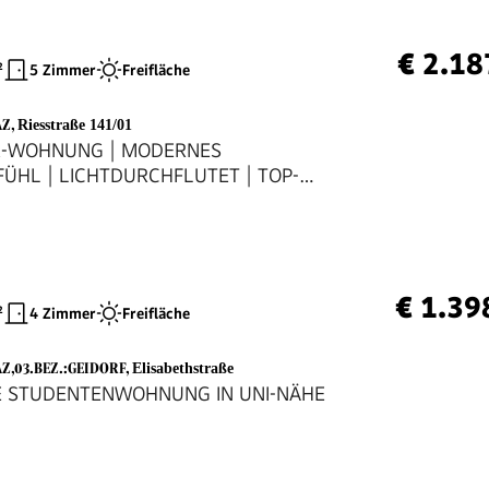
€ 2.18
²
5 Zimmer
Freifläche
AZ
,
Riesstraße 141/01
R-WOHNUNG | MODERNES
HL | LICHTDURCHFLUTET | TOP-
GRAZ
€ 1.39
²
4 Zimmer
Freifläche
AZ,03.BEZ.:GEIDORF
,
Elisabethstraße
E STUDENTENWOHNUNG IN UNI-NÄHE