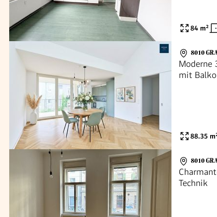
84
m²
8010 GR
Moderne 
mit Balko
hochwerti
Platz
88.35
m
8010 GR
Charmant
Technik