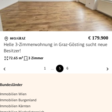
€ 179.900
8051 GRAZ
Helle 3-Zimmerwohnung in Graz-Gösting sucht neue
Besitzer!
72.65
m²
3 Zimmer
1
…
5
6
Bundesländer
Immobilien Wien
Immobilien Burgenland
Immobilien Kärnten
Immobilien Niederösterreich