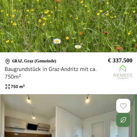
€ 337.500
GRAZ
,
Graz (Gemeinde)
Baugrundstück in Graz-Andritz mit ca.
750m²
750
m²