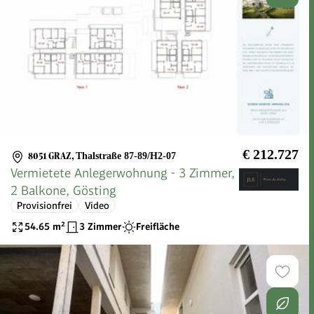
€ 212.727
8051 GRAZ
,
Thalstraße 87-89/H2-07
Vermietete Anlegerwohnung - 3 Zimmer,
2 Balkone, Gösting
Provisionfrei
Video
54.65
m²
3 Zimmer
Freifläche