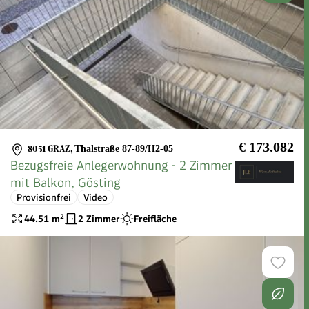
€ 173.082
8051 GRAZ
,
Thalstraße 87-89/H2-05
Bezugsfreie Anlegerwohnung - 2 Zimmer
mit Balkon, Gösting
Provisionfrei
Video
44.51
m²
2 Zimmer
Freifläche