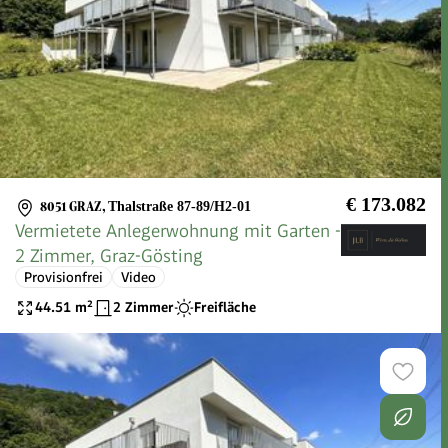
€ 173.082
8051 GRAZ
,
Thalstraße 87-89/H2-01
Vermietete Anlegerwohnung mit Garten -
2 Zimmer, Graz-Gösting
Provisionfrei
Video
44.51
m²
2 Zimmer
Freifläche