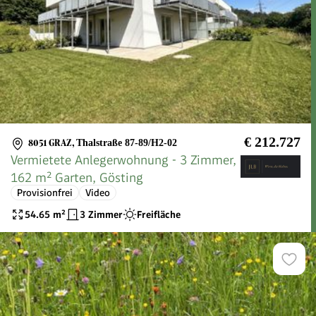
€ 212.727
8051 GRAZ
,
Thalstraße 87-89/H2-02
Vermietete Anlegerwohnung - 3 Zimmer,
162 m² Garten, Gösting
Provisionfrei
Video
54.65
m²
3 Zimmer
Freifläche