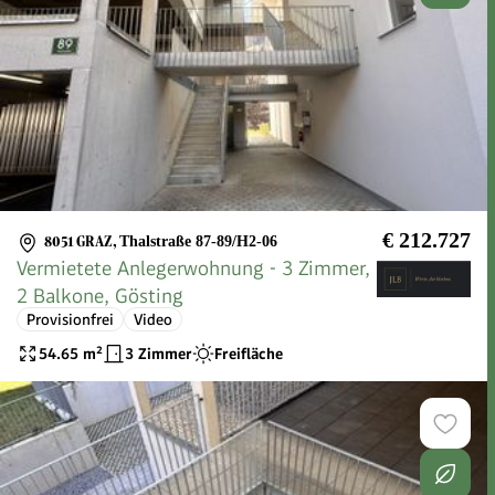
€ 212.727
8051 GRAZ
,
Thalstraße 87-89/H2-06
Vermietete Anlegerwohnung - 3 Zimmer,
2 Balkone, Gösting
Provisionfrei
Video
54.65
m²
3 Zimmer
Freifläche