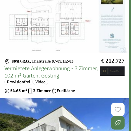
€ 212.727
8051 GRAZ
,
Thalstraße 87-89/H2-03
Vermietete Anlegerwohnung - 3 Zimmer,
102 m² Garten, Gösting
Provisionfrei
Video
54.65
m²
3 Zimmer
Freifläche