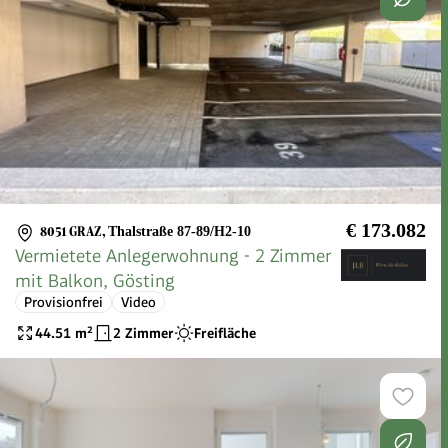
€ 173.082
8051 GRAZ
,
Thalstraße 87-89/H2-10
Vermietete Anlegerwohnung - 2 Zimmer
mit Balkon, Gösting
Provisionfrei
Video
44.51
m²
2 Zimmer
Freifläche