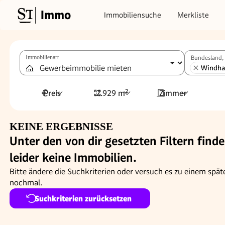
Immo
Immobiliensuche
Merkliste
Immobilienart
Bundesland, 
Windhaa
Preis
2.929 m²
Zimmer
KEINE ERGEBNISSE
Unter den von dir gesetzten Filtern finde
leider keine Immobilien.
Bitte ändere die Suchkriterien oder versuch es zu einem spät
nochmal.
Suchkriterien zurücksetzen