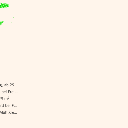
Gewerbeimmobilie mieten Leopoldschlag, ab 2929 m²
Gewerbeimmobilie mieten Sankt Oswald bei Freistadt, ab 2929 m²
29 m²
Gewerbeimmobilie mieten Sankt Leonhard bei Freistadt, ab 2929 m²
Gewerbeimmobilie mieten Rainbach im Mühlkreis, ab 2929 m²