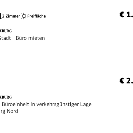
€ 1
2 Zimmer
Freifläche
LZBURG
Stadt - Büro mieten
€ 2
LZBURG
e Büroeinheit in verkehrsgünstiger Lage
urg Nord