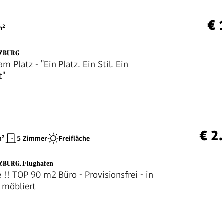
€ 
²
LZBURG
m Platz - "Ein Platz. Ein Stil. Ein
t"
€ 2
²
5 Zimmer
Freifläche
LZBURG
,
Flughafen
 !! TOP 90 m2 Büro - Provisionsfrei - in
 möbliert