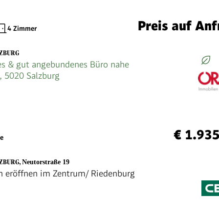
Preis auf Anf
4 Zimmer
LZBURG
es & gut angebundenes Büro nahe
, 5020 Salzburg
€ 1.93
he
LZBURG
,
Neutorstraße 19
ch eröffnen im Zentrum/ Riedenburg