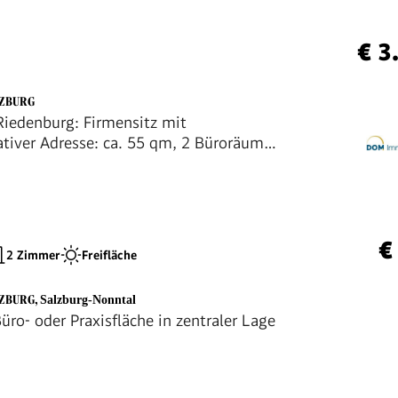
€ 3
LZBURG
Riedenburg: Firmensitz mit
ativer Adresse: ca. 55 qm, 2 Büroräume
on , Parkplatz im Innenhof inkludiert
€
2 Zimmer
Freifläche
LZBURG
,
Salzburg-Nonntal
Büro- oder Praxisfläche in zentraler Lage