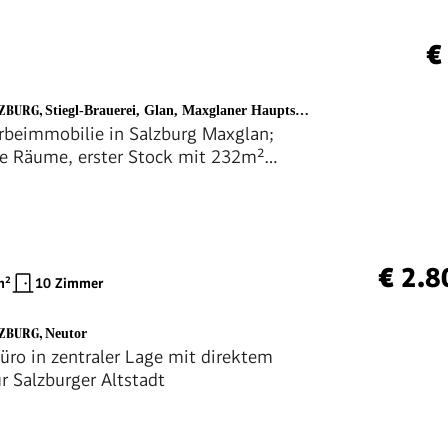
€
LZBURG
,
Stiegl-Brauerei, Glan, Maxglaner Hauptstr., Moosstraße
beimmobilie in Salzburg Maxglan;
he Räume, erster Stock mit 232m²
he + 12m² Lager; angenehmes Raum-
tsklima; ruhige Lage mit Park- und
en direkt vor dem Haus
€ 2.8
²
10 Zimmer
LZBURG
,
Neutor
üro in zentraler Lage mit direktem
r Salzburger Altstadt