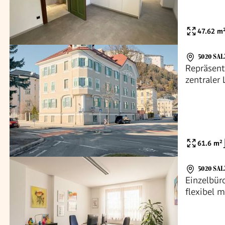
47.62
m
5020 SA
Repräsent
zentraler
61.6
m²
5020 SA
Einzelbüro
flexibel m