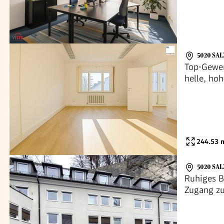
5020 SA
Top-Gewer
helle, ho
Bürofläc
und Arbei
Grünfläch
244.53
m
5020 SA
Ruhiges B
Zugang zu