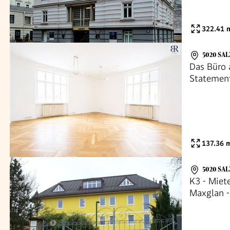
322.41
m
5020 SA
Das Büro a
Statemen
137.36
m
5020 SA
K3 - Miete
Maxglan -