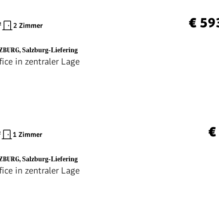
€ 59
²
2 Zimmer
LZBURG
,
Salzburg-Liefering
ice in zentraler Lage
€
²
1 Zimmer
LZBURG
,
Salzburg-Liefering
ice in zentraler Lage