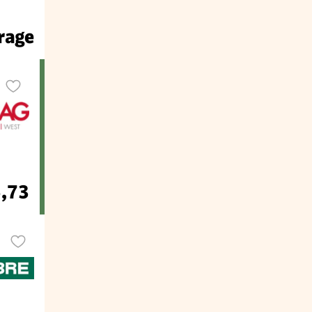
rage
5,73