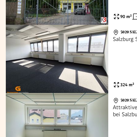
90
m²
5020 SA
Salzburg 
324
m²
5020 SA
Attraktiv
bei Salzb