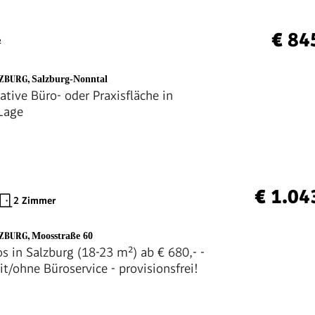
€ 84
²
LZBURG
,
Salzburg-Nonntal
ative Büro- oder Praxisfläche in
 Lage
€ 1.04
2 Zimmer
LZBURG
,
Moosstraße 60
s in Salzburg (18-23 m²) ab € 680,- -
it/ohne Büroservice - provisionsfrei!