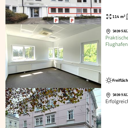
114
m²
5020 SA
Praktisch
Flughafen
Freifläc
5020 SA
Erfolgrei