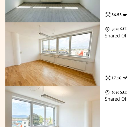
56.53
m
5020 SA
Shared Off
17.16
m
5020 SA
Shared Off