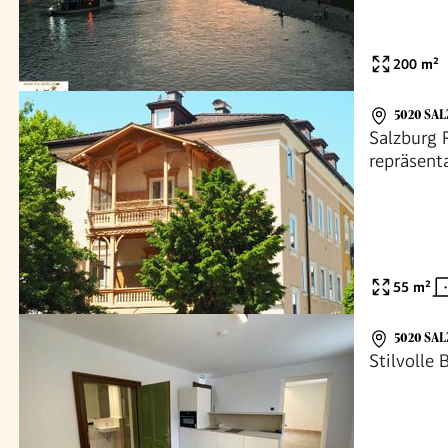
200
m²
5020 SA
Salzburg 
repräsent
plus Balk
55
m²
5020 SA
Stilvolle 