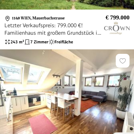
€ 799.000
1140 WIEN
,
Mauerbachstrasse
Letzter Verkaufspreis: 799.000 €!
Familienhaus mit großem Grundstück in
Grünruhelage von 1140 Wien
243
m²
7 Zimmer
Freifläche