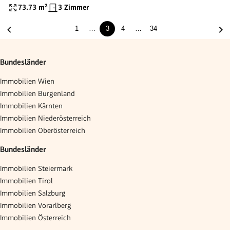
STILALTBAU, BALKON IN DEN
73.73
m²
3 Zimmer
LAUSCHIGEN INNENHOF MÖGLICH
1
…
3
4
…
34
Bundesländer
Immobilien Wien
Immobilien Burgenland
Immobilien Kärnten
Immobilien Niederösterreich
Immobilien Oberösterreich
Bundesländer
Immobilien Steiermark
Immobilien Tirol
Immobilien Salzburg
Immobilien Vorarlberg
Immobilien Österreich