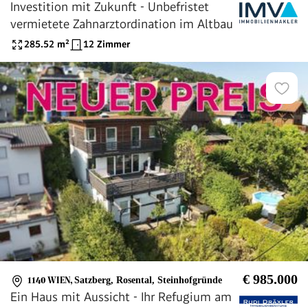
Investition mit Zukunft - Unbefristet
vermietete Zahnarztordination im Altbau
285.52
m²
12 Zimmer
€ 985.000
1140 WIEN
,
Satzberg, Rosental, Steinhofgründe
Ein Haus mit Aussicht - Ihr Refugium am