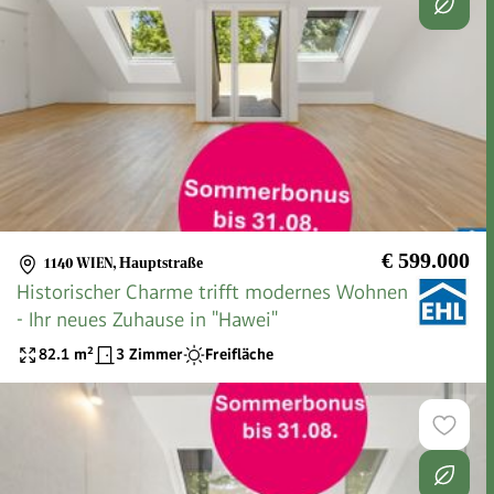
€ 599.000
1140 WIEN
,
Hauptstraße
Historischer Charme trifft modernes Wohnen
- Ihr neues Zuhause in "Hawei"
82.1
m²
3 Zimmer
Freifläche