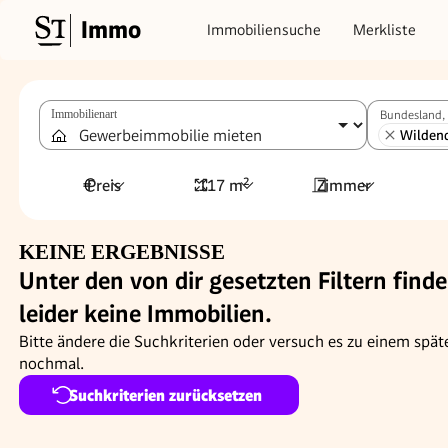
Immo
Immobiliensuche
Merkliste
Immobilienart
Bundesland, 
Wilden
Preis
117 m²
Zimmer
KEINE ERGEBNISSE
Unter den von dir gesetzten Filtern finde
leider keine Immobilien.
Bitte ändere die Suchkriterien oder versuch es zu einem spät
nochmal.
Suchkriterien zurücksetzen