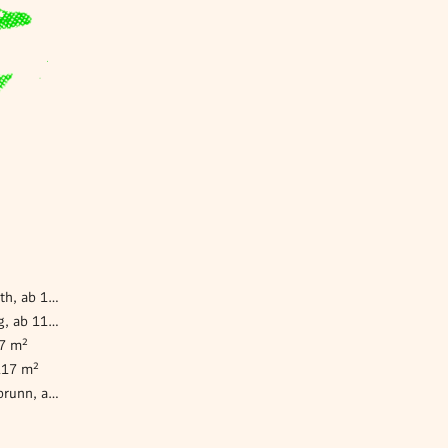
Gewerbeimmobilie mieten Altlichtenwarth, ab 117 m²
Gewerbeimmobilie mieten Schrattenberg, ab 117 m²
17 m²
117 m²
Gewerbeimmobilie mieten Unterstinkenbrunn, ab 117 m²