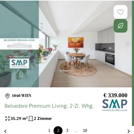
€ 339.000
1040 WIEN
Belvedere Premium Living: 2-Zi. Whg.
35.29
m²
2 Zimmer
1
2
3
…
18