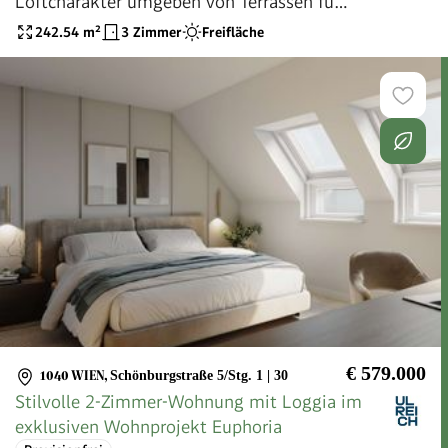
Loftcharakter umgeben von Terrassen für
Liebhaber individuellen Wohnens!
242.54
m²
3 Zimmer
Freifläche
€ 579.000
1040 WIEN
,
Schönburgstraße 5/Stg. 1 | 30
Stilvolle 2-Zimmer-Wohnung mit Loggia im
exklusiven Wohnprojekt Euphoria