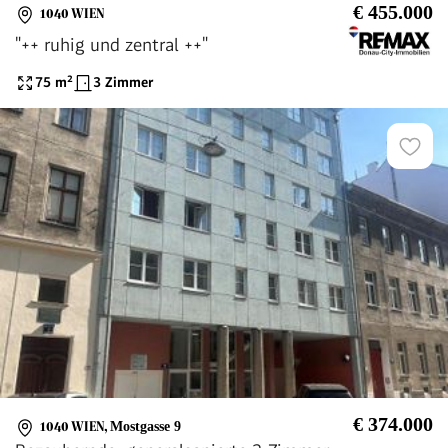
€ 455.000
1040 WIEN
"++ ruhig und zentral ++"
75
m²
3 Zimmer
€ 374.000
1040 WIEN
,
Mostgasse 9