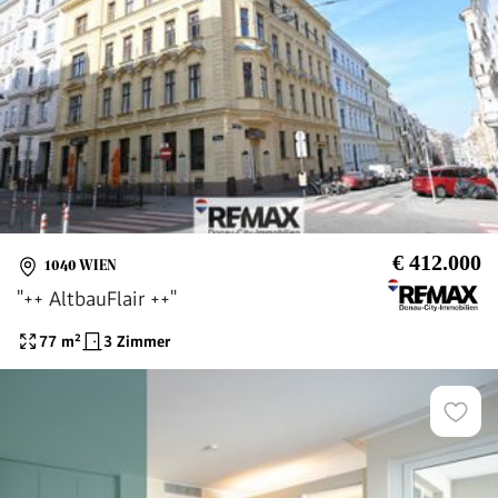
€ 412.000
1040 WIEN
"++ AltbauFlair ++"
77
m²
3 Zimmer