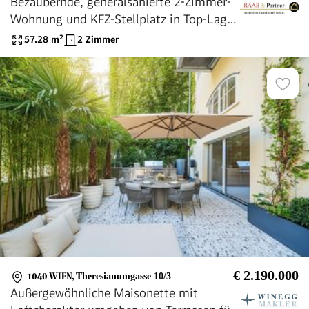
Bezaubernde, generalsanierte 2-Zimmer-
Wohnung und KFZ-Stellplatz in Top-Lage
des 4. Bezirks
57.28
m²
2 Zimmer
€ 2.190.000
1040 WIEN
,
Theresianumgasse 10/3
Außergewöhnliche Maisonette mit