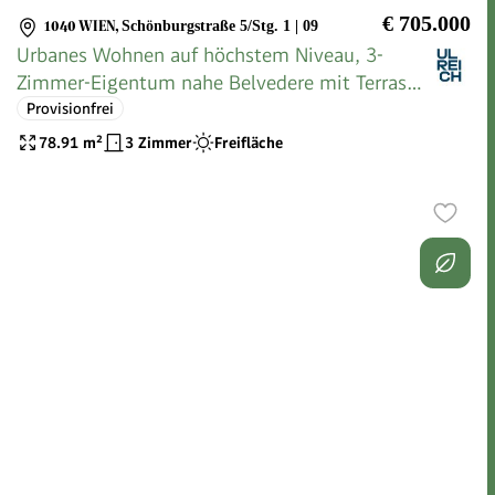
€ 705.000
1040 WIEN
,
Schönburgstraße 5/Stg. 1 | 09
Urbanes Wohnen auf höchstem Niveau, 3-
Zimmer-Eigentum nahe Belvedere mit Terrasse
| Stg. 1 Top 09
Provisionfrei
78.91
m²
3 Zimmer
Freifläche