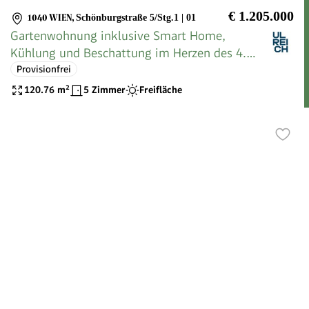
€ 1.205.000
1040 WIEN
,
Schönburgstraße 5/Stg.1 | 01
Gartenwohnung inklusive Smart Home,
Kühlung und Beschattung im Herzen des 4.
Bezirks
Provisionfrei
120.76
m²
5 Zimmer
Freifläche