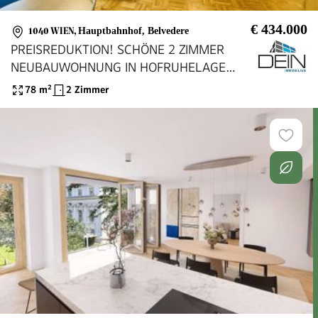
€ 434.000
1040 WIEN
,
Hauptbahnhof, Belvedere
PREISREDUKTION! SCHÖNE 2 ZIMMER
NEUBAUWOHNUNG IN HOFRUHELAGE
NÄHE BELVEDERE/HAUPTBAHNHOF!
78
m²
2 Zimmer