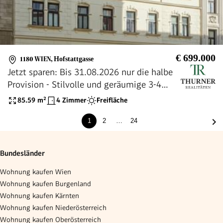
€ 699.000
1180 WIEN
,
Hofstattgasse
Jetzt sparen: Bis 31.08.2026 nur die halbe
Provision - Stilvolle und geräumige 3-4
Zimmer-Altbauwohnung mit Balkon, nahe
85.59
m²
4 Zimmer
Freifläche
Währinger Straße
1
2
…
24
Bundesländer
Wohnung kaufen Wien
Wohnung kaufen Burgenland
Wohnung kaufen Kärnten
Wohnung kaufen Niederösterreich
Wohnung kaufen Oberösterreich