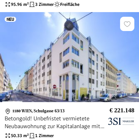
95.96
m²
3 Zimmer
Freifläche
€ 221.148
1180 WIEN
,
Schulgasse 63/13
Betongold! Unbefristet vermietete
Neubauwohnung zur Kapitalanlage mit
3% Rendite!
50.33
m²
1 Zimmer