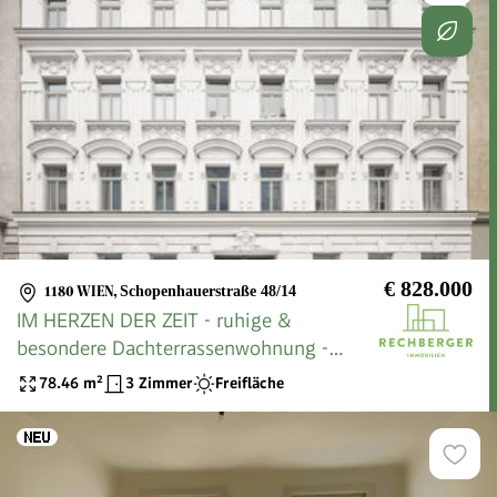
€ 828.000
1180 WIEN
,
Schopenhauerstraße 48/14
IM HERZEN DER ZEIT - ruhige &
besondere Dachterrassenwohnung -
PROVISIONSFREI
78.46
m²
3 Zimmer
Freifläche