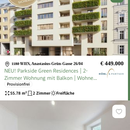
€ 449.000
1180 WIEN
,
Anastasius-Grün-Gasse 26/04
NEU! Parkside Green Residences | 2-
Zimmer Wohnung mit Balkon | Wohnen
Provisionfrei
am Park
55.78
m²
2 Zimmer
Freifläche