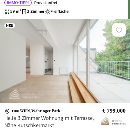
IMMO-TIPP!
Provisionfrei
Innenhof | Wohnen am Park
59
m²
2 Zimmer
Freifläche
€ 799.000
1180 WIEN
,
Währinger Park
Helle 3-Zimmer Wohnung mit Terrasse,
Nähe Kutschkermarkt