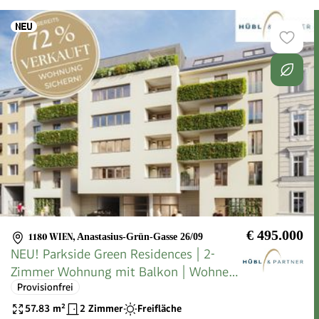
€ 495.000
1180 WIEN
,
Anastasius-Grün-Gasse 26/09
NEU! Parkside Green Residences | 2-
Zimmer Wohnung mit Balkon | Wohnen
Provisionfrei
am Park
57.83
m²
2 Zimmer
Freifläche