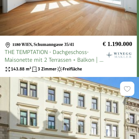
€ 1.190.000
1180 WIEN
,
Schumanngasse 35/41
THE TEMPTATION - Dachgeschoss-
Maisonette mit 2 Terrassen + Balkon | 23
m² Freifläche, 3 Zimmer
143.88
m²
3 Zimmer
Freifläche