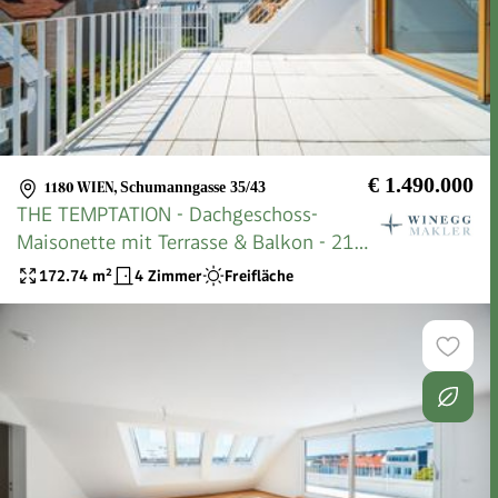
€ 1.490.000
1180 WIEN
,
Schumanngasse 35/43
THE TEMPTATION - Dachgeschoss-
Maisonette mit Terrasse & Balkon - 21
m² Freifläche | 4 Zimmer
172.74
m²
4 Zimmer
Freifläche