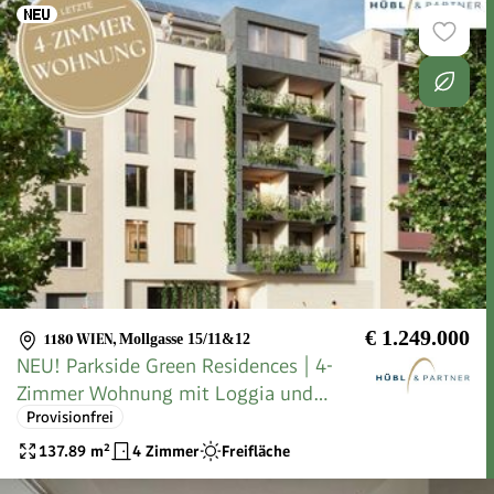
€ 1.249.000
1180 WIEN
,
Mollgasse 15/11&12
NEU! Parkside Green Residences | 4-
Zimmer Wohnung mit Loggia und
Provisionfrei
direktem Blick in den Park
137.89
m²
4 Zimmer
Freifläche