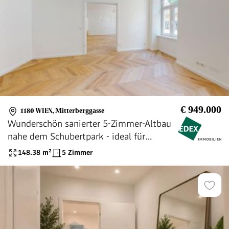
€ 949.000
1180 WIEN
,
Mitterberggasse
Wunderschön sanierter 5-Zimmer-Altbau
nahe dem Schubertpark - ideal für
Familien
148.38
m²
5 Zimmer