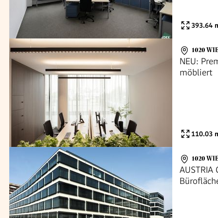
393.64
m
1020 WI
NEU: Prem
möbliert
110.03
m
1020 WI
AUSTRIA C
Bürofläch