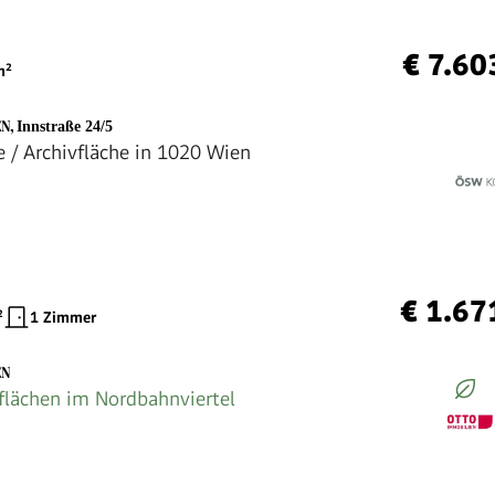
€ 7.60
²
EN
,
Innstraße 24/5
e / Archivfläche in 1020 Wien
€ 1.67
²
1 Zimmer
EN
flächen im Nordbahnviertel