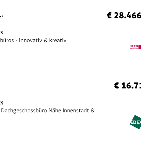
€ 28.46
²
EN
üros - innovativ & kreativ
€ 16.7
EN
 Dachgeschossbüro Nähe Innenstadt &