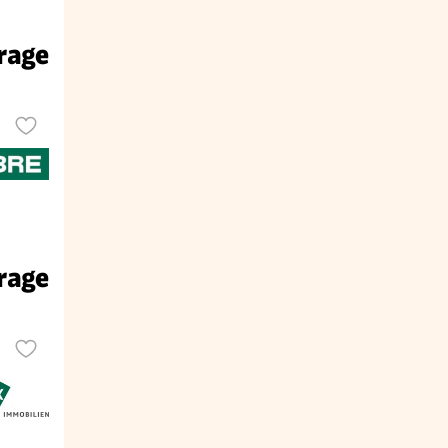
rage
rage