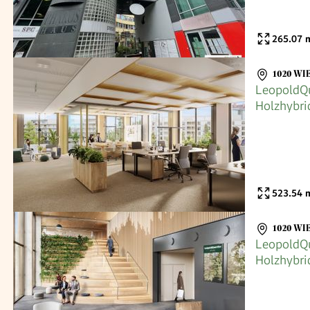
265.07
m
1020 WI
LeopoldQu
Holzhybri
523.54
m
1020 WI
LeopoldQu
Holzhybri