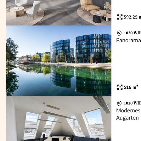
592.25
m
1020 WI
Panoramab
516
m²
1020 WI
Modernes
Augarten