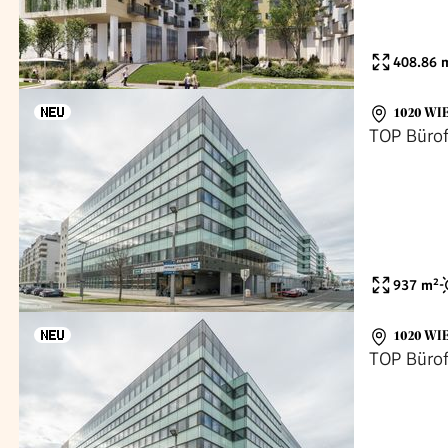
408.86
m
1020 WI
TOP Bürof
937
m²
1020 WI
TOP Bürof