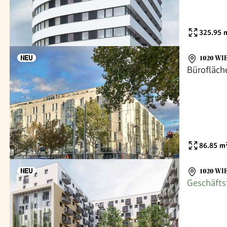
325.95
m
1020 WI
Bürofläch
86.85
m
1020 WI
Geschäfts