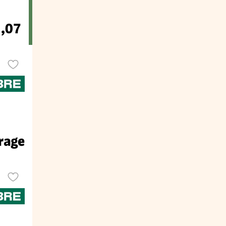
2,07
rage