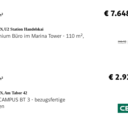
€ 7.64
²
EN
,
U2 Station Handelskai
ium Büro im Marina Tower - 110 m²,
€ 2.9
²
EN
,
Am Tabor 42
AMPUS BT 3 - bezugsfertige
en