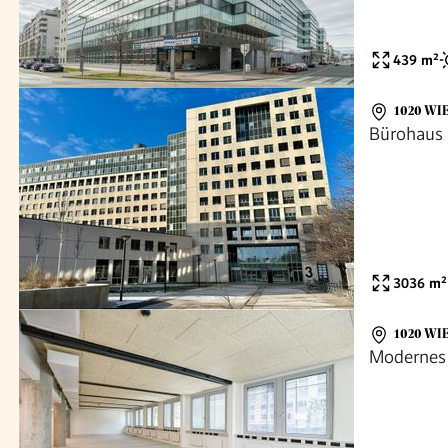
439
m²
1020 WI
Bürohaus 
3036
m²
1020 WI
Modernes 