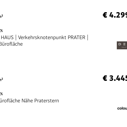
€ 4.29
²
EN
 HAUS | Verkehrsknotenpunkt PRATER |
Bürofläche
€ 3.44
²
EN
Bürofläche Nähe Praterstern