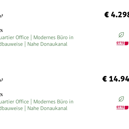
€ 4.29
²
EN
artier Office | Modernes Büro in
dbauweise | Nahe Donaukanal
€ 14.9
²
EN
artier Office | Modernes Büro in
dbauweise | Nahe Donaukanal