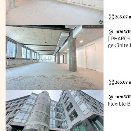
265.07
m
1020 WI
| PHAROS
gekühlte 
265.07
m
1020 WI
Flexible 