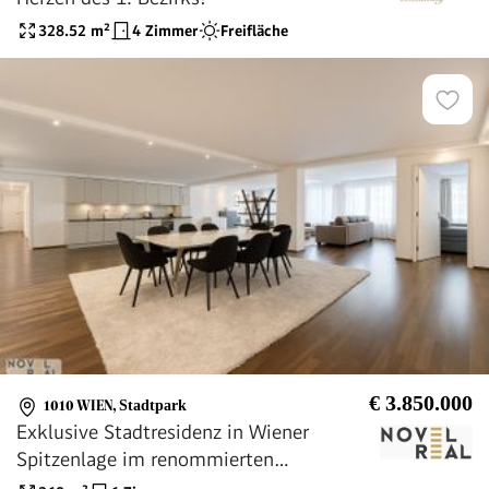
328.52
m²
4 Zimmer
Freifläche
€ 3.850.000
1010 WIEN
,
Stadtpark
Exklusive Stadtresidenz in Wiener
Spitzenlage im renommierten
Hotelambiente