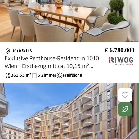
€ 6.780.000
1010 WIEN
Exklusive Penthouse-Residenz in 1010
Wien - Erstbezug mit ca. 10,15 m²
Terrasse auf Wohnebene, 5 Zimmer, ca.
361.53
m²
6 Zimmer
Freifläche
361,53 m²