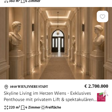
360
m²
6 Zimmer
€ 2.700.000
1010 WIEN,INNERE STADT
Skyline Living im Herzen Wiens - Exklusives
Penthouse mit privatem Lift & spektakulären
Dachterrassen !!
220
m²
4 Zimmer
Freifläche