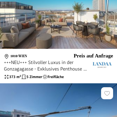
Preis auf Anfrage
1010 WIEN
+++NEU+++ Stilvoller Luxus in der
Gonzagagasse - Exklusives Penthouse mit
Panoramablick! Top Lage in 1010 Wien!!!
373
m²
5 Zimmer
Freifläche