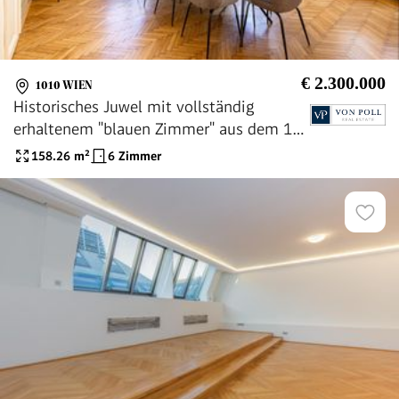
€ 2.300.000
1010 WIEN
Historisches Juwel mit vollständig
erhaltenem "blauen Zimmer" aus dem 18.
Jahrhundert
158.26
m²
6 Zimmer