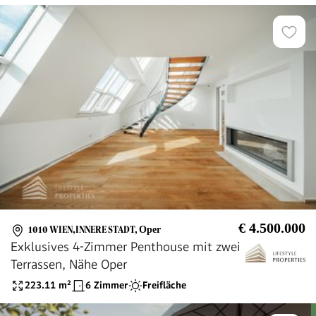
€ 4.500.000
1010 WIEN,INNERE STADT
,
Oper
Exklusives 4-Zimmer Penthouse mit zwei
Terrassen, Nähe Oper
223.11
m²
6 Zimmer
Freifläche