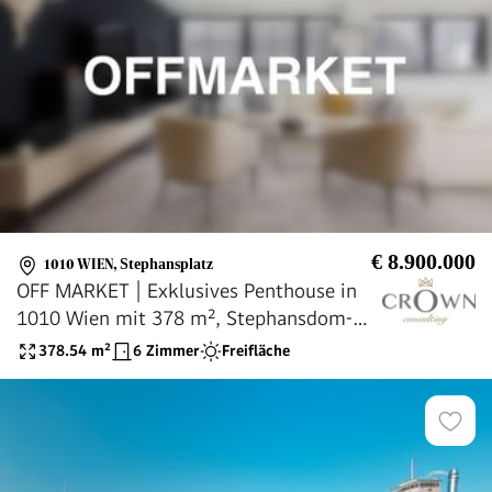
€ 8.900.000
1010 WIEN
,
Stephansplatz
OFF MARKET | Exklusives Penthouse in
1010 Wien mit 378 m², Stephansdom-
Blick, Terrasse, Whirlpool &
378.54
m²
6 Zimmer
Freifläche
Luxusausstattung