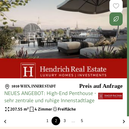
Preis auf Anfrage
1010 WIEN, INNERE STADT
NEUES ANGEBOT: High-End Penthouse -
sehr zentrale und ruhige Innenstadtlage
207.55
m²
4 Zimmer
Freifläche
1
2
3
…
5