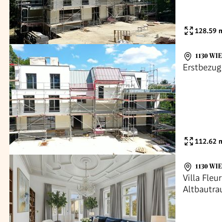
128.59
m
1130 WI
Erstbezug
112.62
m
1130 WI
Villa Fleu
Altbautr