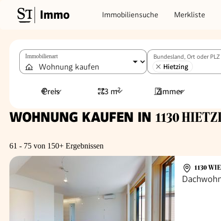
Immo
Immobiliensuche
Merkliste
Immobilienart
Bundesland, Ort oder PLZ
Hietzing
Preis
73 m²
Zimmer
WOHNUNG KAUFEN IN
1130 HIETZI
61 - 75 von 150+ Ergebnissen
1130 WI
Dachwohnu