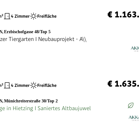
€ 1.163
²
4 Zimmer
Freifläche
EN
,
Erzbischofgasse 48/Top 5
zer Tiergarten I Neubauprojekt - A\\
€ 1.635
²
4 Zimmer
Freifläche
EN
,
Münichreiterstraße 30/Top 2
ge in Hietzing I Saniertes Altbaujuwel