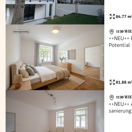
84.77
m
1130 WI
++NEU++ P
Potential
81.88
m
1130 WI
++NEU++ A
sanierun