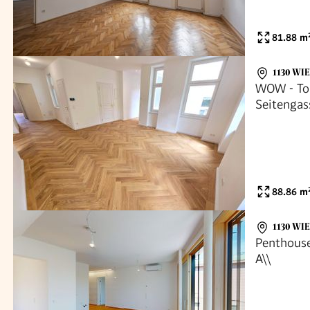
81.88
m
1130 WI
WOW - Top
Seitengas
+ Tolle R
Ausstattun
88.86
m
1130 WI
Penthouse
A\\