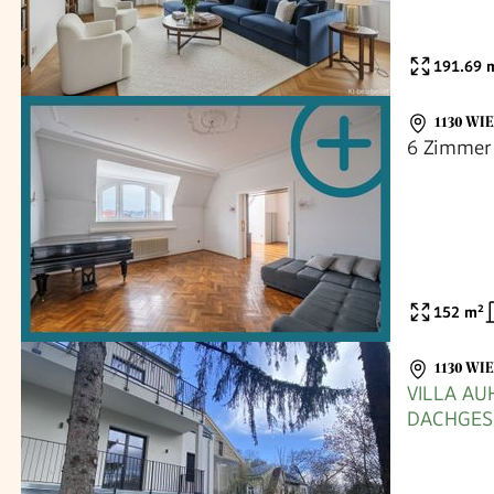
191.69
m
1130 WI
6 Zimmer 
152
m²
1130 WI
VILLA AU
DACHGES