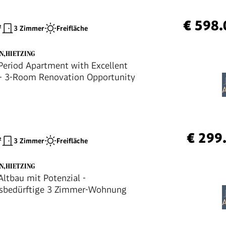
€ 598.
²
3 Zimmer
Freifläche
EN,HIETZING
eriod Apartment with Excellent
 - 3-Room Renovation Opportunity
€ 299
²
3 Zimmer
Freifläche
EN,HIETZING
ltbau mit Potenzial -
gsbedürftige 3 Zimmer-Wohnung