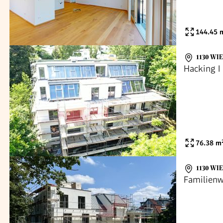
144.45
m
1130 WI
Hacking I
76.38
m
1130 WI
Familienw