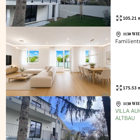
105.21
m
1130 WI
Familient
175.53
m
1130 WI
VILLA A
ALTBAU