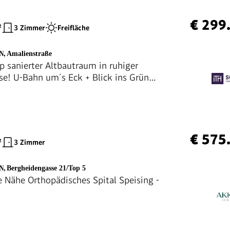
€ 299
²
3 Zimmer
Freifläche
EN
,
Amalienstraße
 sanierter Altbautraum in ruhiger
se! U-Bahn um´s Eck + Blick ins Grüne
aumaufteilung + Hochwertige
g + Stil und Eleganz! Jetzt zugreifen!
€ 575
²
3 Zimmer
EN
,
Bergheidengasse 21/Top 5
 Nähe Orthopädisches Spital Speising -