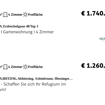
€ 1.740
²
4 Zimmer
Freifläche
EN
,
Erzbischofgasse 48/Top 3
 I Gartenwohnung I 4 Zimmer
€ 1.260
²
4 Zimmer
Freifläche
EN,HIETZING
,
Althietzing, Schönbrunn, Hietzinger Platzl
r - Schaffen Sie sich Ihr Refugium im
aum!