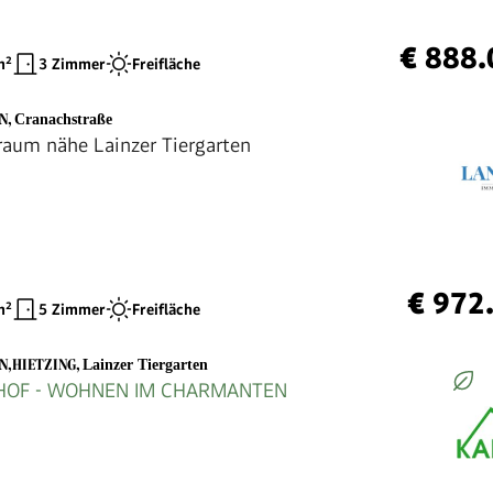
€ 888.
²
3 Zimmer
Freifläche
EN
,
Cranachstraße
raum nähe Lainzer Tiergarten
€ 972
²
5 Zimmer
Freifläche
EN,HIETZING
,
Lainzer Tiergarten
UHOF - WOHNEN IM CHARMANTEN