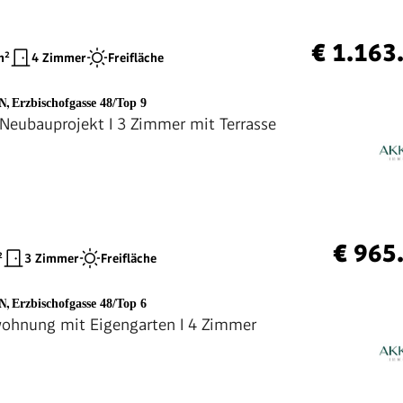
€ 1.163
²
4 Zimmer
Freifläche
EN
,
Erzbischofgasse 48/Top 9
 Neubauprojekt I 3 Zimmer mit Terrasse
€ 965
²
3 Zimmer
Freifläche
EN
,
Erzbischofgasse 48/Top 6
ohnung mit Eigengarten I 4 Zimmer