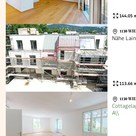
144.05
m
1130 WI
Nähe Lain
113.66
m
1130 WI
Cottagela
A\\