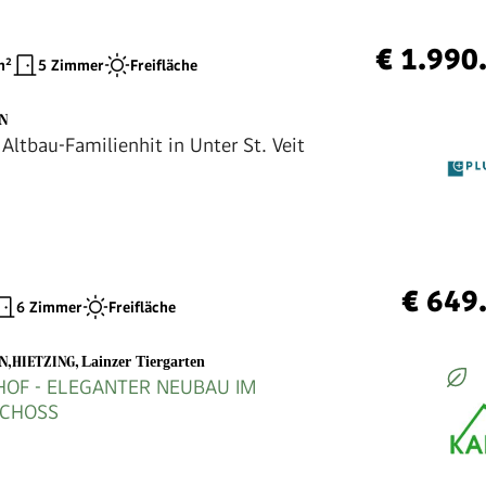
€ 1.990
²
5 Zimmer
Freifläche
EN
Altbau-Familienhit in Unter St. Veit
€ 649
6 Zimmer
Freifläche
EN,HIETZING
,
Lainzer Tiergarten
HOF - ELEGANTER NEUBAU IM
CHOSS