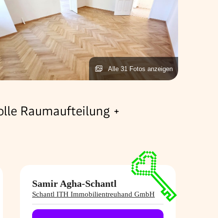
Alle 31 Fotos anzeigen
olle Raumaufteilung +
Samir Agha-​Schantl
Schantl ITH Immobilientreuhand GmbH