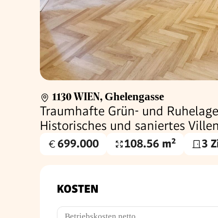
1130 WIEN
,
Ghelengasse
Traumhafte Grün- und Ruhelage 
Historisches und saniertes Vill
699.000
108.56 m²
3 
Kaufpreis
Nutzfläche
€
KOSTEN
Betriebskosten netto