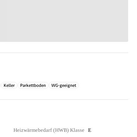
Keller
Parkettboden
WG-geeignet
Heizwärmebedarf (HWB) Klasse
E