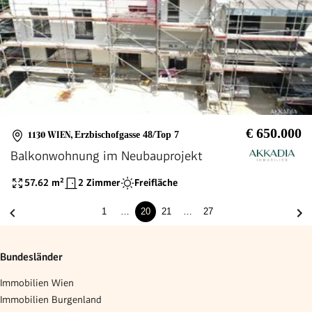
€ 650.000
1130 WIEN
,
Erzbischofgasse 48/Top 7
Balkonwohnung im Neubauprojekt
57.62
m²
2 Zimmer
Freifläche
1
…
20
21
…
27
Bundesländer
Immobilien Wien
Immobilien Burgenland