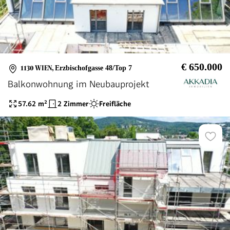
€ 650.000
1130 WIEN
,
Erzbischofgasse 48/Top 7
Balkonwohnung im Neubauprojekt
57.62
m²
2 Zimmer
Freifläche