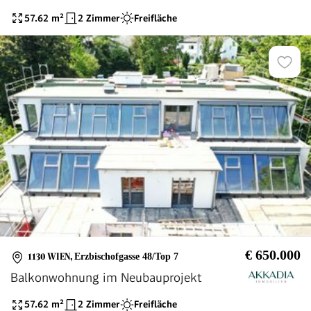
57.62
m²
2 Zimmer
Freifläche
€ 650.000
1130 WIEN
,
Erzbischofgasse 48/Top 7
Balkonwohnung im Neubauprojekt
57.62
m²
2 Zimmer
Freifläche