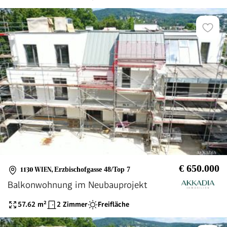
€ 650.000
1130 WIEN
,
Erzbischofgasse 48/Top 7
Balkonwohnung im Neubauprojekt
57.62
m²
2 Zimmer
Freifläche