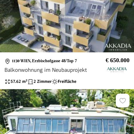
€ 650.000
1130 WIEN
,
Erzbischofgasse 48/Top 7
Balkonwohnung im Neubauprojekt
57.62
m²
2 Zimmer
Freifläche