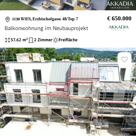
€ 650.000
1130 WIEN
,
Erzbischofgasse 48/Top 7
Balkonwohnung im Neubauprojekt
57.62
m²
2 Zimmer
Freifläche