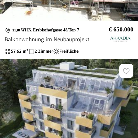
€ 650.000
1130 WIEN
,
Erzbischofgasse 48/Top 7
Balkonwohnung im Neubauprojekt
57.62
m²
2 Zimmer
Freifläche