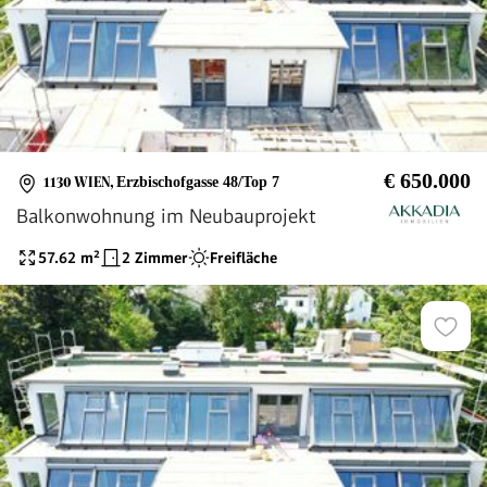
€ 650.000
1130 WIEN
,
Erzbischofgasse 48/Top 7
Balkonwohnung im Neubauprojekt
57.62
m²
2 Zimmer
Freifläche