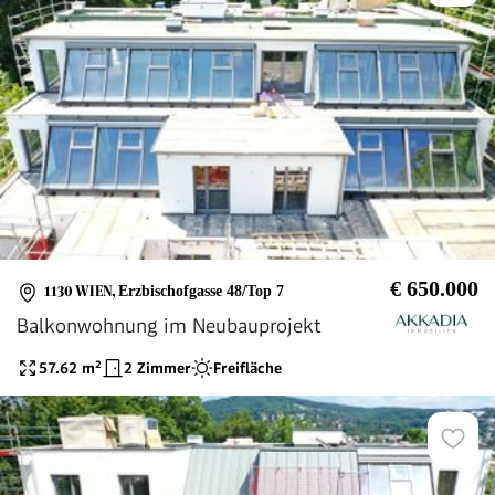
€ 650.000
1130 WIEN
,
Erzbischofgasse 48/Top 7
Balkonwohnung im Neubauprojekt
57.62
m²
2 Zimmer
Freifläche