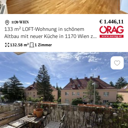
€ 1.446,11
1170 WIEN
133 m² LOFT-Wohnung in schönem
Altbau mit neuer Küche in 1170 Wien zu
mieten!
132.58
m²
1 Zimmer