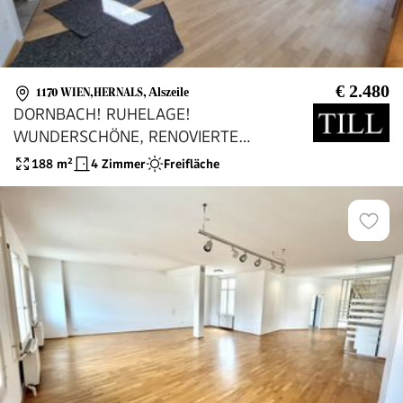
€ 2.480
1170 WIEN,HERNALS
,
Alszeile
DORNBACH! RUHELAGE!
WUNDERSCHÖNE, RENOVIERTE
DACHMAISONETTE MIT TERRASSEN!
188
m²
4 Zimmer
Freifläche
GARAGEN MÖGLICH!