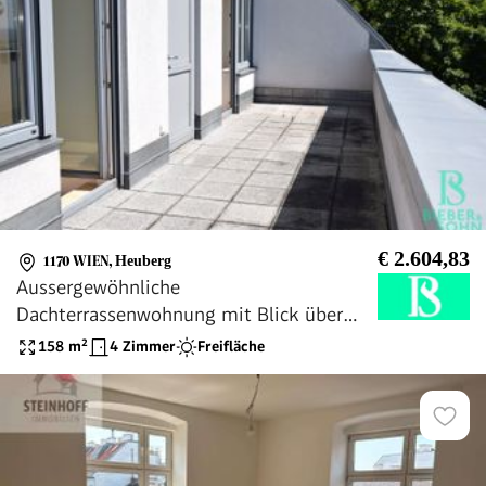
€ 2.604,83
1170 WIEN
,
Heuberg
Aussergewöhnliche
Dachterrassenwohnung mit Blick über
Wien und Eigengarten!
158
m²
4 Zimmer
Freifläche