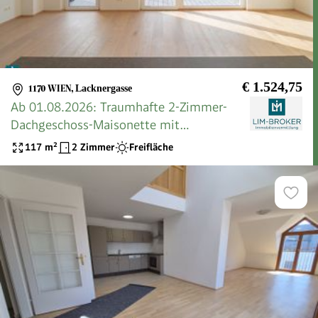
€ 1.524,75
1170 WIEN
,
Lacknergasse
Ab 01.08.2026: Traumhafte 2-Zimmer-
Dachgeschoss-Maisonette mit
großzügigen Terrassenflächen und
117
m²
2 Zimmer
Freifläche
Klimaanlage