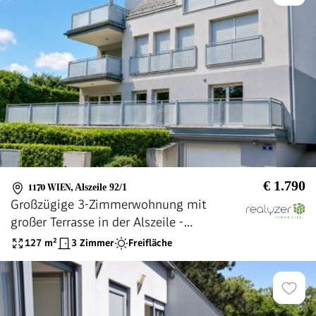
€ 1.790
1170 WIEN
,
Alszeile 92/1
Großzügige 3-Zimmerwohnung mit
großer Terrasse in der Alszeile -
provisionsfrei
127
m²
3 Zimmer
Freifläche