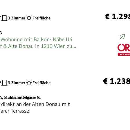
€ 1.29
²
3 Zimmer
Freifläche
EN
 Wohnung mit Balkon- Nähe U6
rf & Alte Donau in 1210 Wien zu
€ 1.23
²
3 Zimmer
Freifläche
EN
,
Mühlschüttelgasse 61
 direkt an der Alten Donau mit
arer Terrasse!