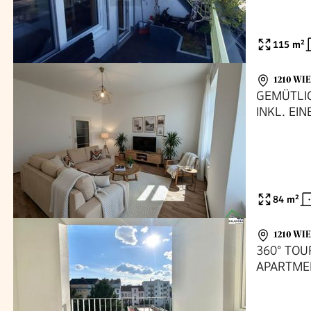
115
m²
1210 WI
GEMÜTLI
INKL. EI
84
m²
1210 WI
360° TOU
APARTME