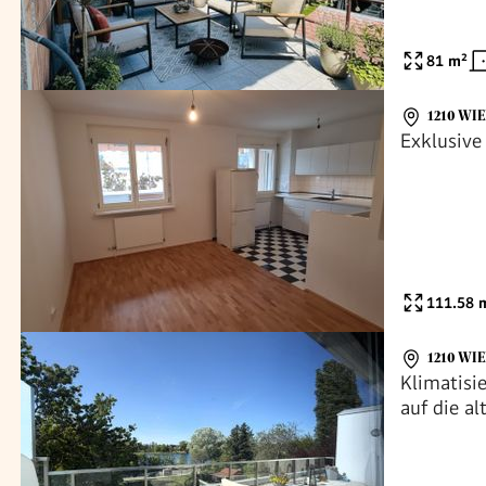
81
m²
1210 WI
Exklusiv
111.58
m
1210 WI
Klimatisi
auf die a
and 2 terr