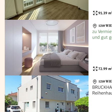
91.39
m
1210 WI
zu Vermie
und gut g
Loggia_T
72.99
m
1210 WI
BRUCKHAU
Reihenha