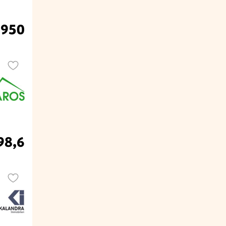
.950
98,6