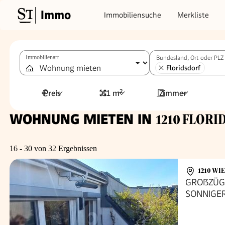
Immo
Immobiliensuche
Merkliste
Immobilienart
Bundesland, Ort oder PLZ
Floridsdorf
Preis
61 m²
Zimmer
WOHNUNG MIETEN IN
1210 FLORI
16 - 30 von 32 Ergebnissen
1210 WI
GROßZÜG
SONNIGE