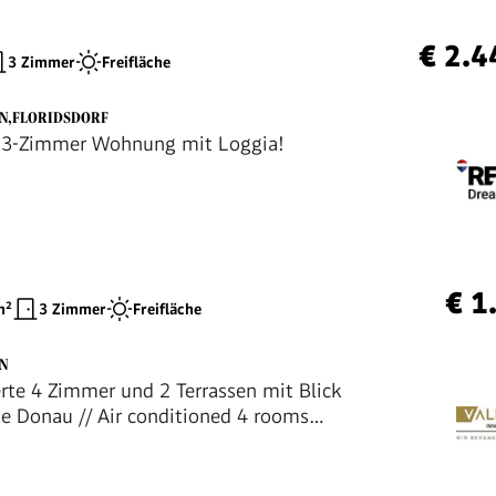
€ 2.4
3 Zimmer
Freifläche
EN,FLORIDSDORF
e 3-Zimmer Wohnung mit Loggia!
€ 1
²
3 Zimmer
Freifläche
EN
erte 4 Zimmer und 2 Terrassen mit Blick
lte Donau // Air conditioned 4 rooms
aces viewing the alte Donau //