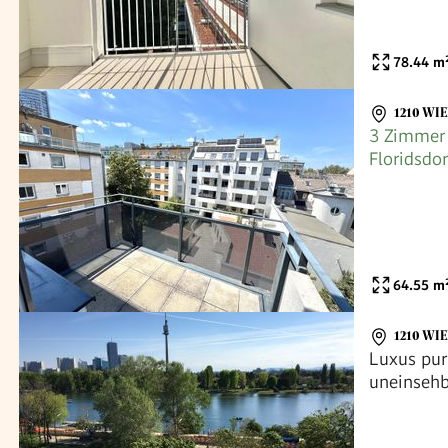
78.44
m
1210 WI
3 Zimmer
Floridsdo
mieten
64.55
m
1210 WI
Luxus pur
uneinsehb