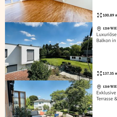
100.89
m
1210 WI
Luxuriöse
Balkon in
137.35
m
1210 WI
Exklusive
Terrasse 