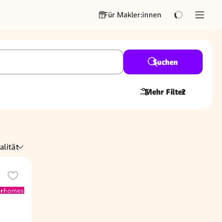
Für Makler:innen
Suchen
Mehr Filter
2
alität