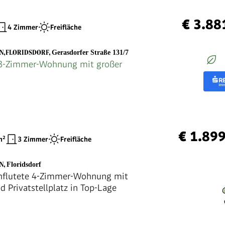
€ 3.88
4 Zimmer
Freifläche
EN,FLORIDSDORF
,
Gerasdorfer Straße 131/7
3-Zimmer-Wohnung mit großer
€ 1.89
²
3 Zimmer
Freifläche
EN
,
Floridsdorf
chflutete 4-Zimmer-Wohnung mit
d Privatstellplatz in Top-Lage