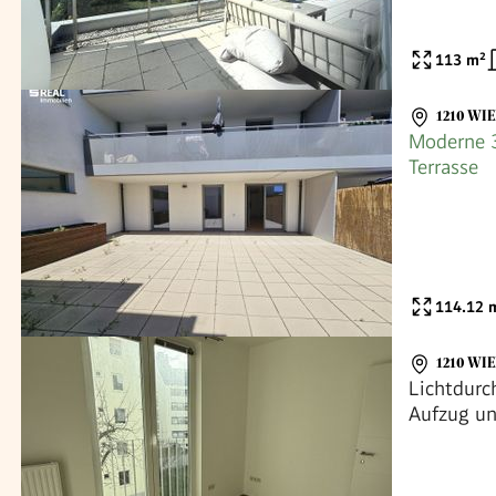
113
m²
1210 WI
Moderne 
Terrasse
114.12
m
1210 WI
Lichtdur
Aufzug un