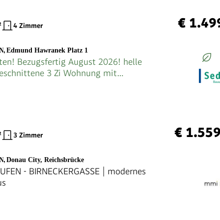
€ 1.49
²
4 Zimmer
EN
,
Edmund Hawranek Platz 1
ten! Bezugsfertig August 2026! helle
eschnittene 3 Zi Wohnung mit
op 1_EDMUND
€ 1.55
²
3 Zimmer
EN
,
Donau City, Reichsbrücke
FEN - BIRNECKERGASSE | modernes
us