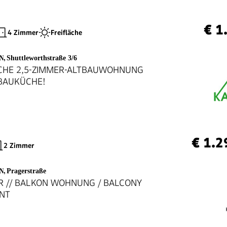
€ 1
4 Zimmer
Freifläche
EN
,
Shuttleworthstraße 3/6
CHE 2,5-ZIMMER-ALTBAUWOHNUNG
NBAUKÜCHE!
€ 1.2
2 Zimmer
EN
,
Pragerstraße
R // BALKON WOHNUNG / BALCONY
NT