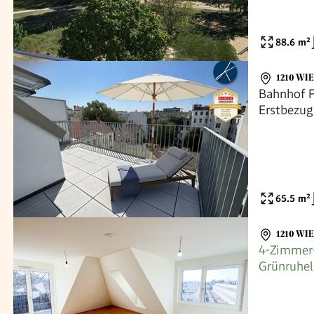
88.6
m²
1210 WI
Bahnhof F
Erstbezug
Tiefgarag
65.5
m²
1210 WI
4-Zimmer-
Grünruhel