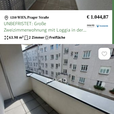
€ 1.044,87
1210 WIEN
,
Prager Straße
UNBEFRISTET: Große
Zweizimmerwohnung mit Loggia in der
Hopfengasse 4 Stiege 2 Top 5!
63.98
m²
2 Zimmer
Freifläche