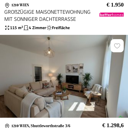
€ 1.950
1210 WIEN
GROßZÜGIGE MAISONETTEWOHNUNG
MIT SONNIGER DACHTERRASSE
115
m²
4 Zimmer
Freifläche
€ 1.298,6
1210 WIEN
,
Shuttleworthstraße 3/6