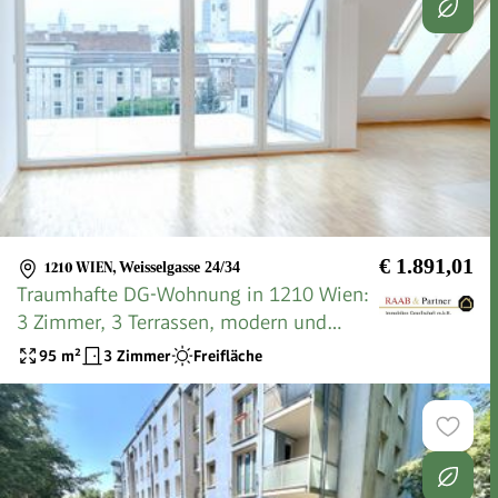
€ 1.891,01
1210 WIEN
,
Weisselgasse 24/34
Traumhafte DG-Wohnung in 1210 Wien:
3 Zimmer, 3 Terrassen, modern und
zentral!
95
m²
3 Zimmer
Freifläche