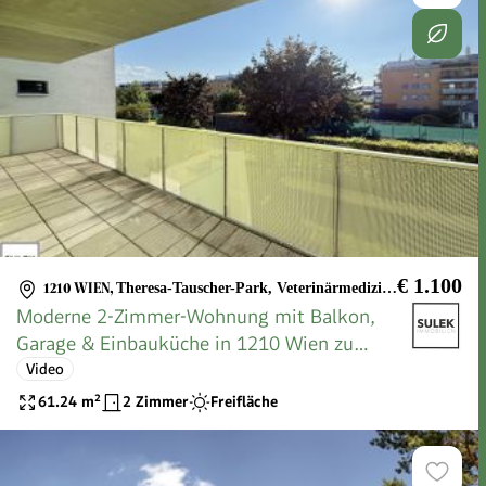
€ 1.100
1210 WIEN
,
Theresa-Tauscher-Park, Veterinärmedizinische Universität
Moderne 2-Zimmer-Wohnung mit Balkon,
Garage & Einbauküche in 1210 Wien zu
mieten!
Video
61.24
m²
2 Zimmer
Freifläche