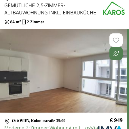
GEMÜTLICHE 2,5-ZIMMER-
ALTBAUWOHNUNG INKL. EINBAUKÜCHE!
84
m²
2 Zimmer
€ 949
1210 WIEN
,
Koloniestraße 35/09
Moderne 2-Zimmer-Wohnung mit Loggia