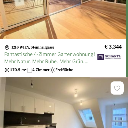
€ 3.344
1210 WIEN
,
Steinheilgasse
Fantastische 4-Zimmer Gartenwohnung!
Mehr Natur. Mehr Ruhe. Mehr Grün.
WOW! Riesiger Garten + Herrliche
170.5
m²
4 Zimmer
Freifläche
Terrasse + Lichtdurchfluteter
Wintergarten + Stellplatz! Jetzt
zugreifen!