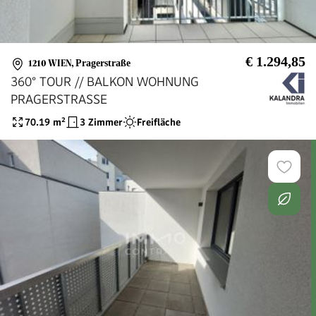
€ 1.294,85
1210 WIEN
,
Pragerstraße
360° TOUR // BALKON WOHNUNG
PRAGERSTRASSE
70.19
m²
3 Zimmer
Freifläche