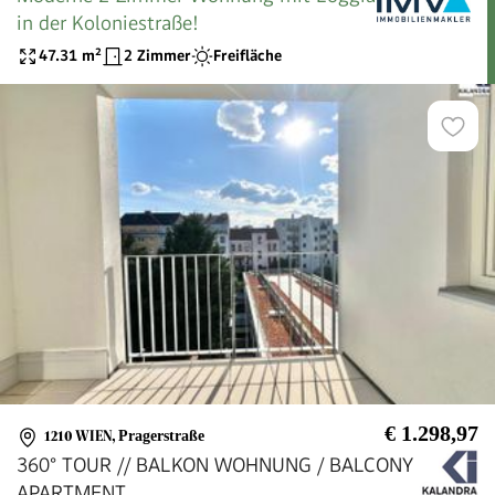
in der Koloniestraße!
47.31
m²
2 Zimmer
Freifläche
€ 1.298,97
1210 WIEN
,
Pragerstraße
360° TOUR // BALKON WOHNUNG / BALCONY
APARTMENT