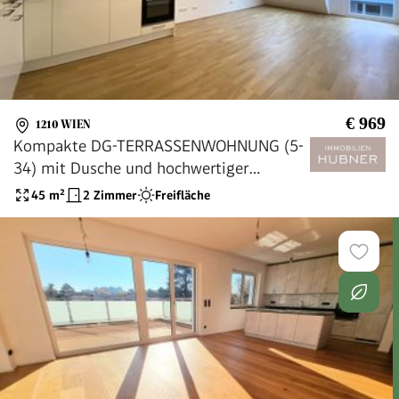
€ 969
1210 WIEN
Kompakte DG-TERRASSENWOHNUNG (5-
34) mit Dusche und hochwertiger
Ausstattung!
45
m²
2 Zimmer
Freifläche