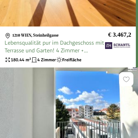
€ 3.467,2
1210 WIEN
,
Steinheilgasse
Lebensqualität pur im Dachgeschoss mit
Terrasse und Garten! 4 Zimmer +
Hochwertige Materialien + Viel Grün und
180.44
m²
4 Zimmer
Freifläche
Ruhe + Toller Blick! Ihr Rückzugsort mit
WOW-Effekt!