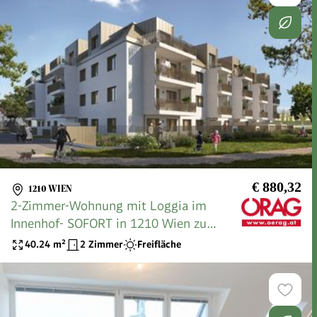
€ 880,32
1210 WIEN
2-Zimmer-Wohnung mit Loggia im
Innenhof- SOFORT in 1210 Wien zu
mieten
40.24
m²
2 Zimmer
Freifläche