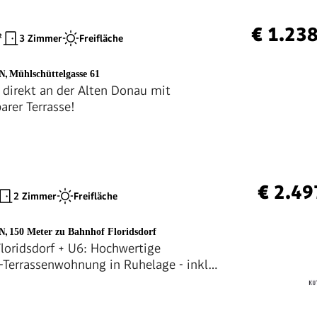
€ 1.23
²
3 Zimmer
Freifläche
EN
,
Mühlschüttelgasse 61
 direkt an der Alten Donau mit
arer Terrasse!
€ 2.49
2 Zimmer
Freifläche
EN
,
150 Meter zu Bahnhof Floridsdorf
loridsdorf + U6: Hochwertige
-Terrassenwohnung in Ruhelage - inkl.
enplatz!