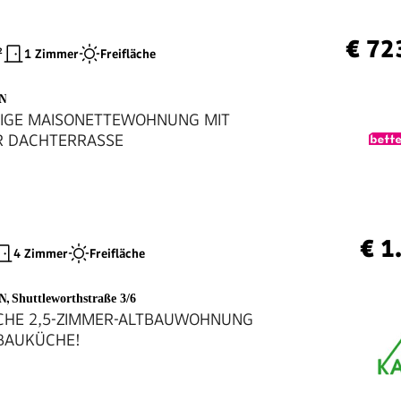
€ 72
²
1 Zimmer
Freifläche
EN
IGE MAISONETTEWOHNUNG MIT
R DACHTERRASSE
€ 1
4 Zimmer
Freifläche
EN
,
Shuttleworthstraße 3/6
CHE 2,5-ZIMMER-ALTBAUWOHNUNG
NBAUKÜCHE!