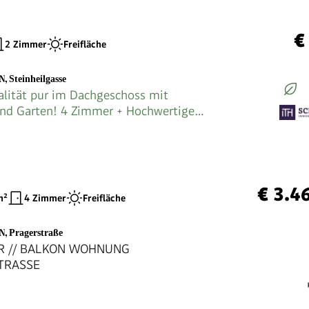
€
2 Zimmer
Freifläche
EN
,
Steinheilgasse
lität pur im Dachgeschoss mit
und Garten! 4 Zimmer + Hochwertige
n + Viel Grün und Ruhe + Toller Blick!
ugsort mit WOW-Effekt!
€ 3.4
²
4 Zimmer
Freifläche
EN
,
Pragerstraße
UR // BALKON WOHNUNG
TRASSE