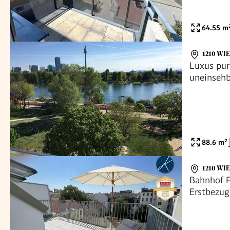
64.55
m
1210 WI
Luxus pur
uneinsehb
88.6
m²
1210 WI
Bahnhof F
Erstbezug
Tiefgarag