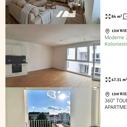
84
m²
1210 WI
Moderne 
Koloniest
47.31
m
1210 WI
360° TOU
APARTME