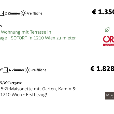
€ 1.35
2 Zimmer
Freifläche
EN
Wohnung mit Terrasse in
age - SOFORT in 1210 Wien zu mieten
€ 1.82
²
4 Zimmer
Freifläche
EN
,
Walkergasse
 5-Zi-Maisonette mit Garten, Kamin &
 1210 Wien - Erstbezug!