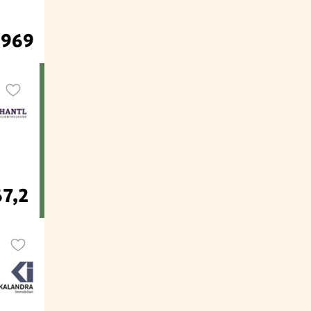
 969
67,2