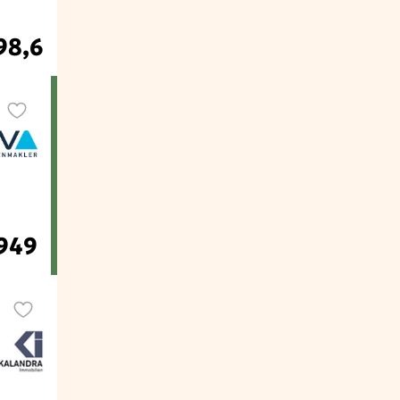
98,6
949