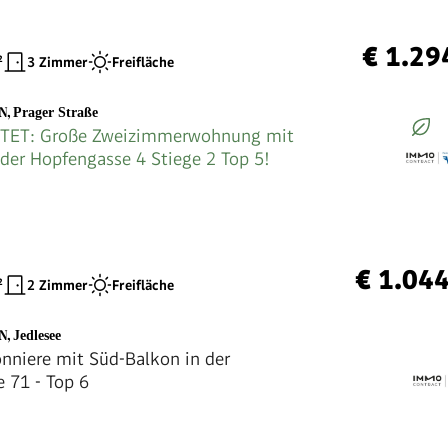
€ 1.29
²
3 Zimmer
Freifläche
EN
,
Prager Straße
TET: Große Zweizimmerwohnung mit
 der Hopfengasse 4 Stiege 2 Top 5!
€ 1.04
²
2 Zimmer
Freifläche
EN
,
Jedlesee
nniere mit Süd-Balkon in der
e 71 - Top 6