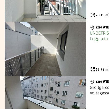
70.19
m
1210 WI
UNBEFRIS
Loggia in
63.98
m
1210 WI
Großgarco
Voltagass