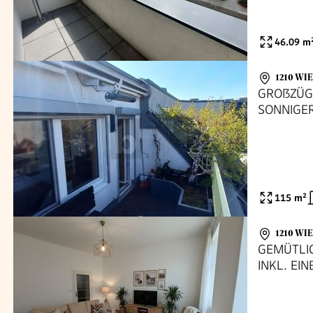
46.09
m
1210 WI
GROßZÜG
SONNIGE
115
m²
1210 WI
GEMÜTLI
INKL. EI