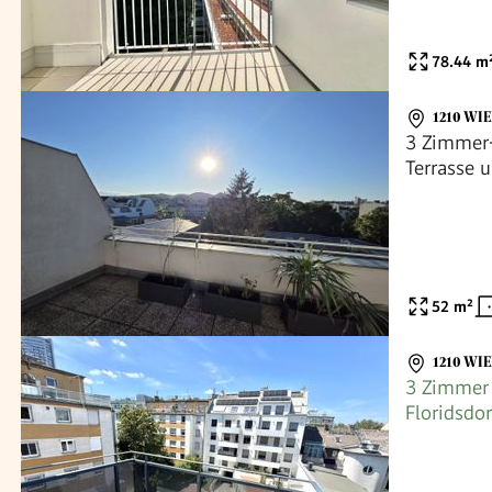
78.44
m
1210 WI
3 Zimmer-
Terrasse u
52
m²
1210 WI
3 Zimmer
Floridsdo
mieten