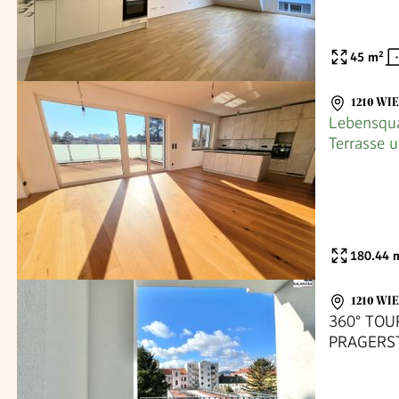
45
m²
1210 WI
Lebensqua
Terrasse 
Materialie
Ihr Rückz
180.44
m
1210 WI
360° TO
PRAGERS