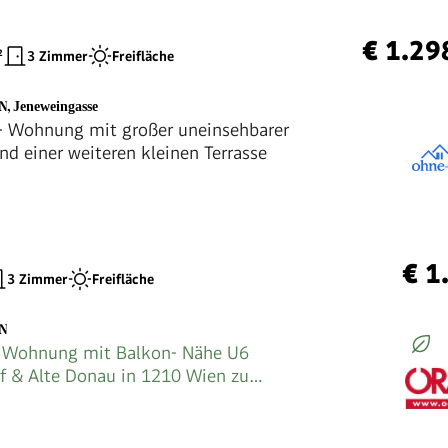
€ 1.29
²
3 Zimmer
Freifläche
EN
,
Jeneweingasse
 Wohnung mit großer uneinsehbarer
nd einer weiteren kleinen Terrasse
€ 1
3 Zimmer
Freifläche
EN
 Wohnung mit Balkon- Nähe U6
rf & Alte Donau in 1210 Wien zu