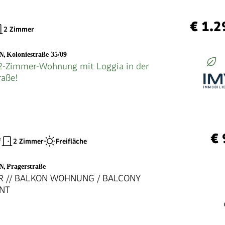
€ 1.2
2 Zimmer
EN
,
Koloniestraße 35/09
2-Zimmer-Wohnung mit Loggia in der
raße!
€ 
²
2 Zimmer
Freifläche
EN
,
Pragerstraße
R // BALKON WOHNUNG / BALCONY
NT