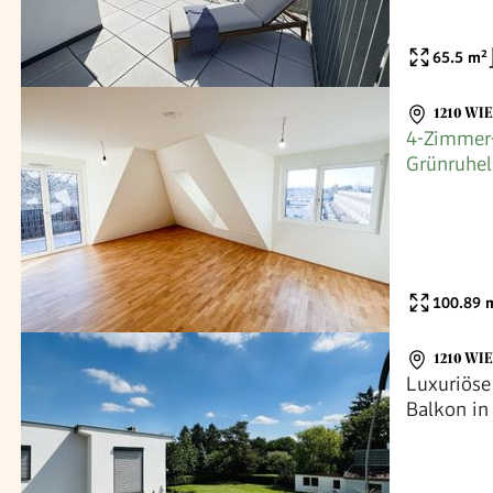
65.5
m²
1210 WI
4-Zimmer-
Grünruhel
100.89
m
1210 WI
Luxuriöse
Balkon in