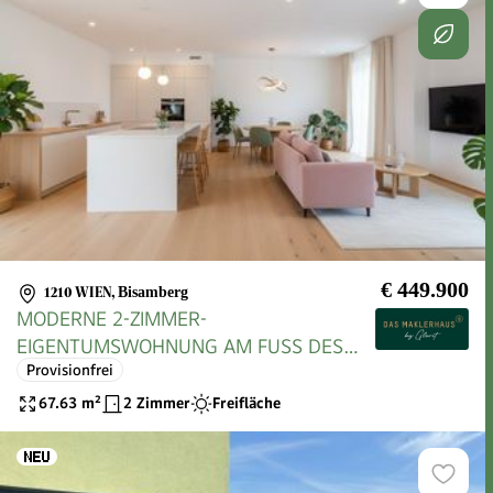
€ 449.900
1210 WIEN
,
Bisamberg
MODERNE 2-ZIMMER-
EIGENTUMSWOHNUNG AM FUSS DES
Provisionfrei
BISAMBERGS - PERFEKTER GRUNDRISS
& SÜDWEST-TERRASSE
67.63
m²
2 Zimmer
Freifläche