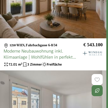
€ 543.100
1210 WIEN
,
Fahrbachgasse 6-8/34
Moderne Neubauwohnung inkl.
Klimaanlage | Wohlfühlen in perfekt
geschnittener 3-Zimmer Traumwohnung
72.01
m²
3 Zimmer
Freifläche
>> ideale Lage mit TOP Anbindung