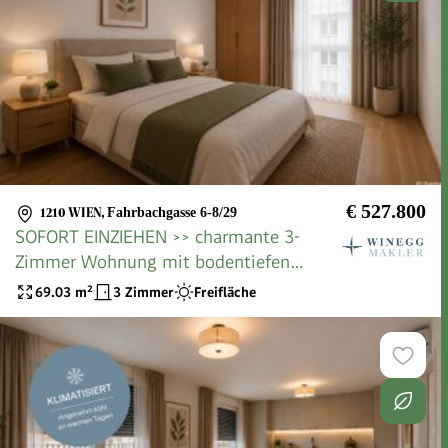
€ 527.800
1210 WIEN
,
Fahrbachgasse 6-8/29
SOFORT EINZIEHEN >> charmante 3-
Zimmer Wohnung mit bodentiefen
Fenstern und 2 Balkone >> Top
69.03
m²
3 Zimmer
Freifläche
Anbindung