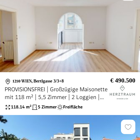
€ 490.500
1210 WIEN
,
Bertlgasse 3/3+8
PROVISIONSFREI | Großzügige Maisonette
mit 118 m² | 5,5 Zimmer | 2 Loggien |
Südseitig
118.14
m²
5 Zimmer
Freifläche