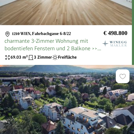
€ 498.800
1210 WIEN
,
Fahrbachgasse 6-8/22
charmante 3-Zimmer Wohnung mit
bodentiefen Fenstern und 2 Balkone >>
Top Anbindung
69.03
m²
3 Zimmer
Freifläche