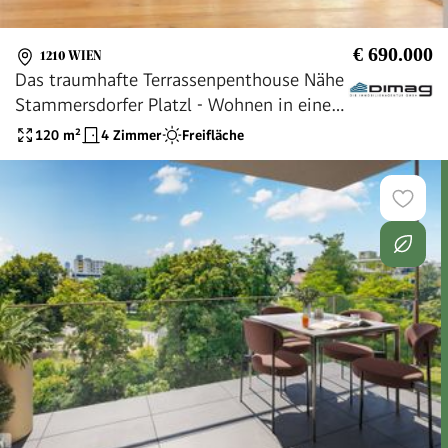
€ 690.000
1210 WIEN
Das traumhafte Terrassenpenthouse Nähe
Stammersdorfer Platzl - Wohnen in einer
der schönsten Wohngegenden von Wien
120
m²
4 Zimmer
Freifläche