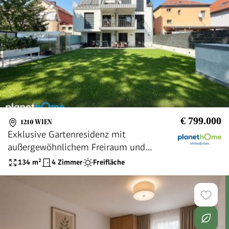
€ 799.000
1210 WIEN
Exklusive Gartenresidenz mit
außergewöhnlichem Freiraum und
hochwertiger Ausstattung
134
m²
4 Zimmer
Freifläche