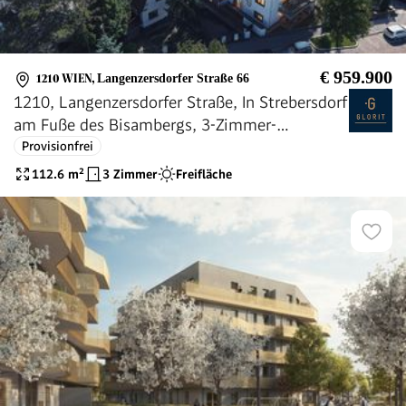
€ 959.900
1210 WIEN
,
Langenzersdorfer Straße 66
1210, Langenzersdorfer Straße, In Strebersdorf
am Fuße des Bisambergs, 3-Zimmer-
Eigentumswohnung
Provisionfrei
112.6
m²
3 Zimmer
Freifläche