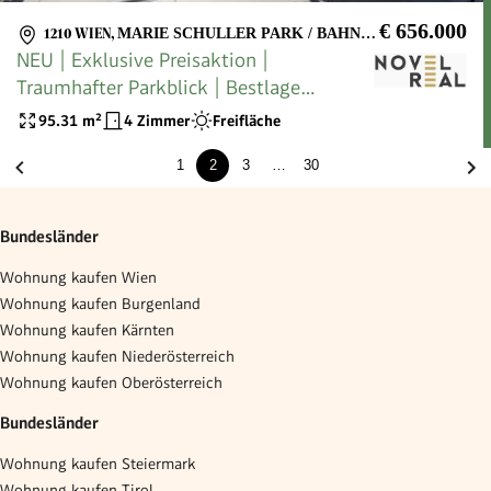
€ 656.000
1210 WIEN
,
MARIE SCHULLER PARK / BAHNHOF FLORIDSDORF
NEU | Exklusive Preisaktion |
Traumhafter Parkblick | Bestlage
Schlingermarkt / SCN
95.31
m²
4 Zimmer
Freifläche
1
2
3
…
30
Bundesländer
Wohnung kaufen Wien
Wohnung kaufen Burgenland
Wohnung kaufen Kärnten
Wohnung kaufen Niederösterreich
Wohnung kaufen Oberösterreich
Bundesländer
Wohnung kaufen Steiermark
Wohnung kaufen Tirol