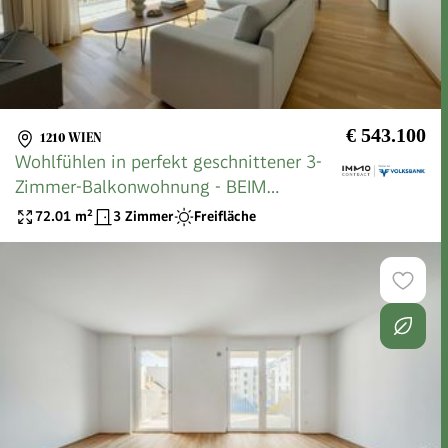
€ 543.100
1210 WIEN
Wohlfühlen in perfekt geschnittener 3-
Zimmer-Balkonwohnung - BEIM
DONAUUFER
72.01
m²
3 Zimmer
Freifläche