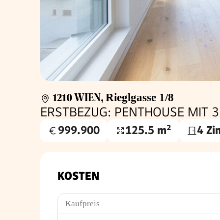
1210 WIEN
,
Rieglgasse 1/8
ERSTBEZUG: PENTHOUSE MIT 3 
999.900
125.5 m²
4 Z
Kaufpreis
Wohnfläche
€
KOSTEN
Kaufpreis