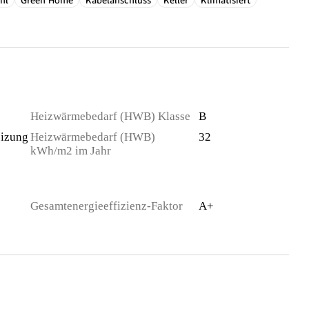
hl
Green Home
Kabelanschluss
Keller
Klimatisiert
Heizwärmebedarf (HWB) Klasse
B
izung
Heizwärmebedarf (HWB)
32
kWh/m2 im Jahr
Gesamtenergieeffizienz-Faktor
A+