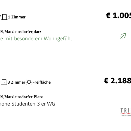
€ 1.00
²
1 Zimmer
EN
,
Matzleinsdorferplatz
te mit besonderem Wohngefühl
€ 2.18
²
3 Zimmer
Freifläche
EN
,
Matzleinsdorfer Platz
höne Studenten 3 er WG