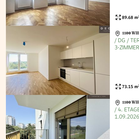
89.68
m
1100 WI
/ DG / T
3-ZIMMER
1.09.2026
73.15
m
1100 WI
/ 4. ETA
1.09.202