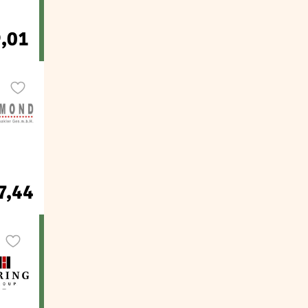
9,01
7,44