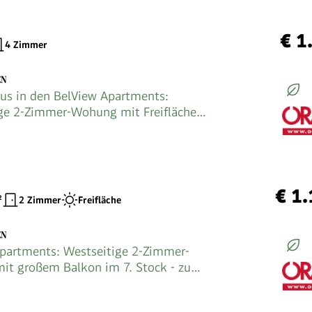
€ 1
4 Zimmer
EN
us in den BelView Apartments:
ge 2-Zimmer-Wohung mit Freifläche
ock - zu mieten in 1100 Wien
€ 1
²
2 Zimmer
Freifläche
EN
partments: Westseitige 2-Zimmer-
t großem Balkon im 7. Stock - zu
 1100 Wien