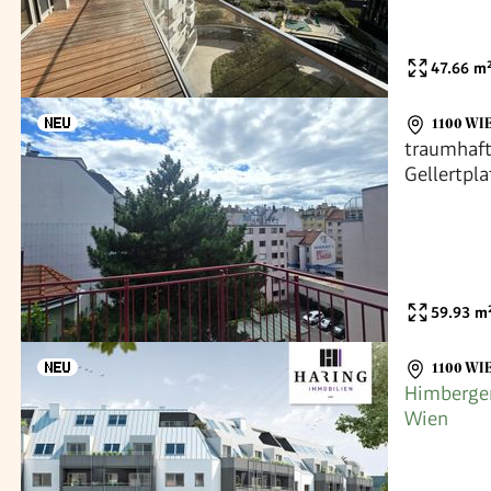
47.66
m
1100 WI
traumhaft
Gellertpla
59.93
m
1100 WI
Himberger
Wien