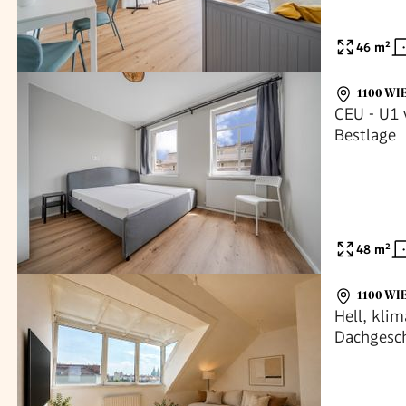
46
m²
1100 WI
CEU - U1 
Bestlage
48
m²
1100 WI
Hell, klim
Dachgesch
10. Bezir