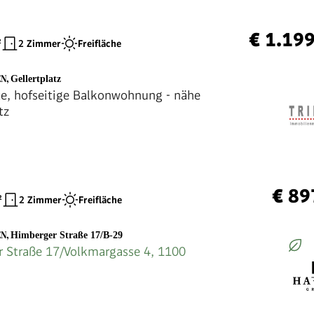
€ 1.19
²
2 Zimmer
Freifläche
EN
,
Gellertplatz
e, hofseitige Balkonwohnung - nähe
tz
€ 89
²
2 Zimmer
Freifläche
EN
,
Himberger Straße 17/B-29
 Straße 17/Volkmargasse 4, 1100