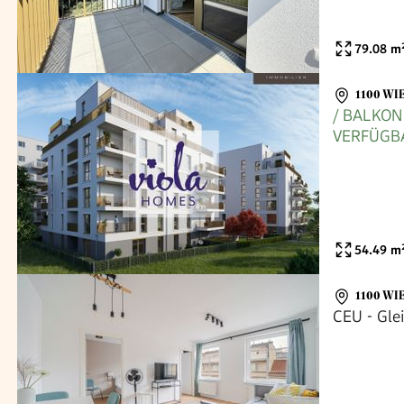
79.08
m
1100 WI
/ BALKON
VERFÜGBA
54.49
m
1100 WI
CEU - Glei