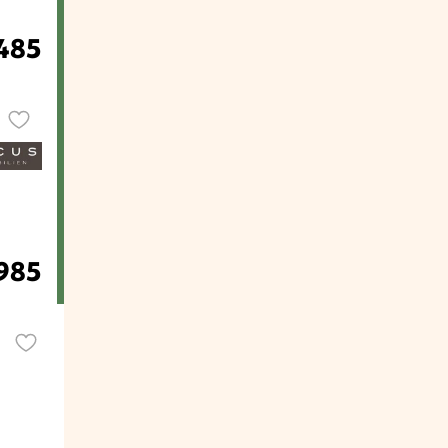
.485
985