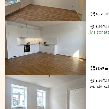
48.29
m
1100 WI
Maisonet
87.49
m
1100 WI
wundersc