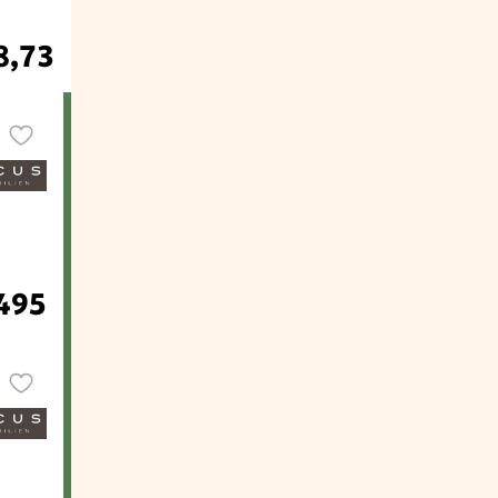
8,73
.495