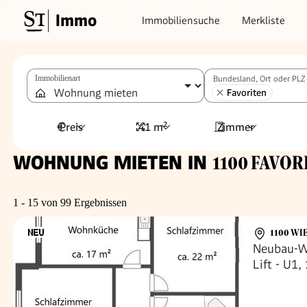
Immo
Immobiliensuche
Merkliste
Immobilienart
Bundesland, Ort oder PLZ
Favoriten
Preis
41 m²
Zimmer
WOHNUNG MIETEN IN
1100 FAVORI
1 - 15 von 99 Ergebnissen
1100 WI
Neubau-W
Lift - U1
provisions