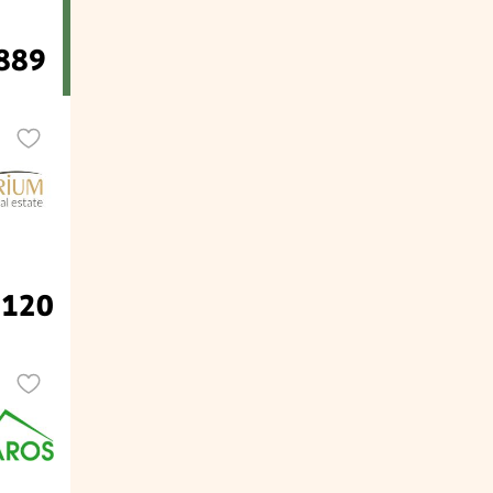
889
.120