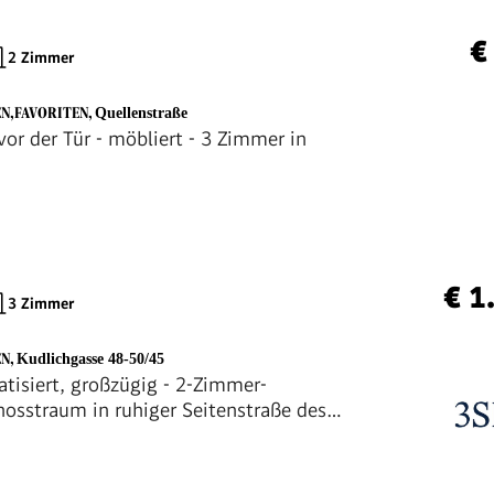
€
2 Zimmer
EN,FAVORITEN
,
Quellenstraße
vor der Tür - möbliert - 3 Zimmer in
€ 1
3 Zimmer
EN
,
Kudlichgasse 48-50/45
atisiert, großzügig - 2-Zimmer-
osstraum in ruhiger Seitenstraße des
ks - mit allgemeiner Dachterrasse