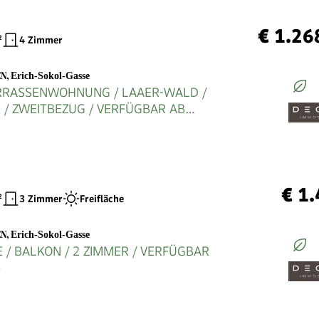
€ 1.26
²
4 Zimmer
EN
,
Erich-Sokol-Gasse
ERRASSENWOHNUNG / LAAER-WALD /
 / ZWEITBEZUG / VERFÜGBAR AB
 / KLIMATISIERT
€ 1
²
3 Zimmer
Freifläche
EN
,
Erich-Sokol-Gasse
GE / BALKON / 2 ZIMMER / VERFÜGBAR
6