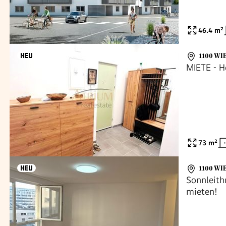
46.4
m²
1100 WI
MIETE - 
73
m²
1100 WI
Sonnleit
mieten!