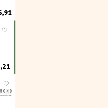
5,91
8,21