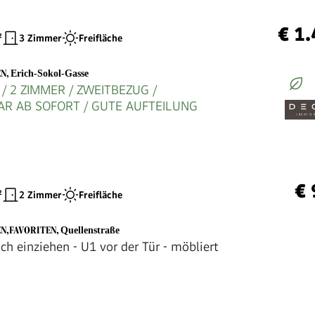
€ 1
²
3 Zimmer
Freifläche
EN
,
Erich-Sokol-Gasse
 / 2 ZIMMER / ZWEITBEZUG /
R AB SOFORT / GUTE AUFTEILUNG
€ 
²
2 Zimmer
Freifläche
EN,FAVORITEN
,
Quellenstraße
ch einziehen - U1 vor der Tür - möbliert