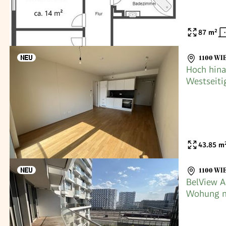
87
m²
1100 WI
Hoch hina
Westseiti
im 10. St
43.85
m
1100 WI
BelView A
Wohung mi
mieten in