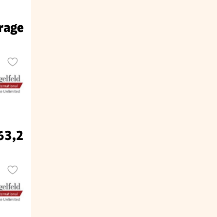
rage
63,2