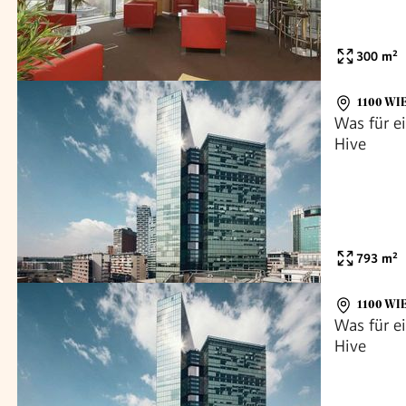
300
m²
1100 WI
Was für e
Hive
793
m²
1100 WI
Was für e
Hive