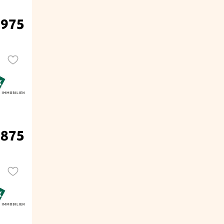
.975
.875