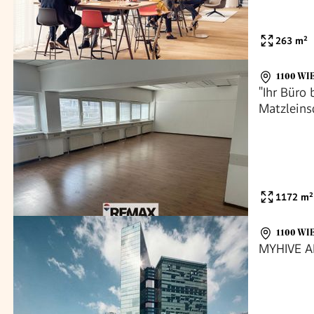
263
m²
1100 WI
"Ihr Büro
Matzleinsd
1172
m²
1100 WI
MYHIVE 