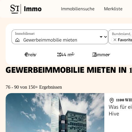
Immo
Immobiliensuche
Merkliste
Immobilienart
Bundesland, 
Favorit
Preis
144 m²
Zimmer
GEWERBEIMMOBILIE MIETEN IN
76 - 90 von 150+ Ergebnissen
1100 WI
Was für e
Hive