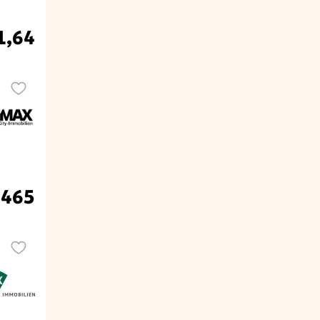
1,64
.465