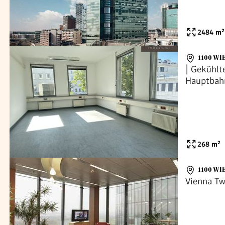
2484
m²
1100 WI
| Gekühlt
Hauptbahn
268
m²
1100 WI
Vienna Tw