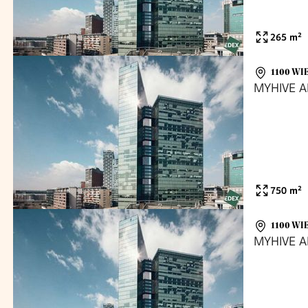
265
m²
1100 WI
MYHIVE 
750
m²
1100 WI
MYHIVE 