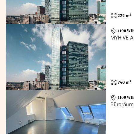
222
m²
1100 WI
MYHIVE 
740
m²
1100 WI
Büroräuml