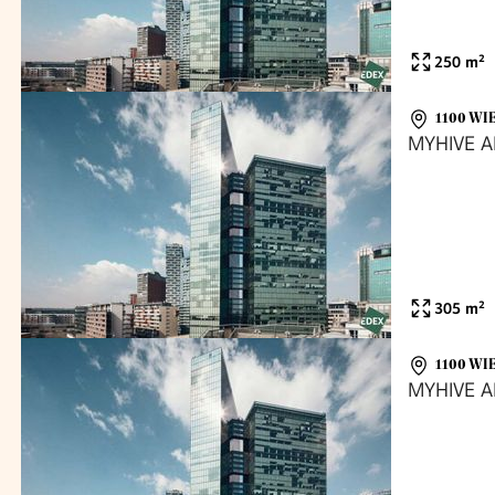
250
m²
1100 WI
MYHIVE 
305
m²
1100 WI
MYHIVE 