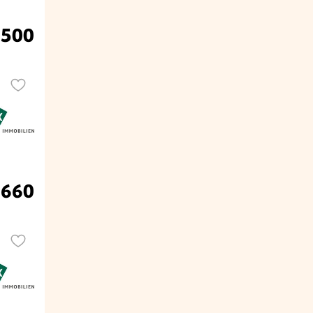
.500
.660