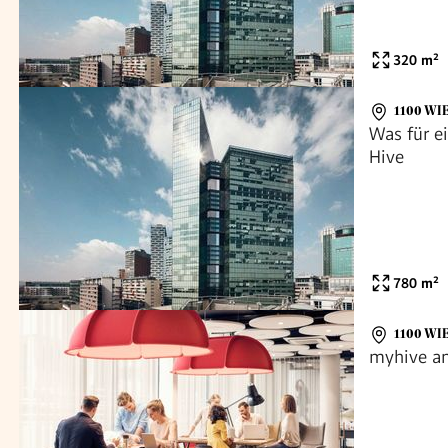
320
m²
1100 WI
Was für e
Hive
780
m²
1100 WI
myhive a