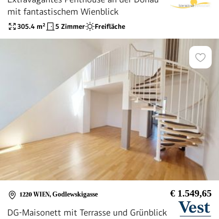
mit fantastischem Wienblick
305.4
m²
5 Zimmer
Freifläche
€ 1.549,65
1220 WIEN
,
Godlewskigasse
DG-Maisonett mit Terrasse und Grünblick