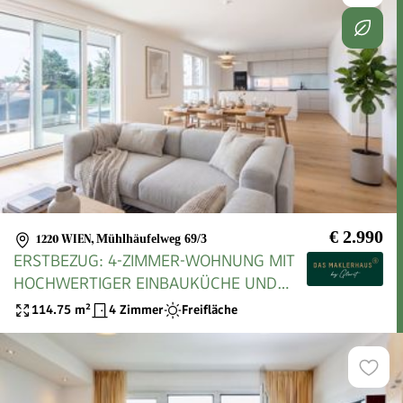
€ 2.990
1220 WIEN
,
Mühlhäufelweg 69/3
ERSTBEZUG: 4-ZIMMER-WOHNUNG MIT
HOCHWERTIGER EINBAUKÜCHE UND
SÜDTERRASSE!
114.75
m²
4 Zimmer
Freifläche