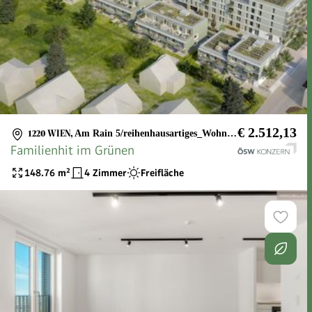
€ 2.512,13
1220 WIEN
,
Am Rain 5/reihenhausartiges_Wohnhaus_7
Familienhit im Grünen
148.76
m²
4 Zimmer
Freifläche