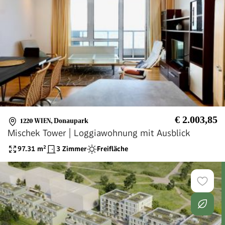
€ 2.003,85
1220 WIEN
,
Donaupark
Mischek Tower | Loggiawohnung mit Ausblick
97.31
m²
3 Zimmer
Freifläche