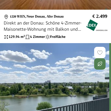
€ 2.499
1220 WIEN
,
Neue Donau, Alte Donau
Direkt an der Donau: Schöne 4-Zimmer-
Maisonette-Wohnung mit Balkon und
Terrasse
129.94
m²
4 Zimmer
Freifläche