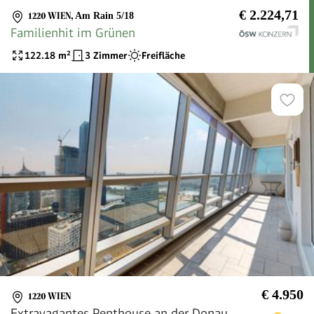
€ 2.224,71
1220 WIEN
,
Am Rain 5/18
Familienhit im Grünen
122.18
m²
3 Zimmer
Freifläche
€ 4.950
1220 WIEN
Extravagantes Penthouse an der Donau