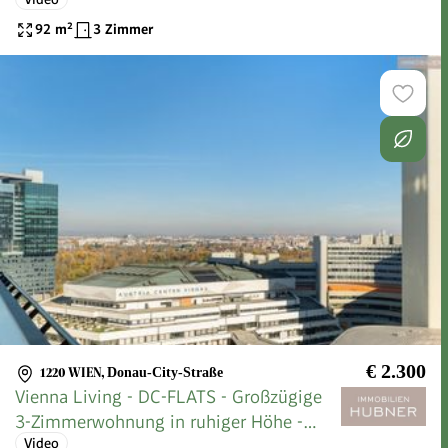
ERSTBEZUG
92
m²
3 Zimmer
€ 2.300
1220 WIEN
,
Donau-City-Straße
Vienna Living - DC-FLATS - Großzügige
3-Zimmerwohnung in ruhiger Höhe -
Video
ERSTBEZUG