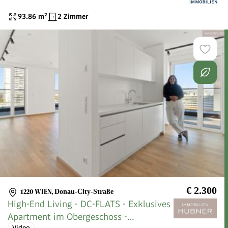
93.86
m²
2 Zimmer
€ 2.300
1220 WIEN
,
Donau-City-Straße
High-End Living - DC-FLATS - Exklusives
Apartment im Obergeschoss -
Video