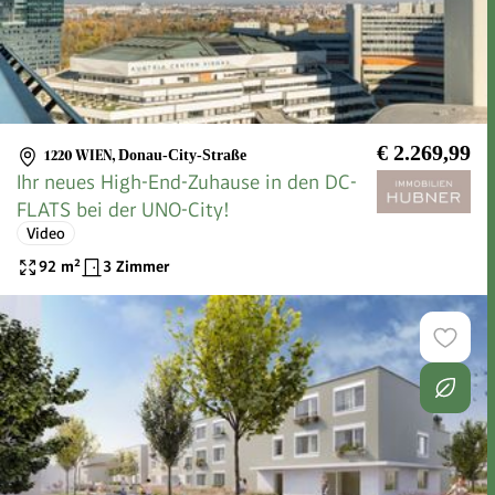
€ 2.269,99
1220 WIEN
,
Donau-City-Straße
Ihr neues High-End-Zuhause in den DC-
FLATS bei der UNO-City!
Video
92
m²
3 Zimmer