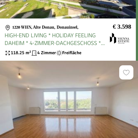
€ 3.598
1220 WIEN
,
Alte Donau, Donauinsel,
HIGH-END LIVING * HOLIDAY FEELING
DAHEIM * 4-ZIMMER-DACHGESCHOSS *
BALKON * ALTE DONAU * BESTE
118.25
m²
4 Zimmer
Freifläche
FACILITIES *